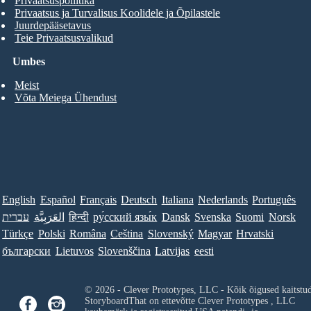
Privaatsuspoliitika
Privaatsus ja Turvalisus Koolidele ja Õpilastele
Juurdepääsetavus
Teie Privaatsusvalikud
Umbes
Meist
Võta Meiega Ühendust
English
Español
Français
Deutsch
Italiana
Nederlands
Português
Norsk
Suomi
Svenska
Dansk
ру́сский язы́к
हिन्दी
العَرَبِيَّة
עברית
Türkçe
Polski
Româna
Ceština
Slovenský
Magyar
Hrvatski
български
Lietuvos
Slovenščina
Latvijas
eesti
© 2026 - Clever Prototypes, LLC - Kõik õigused kaitstu
StoryboardThat on ettevõtte
Clever Prototypes , LLC