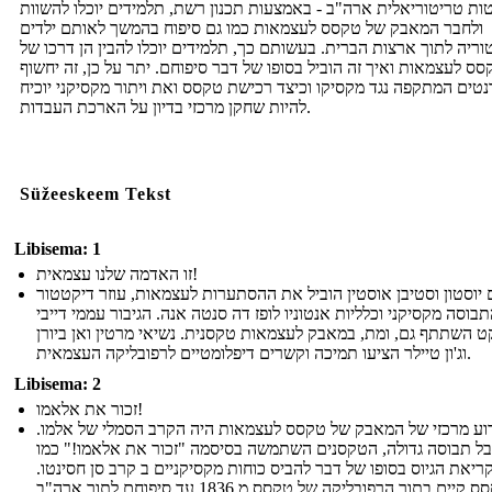
ת טריטוריאלית ארה"ב - באמצעות תכנון רשת, תלמידים יוכלו להשוות
ולחבר המאבק של טקסס לעצמאות כמו גם סיפוח בהמשך לאותם ילדים
וריה לתוך ארצות הברית. בעשותם כך, תלמידים יוכלו להבין הן דרכו של
סס לעצמאות ואיך זה הוביל בסופו של דבר סיפוחם. יתר על כן, זה יחשוף
טים המתקפה נגד מקסיקו וכיצד רכישת טקסס ואת ויתור מקסיקני יוכיח
להיות שחקן מרכזי בדיון על הארכת העבדות.
Süžeeskeem Tekst
Libisema: 1
זו האדמה שלנו עצמאית!
יוסטון וסטיבן אוסטין הוביל את ההסתערות לעצמאות, עוזר דיקטטור
בוסה מקסיקני וכלליות אנטוניו לופז דה סנטה אנה. הגיבור עממי דייבי
ט השתתף גם, ומת, במאבק לעצמאות טקסנית. נשיאי מרטין ואן ביורן
וג'ון טיילר הציעו תמיכה וקשרים דיפלומטיים לרפובליקה העצמאית.
Libisema: 2
זכור את אלאמו!
וע מרכזי של המאבק של טקסס לעצמאות היה הקרב הסמלי של אלמו.
ל תבוסה גדולה, הטקסנים השתמשה בסיסמה "זכור את אלאמו!" כמו
ריאת הגיוס בסופו של דבר להביס כוחות מקסיקניים ב קרב סן חסינטו.
טקסס קיים בתור הרפובליקה של טקסס מ 1836 עד סיפוחם לתוך ארה"ב