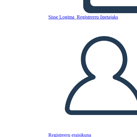
עצמאות טקסנית וסיפוח טקסס
Sisse Logima
Registreeru õpetajaks
Kopeerige see süžeeskeemid
LUUA STORYBOARD
ESITA SLAIDIESITLUST
LOE MULLE
Registreeru eraisikuna