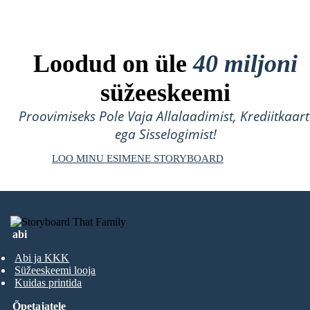
Loodud on üle
40 miljoni
süžeeskeemi
Proovimiseks Pole Vaja Allalaadimist, Krediitkaart
ega Sisselogimist!
LOO MINU ESIMENE STORYBOARD
abi
Abi ja KKK
Süžeeskeemi looja
Kuidas printida
Õpetajatele