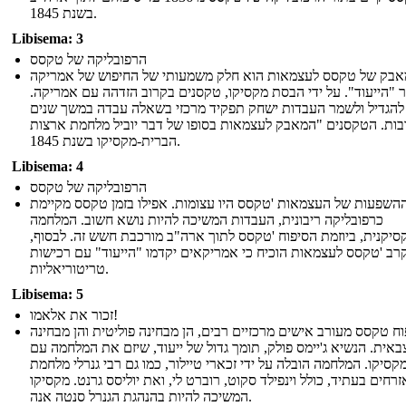
בשנת 1845.
Libisema: 3
הרפובליקה של טקסס
בק של טקסס לעצמאות הוא חלק משמעותי של החיפוש של אמריקה
 "הייעוד". על ידי הבסת מקסיקו, טקסנים בקרוב הזדהה עם אמריקה.
להגדיל ולשמר העבדות ישחק תפקיד מרכזי בשאלה עבדה במשך שנים
בות. הטקסנים "המאבק לעצמאות בסופו של דבר יוביל מלחמת ארצות
הברית-מקסיקו בשנת 1845.
Libisema: 4
הרפובליקה של טקסס
השפעות של העצמאות 'טקסס היו עצומות. אפילו בזמן טקסס מקיימת
כרפובליקה ריבונית, העבדות המשיכה להיות נושא חשוב. המלחמה
יקנית, ביוזמת הסיפוח 'טקסס לתוך ארה"ב מורכבת חשש זה. לבסוף,
רב 'טקסס לעצמאות הוכיח כי אמריקאים יקדמו "הייעוד" עם רכישות
טריטוריאליות.
Libisema: 5
זכור את אלאמו!
וח טקסס מעורב אישים מרכזיים רבים, הן מבחינה פוליטית והן מבחינה
באית. הנשיא ג'יימס פולק, תומך גדול של ייעוד, שיזם את המלחמה עם
קסיקו. המלחמה הובלה על ידי זכארי טיילור, כמו גם רבי גנרלי מלחמת
זרחים בעתיד, כולל וינפילד סקוט, רוברט לי, ואת יוליסס גרנט. מקסיקו
המשיכה להיות בהנהגת הגנרל סנטה אנה.