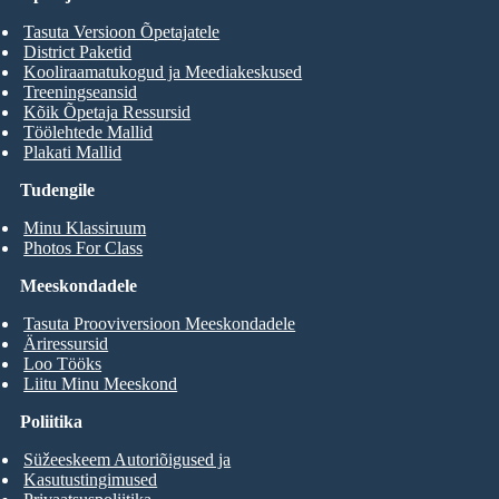
Tasuta Versioon Õpetajatele
District Paketid
Kooliraamatukogud ja Meediakeskused
Treeningseansid
Kõik Õpetaja Ressursid
Töölehtede Mallid
Plakati Mallid
Tudengile
Minu Klassiruum
Photos For Class
Meeskondadele
Tasuta Prooviversioon Meeskondadele
Äriressursid
Loo Tööks
Liitu Minu Meeskond
Poliitika
Süžeeskeem Autoriõigused ja
Kasutustingimused