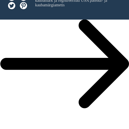
kaubamärk ja registreeritud USA patendi- ja
kaubamärgiametis