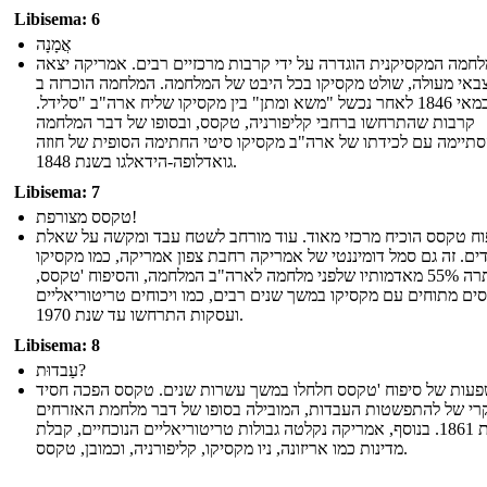
Libisema: 6
אֲמָנָה
חמה המקסיקנית הוגדרה על ידי קרבות מרכזיים רבים. אמריקה יצאה
באי מעולה, שולט מקסיקו בכל היבט של המלחמה. המלחמה הוכרזה ב
-13 במאי 1846 לאחר נכשל "משא ומתן" בין מקסיקו שליח ארה"ב "סלידל.
קרבות שהתרחשו ברחבי קליפורניה, טקסס, ובסופו של דבר המלחמה
תיימה עם לכידתו של ארה"ב מקסיקו סיטי החתימה הסופית של חוזה
גואדלופה-הידאלגו בשנת 1848.
Libisema: 7
טקסס מצורפת!
וח טקסס הוכיח מרכזי מאוד. עוד מורחב לשטח עבד ומקשה על שאלת
ים. זה גם סמל דומיננטי של אמריקה רחבת צפון אמריקה, כמו מקסיקו
ויתרה 55% מאדמותיו שלפני מלחמה לארה"ב המלחמה, והסיפוח 'טקסס,
סים מתוחים עם מקסיקו במשך שנים רבים, כמו ויכוחים טריטוריאליים
ועסקות התרחשו עד שנת 1970.
Libisema: 8
עַבדוּת?
עות של סיפוח 'טקסס חלחלו במשך עשרות שנים. טקסס הפכה חסיד
רי של להתפשטות העבדות, המובילה בסופו של דבר מלחמת האזרחים
בשנת 1861. בנוסף, אמריקה נקלטה גבולות טריטוריאליים הנוכחיים, קבלת
מדינות כמו אריזונה, ניו מקסיקו, קליפורניה, וכמובן, טקסס.