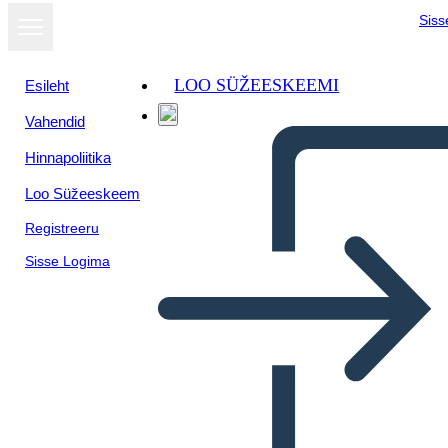
Siss
LOO SÜŽEESKEEMI
Esileht
Vahendid
Hinnapoliitika
Loo Süžeeskeem
Registreeru
Sisse Logima