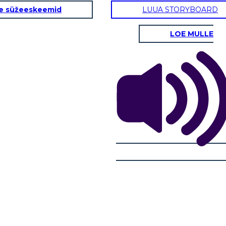
e süžeeskeemid
LUUA STORYBOARD
LOE MULLE