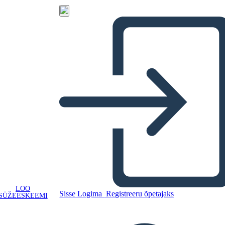
LOO
Sisse Logima
Registreeru õpetajaks
SÜŽEESKEEMI