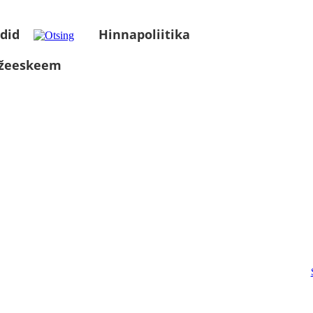
did
Hinnapoliitika
üžeeskeem