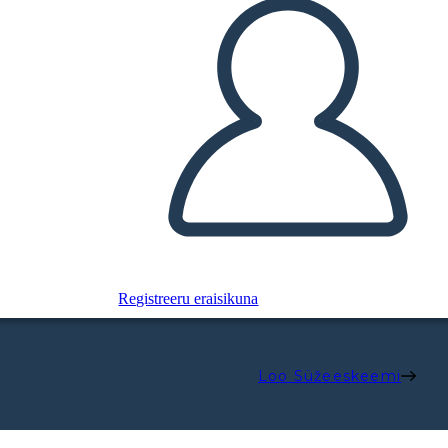
Registreeru eraisikuna
Loo Süžeeskeemi