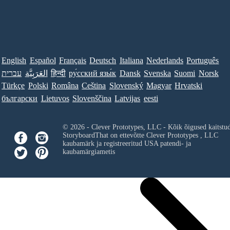
English
Español
Français
Deutsch
Italiana
Nederlands
Português
Norsk
Suomi
Svenska
Dansk
ру́сский язы́к
हिन्दी
العَرَبِيَّة
עברית
Türkçe
Polski
Româna
Ceština
Slovenský
Magyar
Hrvatski
български
Lietuvos
Slovenščina
Latvijas
eesti
© 2026 - Clever Prototypes, LLC - Kõik õigused kaitstu
StoryboardThat on ettevõtte
Clever Prototypes , LLC
kaubamärk ja registreeritud USA patendi- ja
kaubamärgiametis