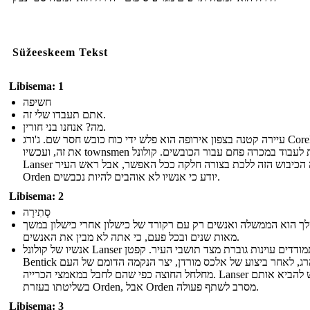
Süžeeskeem Tekst
Libisema: 1
חשיפה
אתם תעבדו שלי זה.
מה? אנחנו בני חורין.
עיירה קטנה בצפון אירופה הוא פלש ידי כוח כובש חסר שם. ג'ורג Corell סידר
את זה, ועכשיו townsmen נאלצות לעבוד במכרה פחם עבור הכובשים. קולונל
Lanser רוצה הכיבוש הזה ללכת בצורה חלקה ככל האפשר, אבל ראש העיר
Orden יודע כי אנשיו לא אוהבים להיות נכבשים.
Libisema: 2
סְתִירָה
ך הוא הממשלה ואנשים רק עם רקורד של כישלון אחרי כישלון במשך
מאות שנים ובכל פעם, כי אתה לא מבין את האנשים.
אנשיו של קולונל Lanser מתמודדים עוינות גוברת מצד תושבי העיר. קפטן
Bentick הוא נהרג, לאחר ביצוע של אלכס מורדן, יצר הנקמה הדומם של העם
מחלחל החוצה כפי שהם לחבל במאמצי הכרייה. Lanser מבקש להביא אותם
בשליטתו בעזרת Orden, אבל Orden מסרב לשתף פעולה.
Libisema: 3