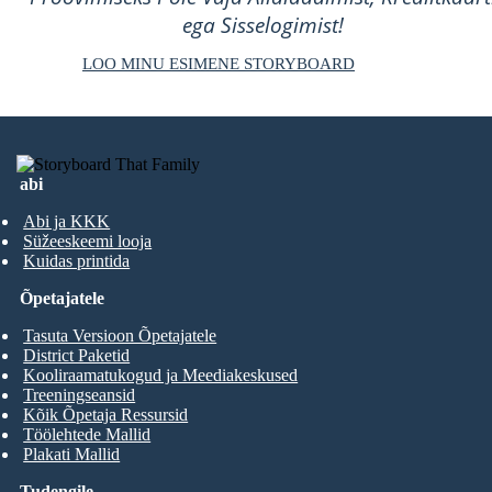
ega Sisselogimist!
LOO MINU ESIMENE STORYBOARD
abi
Abi ja KKK
Süžeeskeemi looja
Kuidas printida
Õpetajatele
Tasuta Versioon Õpetajatele
District Paketid
Kooliraamatukogud ja Meediakeskused
Treeningseansid
Kõik Õpetaja Ressursid
Töölehtede Mallid
Plakati Mallid
Tudengile