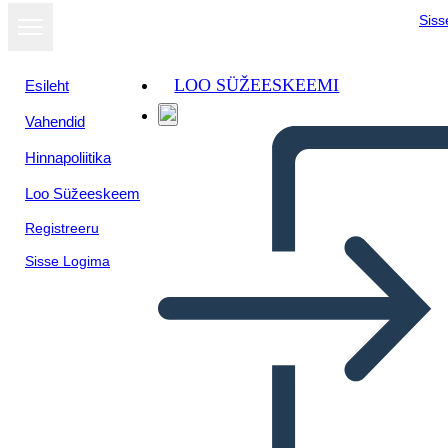
Siss
LOO SÜŽEESKEEMI
Esileht
Vahendid
Hinnapoliitika
Loo Süžeeskeem
Registreeru
Sisse Logima