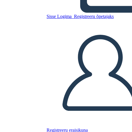
הירח הוא למטה מגרש תרשים
Sisse Logima
Registreeru õpetajaks
Kopeerige see süžeeskeemid
LUUA STORYBOARD
ESITA SLAIDIESITLUST
LOE MULLE
Registreeru eraisikuna