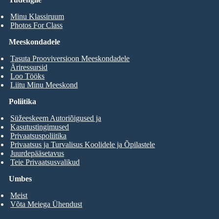
Minu Klassiruum
Photos For Class
Meeskondadele
Tasuta Prooviversioon Meeskondadele
Äriressursid
Loo Tööks
Liitu Minu Meeskond
Poliitika
Süžeeskeem Autoriõigused ja
Kasutustingimused
Privaatsuspoliitika
Privaatsus ja Turvalisus Koolidele ja Õpilastele
Juurdepääsetavus
Teie Privaatsusvalikud
Umbes
Meist
Võta Meiega Ühendust