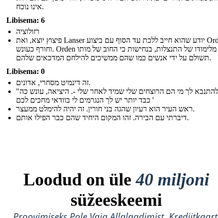
אינו נוכח.
Libisema: 6
רזולוציה
פיצוץ יוצא, ואת Lanser יודע שהוא חייב ללכת עד הסוף עם ביצוע Orden
וחורף כעונש. Orden מסיים מלימודו של התנצלות, בנחישות כי החוב של מותו
תשולם על ידי אנשים כמו שהם ממשיכים להילחם המדכאים שלהם.
Libisema: 0
זה דינמיט מסחרי, אדונים.
"אני להתנבא לך מי הם הרוצחים שלי שמיד לאחר שלי -. היציאה, עונש כה
כבד יותר יש לך הנגרמים לי בוודאי מחכים לכם '
ראש העיר הוא רעיון שהגה בני חורין. זה יהיה להימלט ממעצר.
דיברתי עם הבירה. זהו המקום היחיד שהם כבר הפילו אותם.
Loodud on üle
40 miljoni
süžeeskeemi
Proovimiseks Pole Vaja Allalaadimist, Krediitkaart