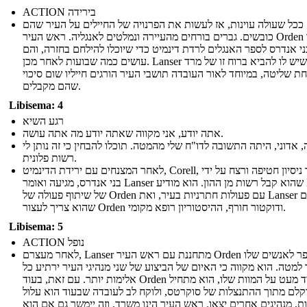
ACTION בירידה
ככל שעולה עוינות, אז לעשות את הפרנויה של החיילים על העיר שהם
כובשים. גברים בורחים מהעיירה ונמלטים לאנגליה. ראש העיר Orden אומר
ני אנדרס לספר האנגלים לרדת דינמיט כדי שיוכלו להילחם בחזרה, והם
עושים כמה שבועות לאחר מכן. Lanser יודע שיש לו להביא ברוח זו של מרד
ת שליטה, במיוחד לאור העובדה תושבי העיר הורגים חייליו שום סיכוי
שהם מקבלים.
Libisema: 4
רגע השיא
אתה יודע, אני מקווה שאתה יודע מה אתה עושה.
, אדוני, היתה התשובה לדו"ח שלי מהמטה. תוכלו להבחין כי זה נותן לי
רשות פלונית.
לאחר המצנחים עם ירידת הדינמיט, Corell, ששרד ניסיון חטיפה ורצח על ידי
בני אנדרס, מגיעה ואומר Lanser שהוא קבל רשות מן ההון. הוא מודיע Lanser
של שיתוף פעולה של Orden עם פעולות חתרניות בעיר, ואת Lanser מסכם
שהוא צריך לעצור Orden ודוקטור חורף, ההיסטוריון רופא מקומי.
Libisema: 5
ACTION נופל
לאחר מעצרם, Lanser מתחננת עם ראש העיר Orden לספר לאנשים שלו
למטה. הוא מקווה כי האיום של הביצוע של שני מנהיגי העיר ירתיע כל
אלימות יותר. עם זאת, בעוד Orden חרד מעט על המוות שלו, הוא מתחיל
קלם מתוך ההתנצלות של סוקרטס, ולוקח לב לעובדה שבעוד הוא עלול
ת, מנהיגים אחרים יצאו. ראש העיר הינו משרד, וזה יימשך גם אם הוא