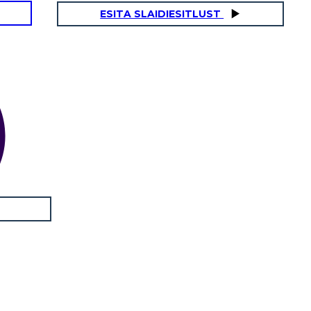
ESITA SLAIDIESITLUST