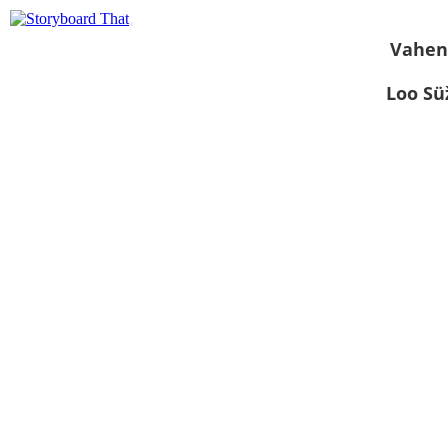
Vahen
Loo S