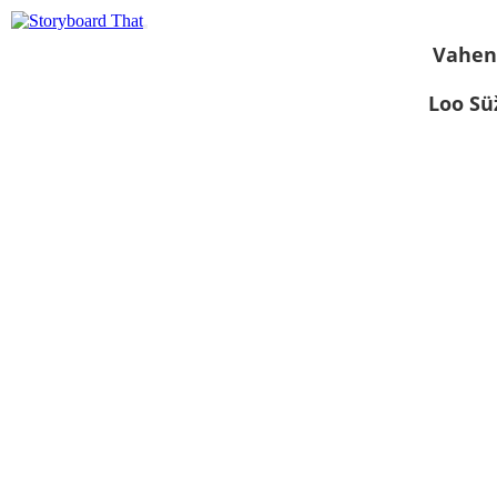
Vahen
Loo S