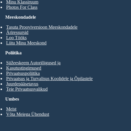
Minu Klassiruum
Photos For Class
Meeskondadele
Tasuta Prooviversioon Meeskondadele
Äriressursid
Loo Tööks
Liitu Minu Meeskond
Poliitika
Süžeeskeem Autoriõigused ja
Kasutustingimused
Privaatsuspoliitika
Privaatsus ja Turvalisus Koolidele ja Õpilastele
Juurdepääsetavus
Teie Privaatsusvalikud
Umbes
Meist
Võta Meiega Ühendust