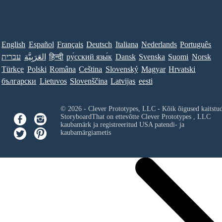
English
Español
Français
Deutsch
Italiana
Nederlands
Português
Norsk
Suomi
Svenska
Dansk
ру́сский язы́к
हिन्दी
العَرَبِيَّة
עברית
Türkçe
Polski
Româna
Ceština
Slovenský
Magyar
Hrvatski
български
Lietuvos
Slovenščina
Latvijas
eesti
© 2026 - Clever Prototypes, LLC - Kõik õigused kaitstu
StoryboardThat on ettevõtte
Clever Prototypes , LLC
kaubamärk ja registreeritud USA patendi- ja
kaubamärgiametis