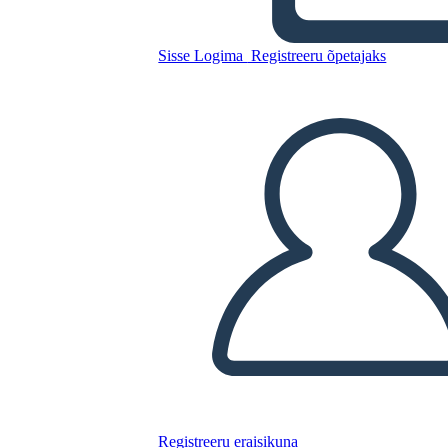
מלחמת 1812 - גורמים למלחמת
1812 ציר זמן
Sisse Logima
Registreeru õpetajaks
Kopeerige see süžeeskeemid
LUUA STORYBOARD
ESITA SLAIDIESITLUST
LOE MULLE
Registreeru eraisikuna