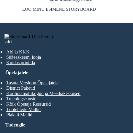
LOO MINU ESIMENE STORYBOARD
abi
Abi ja KKK
Süžeeskeemi looja
Kuidas printida
Õpetajatele
Tasuta Versioon Õpetajatele
District Paketid
Kooliraamatukogud ja Meediakeskused
Treeningseansid
Kõik Õpetaja Ressursid
Töölehtede Mallid
Plakati Mallid
Tudengile