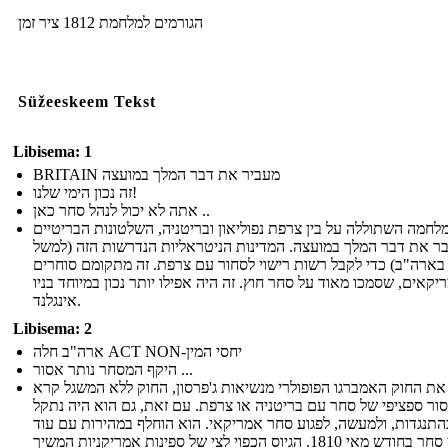
הגורמים למלחמת 1812 ציר זמן
Süžeeskeem Tekst
Libisema: 1
BRITAIN מעביר את דבר המלך במועצה
זה נכון הימי שלנו!
אתה לא יכול לנהל סחר כאן ..
לחמה השתוללה על בין צרפת נפוליאון ובריטניה, השלטונות הבריטיים
ר את דבר המלך במועצה. המדינות הניטראליות הנדרשות הזה (למשל
בארה"ב) כדי לקבל רשות רישוי לסחור עם צרפת. זה מתקומם סוחרים
יקאים, שסמכו מאוד על סחר חוץ. זה היה אפילו יותר נכון במיוחד בניו
אינגלנד.
Libisema: 2
ארה"ב חלה ACT NON-יחסי המין
היקף המסחר נותר אסור ...
את החוק האמברגו הפופולרי מנשיאות ג'פרסון, החוק ללא המשגל קרא
ור ספציפי של סחר עם בריטניה או צרפת. עם זאת, גם הוא היה נתקל
התנגדות, ולמעשה, לפגוע סחר אמריקאי. הוא הוחלף במהירות עם עוד
חשבון סחר בחודש מאי 1810. הגיוס הכפוי לצי של ספינות אמריקניות המשיך