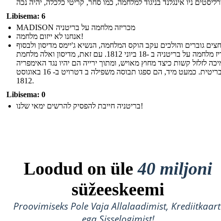
Libisema: 6
MADISON מכריזה מלחמה על בריטניה
אנחנו לא ייזום מלחמה!
חצים גוברים והולכים עקב הוקס המלחמה, הנשיא ג'יימס מדיסון ולבסוף
הכריז מלחמה על בריטניה ב -18 ביוני 1812. עם זאת, מדיסון ואלה מלחמת
כה לזלזל קשות כיצד מחוץ מאויש, ומתוך ירייה הם יהיו נגד האימפריה
הבריטית. כמעט מיד, הם ספגו תבוסה משפילה ב דטרויט ב- 16 באוגוסט
1812.
Libisema: 0
בריטניה חייבת להפסיק להרשים ימאי שלנו!
Loodud on üle
40 miljoni
süžeeskeemi
Proovimiseks Pole Vaja Allalaadimist, Krediitkaart
ega Sisselogimist!