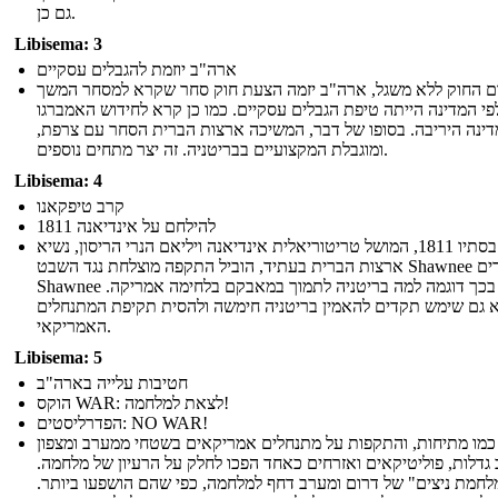
גם כן.
Libisema: 3
ארה"ב יוזמת להגבלים עסקיים
ם החוק ללא משגל, ארה"ב יזמה הצעת חוק סחר שקרא למסחר המשך
פי המדינה הייתה טיפת הגבלים עסקיים. כמו כן קרא לחידוש האמברגו
דינה היריבה. בסופו של דבר, המשיכה ארצות הברית הסחר עם צרפת,
ומוגבלת המקצועיים בבריטניה. זה יצר מתחים נוספים.
Libisema: 4
קרב טיפקאנו
להילחם על אינדיאנה 1811
בסתיו 1811, המושל טריטוריאלית אינדיאנה ויליאם הנרי הריסון, נשיא
ארצות הברית בעתיד, הוביל התקפה מוצלחת נגד השבט Shawnee הילידים.
Shawnee ראה בכך דוגמה למה בריטניה לתמוך במאבקם בלחימה אמריקה.
 גם שימש תקדים להאמין בריטניה חימשה ולהסית תקיפת המתנחלים
האמריקאי.
Libisema: 5
חטיבות עלייה בארה"ב
הוקס WAR: לצאת למלחמה!
הפדרליסטים: NO WAR!
כמו מתיחות, והתקפות על מתנחלים אמריקאים בשטחי ממערב ומצפון
גדלות, פוליטיקאים ואזרחים כאחד הפכו לחלק על הרעיון של מלחמה.
לחמת ניצים" של דרום ומערב דחף למלחמה, כפי שהם הושפעו ביותר.