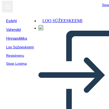
Siss
LOO SÜŽEESKEEMI
Esileht
Vahendid
Hinnapoliitika
Loo Süžeeskeem
Registreeru
Sisse Logima