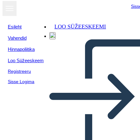
Siss
LOO SÜŽEESKEEMI
Esileht
Vahendid
Hinnapoliitika
Loo Süžeeskeem
Registreeru
Sisse Logima
1850 אמריקה - חוק קנזס