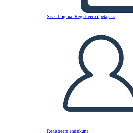
נברסקה 1854
Sisse Logima
Registreeru õpetajaks
Kopeerige see süžeeskeemid
LUUA STORYBOARD
ESITA SLAIDIESITLUST
LOE MULLE
Registreeru eraisikuna