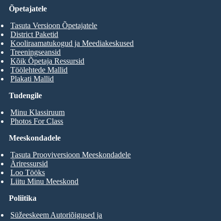
Õpetajatele
Tasuta Versioon Õpetajatele
District Paketid
Kooliraamatukogud ja Meediakeskused
Treeningseansid
Kõik Õpetaja Ressursid
Töölehtede Mallid
Plakati Mallid
Tudengile
Minu Klassiruum
Photos For Class
Meeskondadele
Tasuta Prooviversioon Meeskondadele
Äriressursid
Loo Tööks
Liitu Minu Meeskond
Poliitika
Süžeeskeem Autoriõigused ja