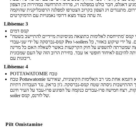
גיע דאגלס, חבר בולט במפלגה ויג, פרדה התרחשה במהירות בין הצפון
 דרום. מתנגדים ויג הצפון בקרוב הצטרפו למפלגה הרפובליקנית שהוקמה
זה עתה בעוד מצא דרומי נאמנויות עם הדמוקרטים.
Libisema: 3
קנזס דמים
"בלאדי קנזס 'מתייחסת לאלימות כתוצאה מניסיונות מיידיים להתיישב בשטח
קנזס-נברסקה על ידי שני-עבדי Pro ו-soilers חינם. על ידי שיקוע באזור, כל
ה שמטרתה להשפיע על חוק הקרקעות באשר לשאלה האם כל מדינה
תה להיכנס לאיחוד חופשי או עבד. בחירת הרוב הזה של העם שמכונית
ריבונות עם.
Libisema: 4
POTTAWATOMIE טבח
טבח Pottawatomie הוא דוגמא אחת מני רב האלימות הקיצוניות, שאירעו
 ההתישבות ניסתה שטח קנזס-נברסקה. ג'ון בראון, נגד העבדות דתיות
קות, רצח חמישה פרו-עבדים כנקמה על הפיגוע פרו-עבד על העיר חינם
soiler של לורנס, קנזס.
Pilt Omistamine