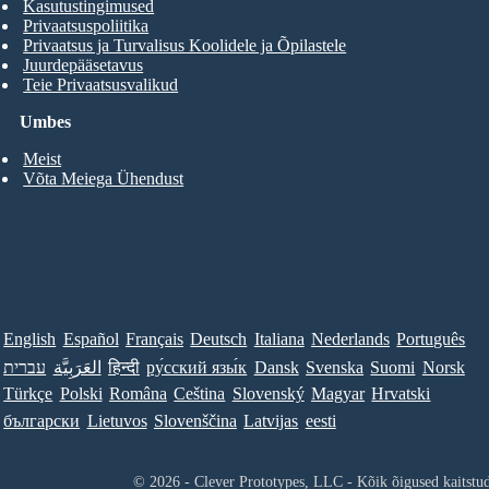
Kasutustingimused
Privaatsuspoliitika
Privaatsus ja Turvalisus Koolidele ja Õpilastele
Juurdepääsetavus
Teie Privaatsusvalikud
Umbes
Meist
Võta Meiega Ühendust
English
Español
Français
Deutsch
Italiana
Nederlands
Português
עברית
العَرَبِيَّة
हिन्दी
ру́сский язы́к
Dansk
Svenska
Suomi
Norsk
Türkçe
Polski
Româna
Ceština
Slovenský
Magyar
Hrvatski
български
Lietuvos
Slovenščina
Latvijas
eesti
© 2026 - Clever Prototypes, LLC - Kõik õigused kaitstu