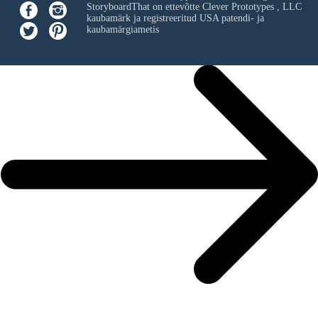
StoryboardThat on ettevõtte
Clever Prototypes , LLC
kaubamärk ja registreeritud USA patendi- ja
kaubamärgiametis