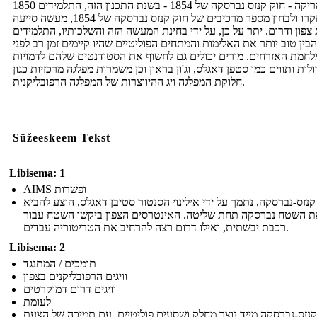
1850 אמריקה - חוק קנזס נברסקה של 1854 - בשנת התכנון הזה, התלמידים
יחקרו ולבחון מספר מרכיבים של חוק קנזס נברסקה של 1854, מעשה סייעה
צפון ודרום. יתר על כן, על ידי בחינת המעשה הזה והשלכותיו, התלמידים
הבין טוב יותר את האלימות והמתחים הפוליטיים שהיו קיימים זמן רב לפני
לחמת האזרחים. מורים יכולים גם לחשוף את הסטודנטים שלהם לדמויות
ולות ותווים כמו סטפן דאגלס, וג'ון בראון וכן משמרות מפלגה מרכזיות כגון
חלוקת המפלגה ויג ההיווצרות של המפלגה הרפובליקנית.
Süžeeskeem Tekst
Libisema: 1
AIMS ופשרות
קנזס-נברסקה, נתמך על ידי אילינוי הסנטור סטיבן דאגלס, הוצע להביא
 השטח נברסקה תחת שליטה. האינטרסים הצפון ביקשו השטח עבור
רכבת יבשתית, ואילו דרום רצה להרחיב את הטריטוריה עבדים.
Libisema: 2
תומכים / המתנגד
וויגים הרפובליקנים בצפון
וויגים דרום דמוקרטים
לעומת
קנזס-נברסקה מייד נוצר מחלק ושסעים פוליטיים. עם תמיכה של הצעת