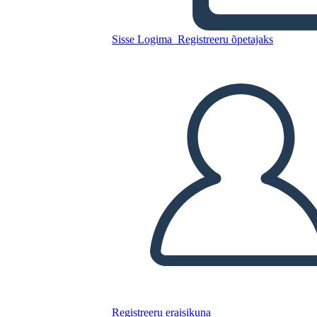
Beowulf - גיבור של מסע
Sisse Logima
Registreeru õpetajaks
Kopeerige see süžeeskeemid
LUUA STORYBOARD
ESITA SLAIDIESITLUST
LOE MULLE
Registreeru eraisikuna