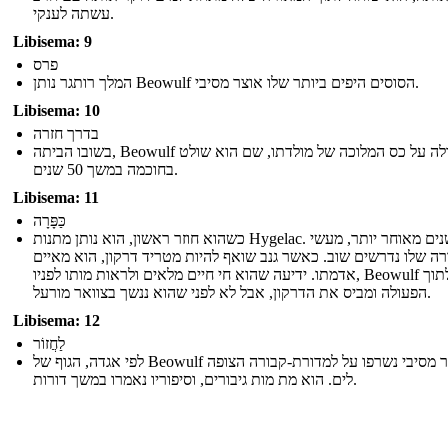
עשתה לענקי.
Libisema: 9
פרס
המלך רותגר נותן Beowulf הסוסים היפים ביותר שלו אוצר מסיבי.
Libisema: 10
בדרך חזרה
בשובו הביתה, Beowulf עולה על כס המלוכה של מולדתו, שם הוא שולט
בחוכמה במשך 50 שנים.
Libisema: 11
כַּפָּרָה
כשהוא חוזר ראשון, הוא נותן מתנות Hygelac. שנים מאוחר יותר, מעשי
רה שלו נדרשים שוב. כאשר גנב שואף להיות מטריד דרקון, הוא מאיים
אדמתו. ידיעה שהוא חי חיים מלאים ולראות מותו לפניו, Beowulf מזנק לתוך
הפעולה ומביס את הדרקון, אבל לא לפני שהוא ננשך בצוואר מורעל.
Libisema: 12
לַחֲזוֹר
לפי אגדה, הגוף של Beowulf ו אוצר מסיבי נשרפו על למדורת-קבורה הצופה
לים. הוא מת מות גיבורים, וסיפוריו נאמרו במשך דורות.