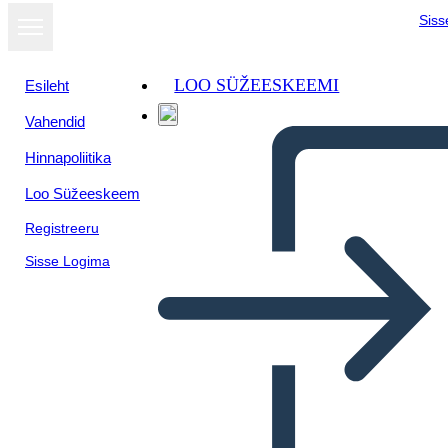
Siss
LOO SÜŽEESKEEMI
Esileht
Vahendid
Hinnapoliitika
Loo Süžeeskeem
Registreeru
Sisse Logima