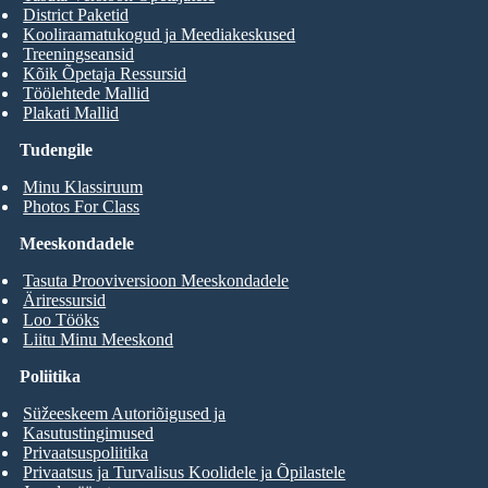
District Paketid
Kooliraamatukogud ja Meediakeskused
Treeningseansid
Kõik Õpetaja Ressursid
Töölehtede Mallid
Plakati Mallid
Tudengile
Minu Klassiruum
Photos For Class
Meeskondadele
Tasuta Prooviversioon Meeskondadele
Äriressursid
Loo Tööks
Liitu Minu Meeskond
Poliitika
Süžeeskeem Autoriõigused ja
Kasutustingimused
Privaatsuspoliitika
Privaatsus ja Turvalisus Koolidele ja Õpilastele