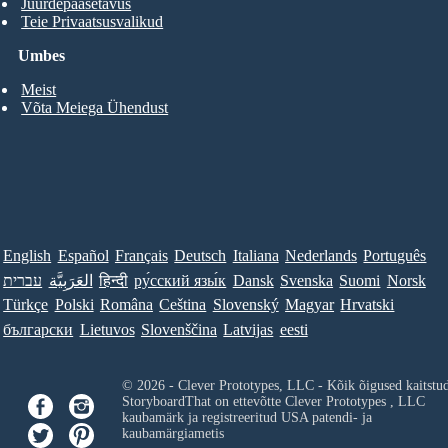
Juurdepääsetavus
Teie Privaatsusvalikud
Umbes
Meist
Võta Meiega Ühendust
English
Español
Français
Deutsch
Italiana
Nederlands
Português
עברית
العَرَبِيَّة
हिन्दी
ру́сский язы́к
Dansk
Svenska
Suomi
Norsk
Türkçe
Polski
Româna
Ceština
Slovenský
Magyar
Hrvatski
български
Lietuvos
Slovenščina
Latvijas
eesti
© 2026 - Clever Prototypes, LLC - Kõik õigused kaitstu
StoryboardThat on ettevõtte
Clever Prototypes , LLC
kaubamärk ja registreeritud USA patendi- ja
kaubamärgiametis