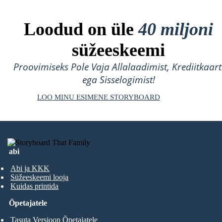
Loodud on üle
40 miljoni
süžeeskeemi
Proovimiseks Pole Vaja Allalaadimist, Krediitkaart
ega Sisselogimist!
LOO MINU ESIMENE STORYBOARD
abi
Abi ja KKK
Süžeeskeemi looja
Kuidas printida
Õpetajatele
Tasuta Versioon Õpetajatele