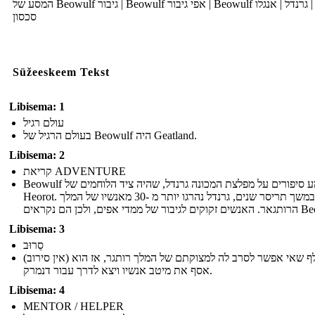
המסע של Beowulf גיבור | Beowulf אפי גיבור | Beowulf תקציר | גרנדל | אנגלו
סכסון
Süžeeskeem Tekst
Libisema: 1
עולם רגיל
בעולם הרגיל של Beowulf היה Geatland.
Libisema: 2
קריאת ADVENTURE
Beowulf שמע סיפורים על מפלצת המכונה גרנדל, שהיה ציד הלוחמים של
Heorot. במשך תריסר שנים, גרנדל נהרגו יותר מ -30 מאנשיו של המלך
ממדי אפים, ולכן הם נקראים
Libisema: 3
סֵרוּב
(אין סירוב) בייוולף שאי אפשר לסרב לה למצוקתם של המלך רותגר, אז הוא
אסף את מיטב אנשיו ויצא לדרך עבור דנמרק.
Libisema: 4
MENTOR / HELPER