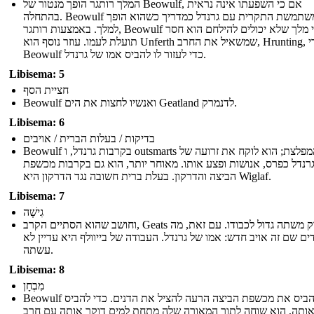
המלך רותגר הופך מנטור של Beowulf, אם כי השפעתו אינה נראית
בהתחלה. Beowulf משתמשת התקרית עם גרנדל כמדריך כשהוא הופך
למלך. באמצעות רותגר, Beowulf לומד כי מלך שלא יכולים להילחם הוא חסר
תועלת לעמו. עוזר נוסף הוא Unferth שמשאיל את החרב, Hrunting, כדי
Beowulf כדי לעזור לו להביס אמו של גרנדל.
Libisema: 5
חציית הסף
Beowulf ואנשיו לחצות את הים Geatland לדנמרק.
Libisema: 6
בדיקות / בעלות הברית / אויבים
Beowulf בקרבות גרנדל, ו outsmarts המפלצת; הוא לוקח את זרועה של
רנדל כפרס, אנושות ופצע אותו. מאוחר יותר, הוא גם בקרבות מכשפת
הביצה והדרקון. בעלת ברית חשובה נגד הדרקון היא Wiglaf.
Libisema: 7
גִישָׁה
וחושב שהוא הסתיים הקרב, Geats לזרוק משתה גדול לכבודו. עם זאת, מה
ם שם זה אויב חדש: אמו של גרנדל. העבודה של בייוולף היא עדיין לא
עשתה.
Libisema: 8
מִבְחָן
Beowulf חייב להביס את מכשפת הביצה הרעה להציל את הדנים. כדי להביס
ותה, הוא שוחה לתוך המאורה שלה מתחת למים דוקר אותה עם חרב