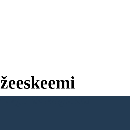
žeeskeemi
ti ega Sisselogimist!