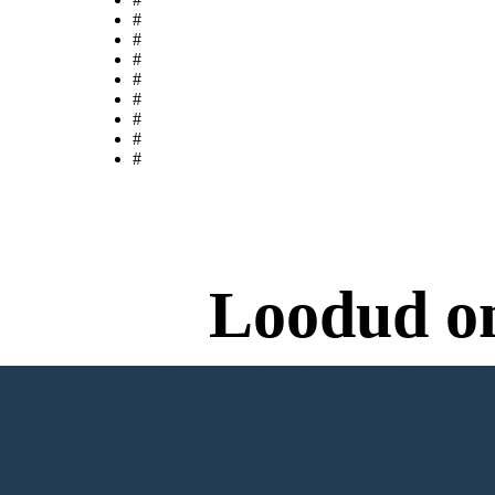
#
#
#
#
#
#
#
#
Loodud o
Proovimiseks Pole Va
LOO MINU ESIMENE STORYBOA