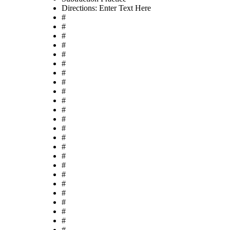
Directions: Enter Text Here
#
#
#
#
#
#
#
#
#
#
#
#
#
#
#
#
#
#
#
#
#
#
#
#