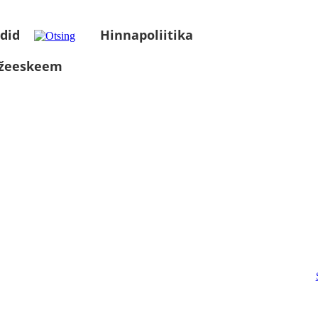
did
Hinnapoliitika
üžeeskeem