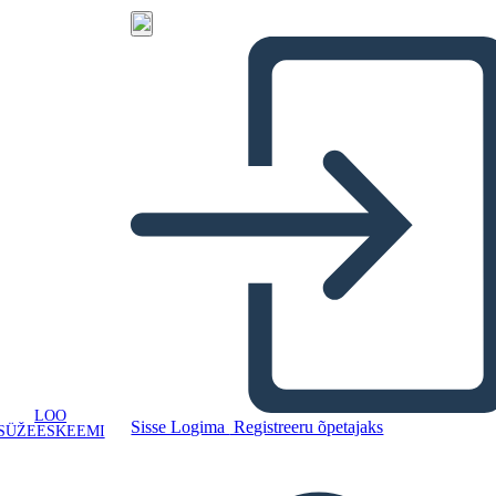
LOO
Sisse Logima
Registreeru õpetajaks
SÜŽEESKEEMI