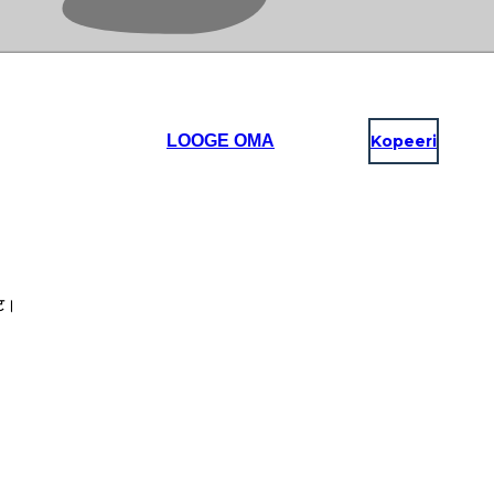
LOOGE OMA
Kopeeri
उट।