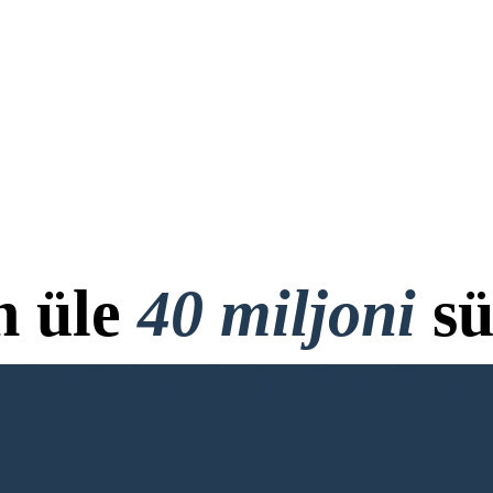
n üle
40 miljoni
sü
ja Allalaadimist, Krediitkaar
RD