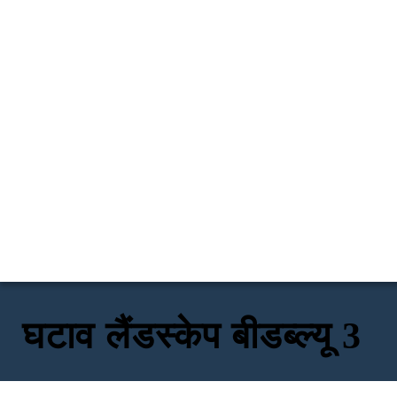
घटाव लैंडस्केप बीडब्ल्यू 3