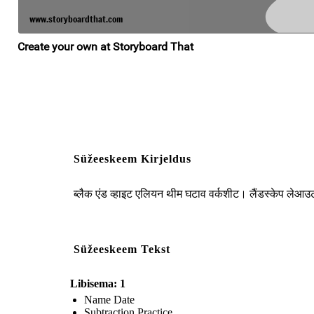
Süžeeskeem Kirjeldus
ब्लैक एंड व्हाइट एलियन थीम घटाव वर्कशीट। लैंडस्केप लेआ
Süžeeskeem Tekst
Libisema: 1
Name Date
Subtraction Practice