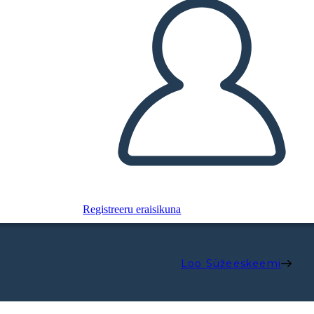
Registreeru eraisikuna
Loo Süžeeskeemi