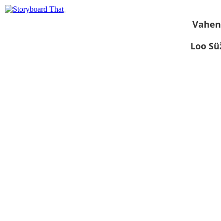
Vahen
Loo S
Kuva
slaidiseansina