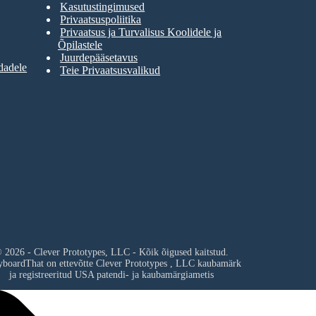
Kasutustingimused
Privaatsuspoliitika
Privaatsus ja Turvalisus Koolidele ja
Õpilastele
Juurdepääsetavus
dadele
Teie Privaatsusvalikud
 2026 - Clever Prototypes, LLC - Kõik õigused kaitstud.
yboardThat on ettevõtte
Clever Prototypes , LLC
kaubamärk
ja registreeritud USA patendi- ja kaubamärgiametis