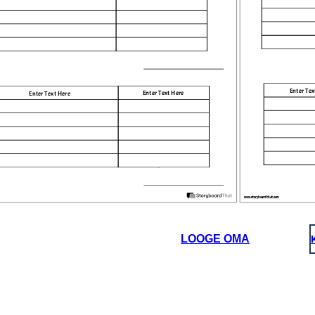
Enter Tex
Enter Text Here
Enter Text Here
www.storyboardthat.com
LOOGE OMA