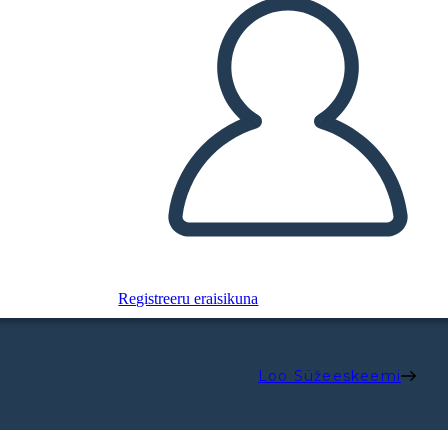
Registreeru eraisikuna
Loo Süžeeskeemi