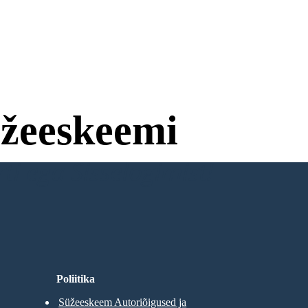
žeeskeemi
ti ega Sisselogimist!
Poliitika
Süžeeskeem Autoriõigused ja