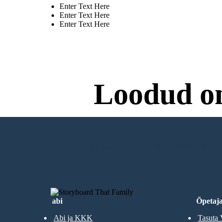
Enter Text Here
Enter Text Here
Enter Text Here
Loodud o
Proovimiseks Pole Va
LOO MINU ESIMENE STORYBOA
abi
Õpetaja
Abi ja KKK
Tasuta 