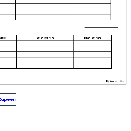
t Here
Enter Text Here
Enter Text Here
Kopeeri