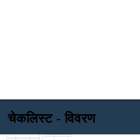
चेकलिस्ट - विवरण
Name
Date
TITLE :
Directions: Enter Text Here
Enter Text Here
Enter Text Here
Enter Text Here
Enter Text Here
Enter Text Here
Enter Text Here