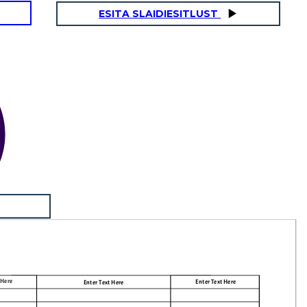
ESITA SLAIDIESITLUST
 Here
Enter Text Here
Enter Text Here