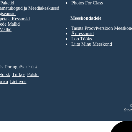
 Paketid
Photos For Class
aamatukogud ja Meediakeskused
gseansid
Meeskondadele
etaja Ressursid
ede Mallid
Tasuta Prooviversioon Meeskon
 Mallid
Äriressursid
Loo Tööks
Liitu Minu Meeskond
ds
Português
עברית
Norsk
Türkçe
Polski
рски
Lietuvos
©
Stor