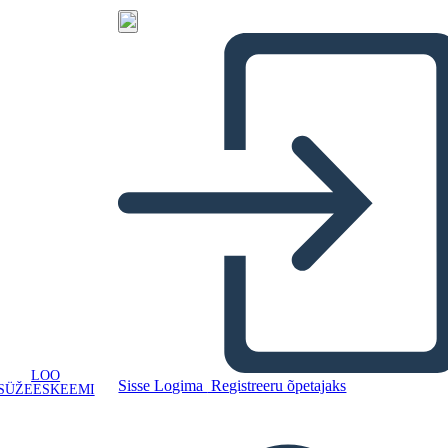
LOO
Sisse Logima
Registreeru õpetajaks
SÜŽEESKEEMI