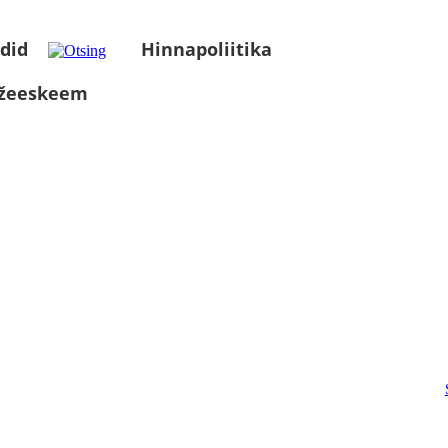
did
Hinnapoliitika
üžeeskeem