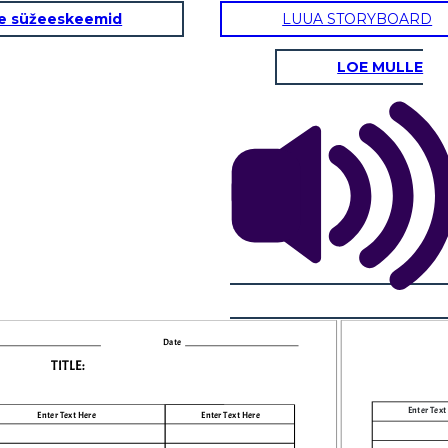
e süžeeskeemid
LUUA STORYBOARD
LOE MULLE
Enter Text Here
Enter Text Here
Date
TITLE :
Enter Text
Enter Text Here
Enter Text Here