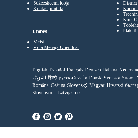
Süžeeskeemi looja
District
Kuidas printida
Koolir
Treenin
Kõik Õp
Tööleht
Plakati
Umbes
Meist
Võta Meiega Ühendust
English
Español
Français
Deutsch
Italiana
Nederlan
العَرَبِيَّة
हिन्दी
ру́сский язы́к
Dansk
Svenska
Suomi
Româna
Ceština
Slovenský
Magyar
Hrvatski
бълга
Slovenščina
Latvijas
eesti