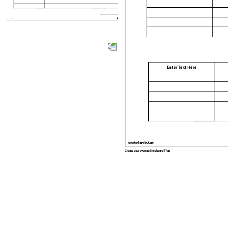
www.storyboardthat.com
Enter Text Here
www.storyboardthat.com
Create your own at Storyboard That