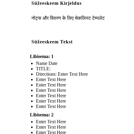
Süžeeskeem Kirjeldus
नोट्स और विवरण के लिए चेकलिस्ट टेम्पलेट
Süžeeskeem Tekst
Libisema: 1
Name Date
TITLE :
Directions: Enter Text Here
Enter Text Here
Enter Text Here
Enter Text Here
Enter Text Here
Enter Text Here
Enter Text Here
Libisema: 2
Enter Text Here
Enter Text Here
Enter Text Here