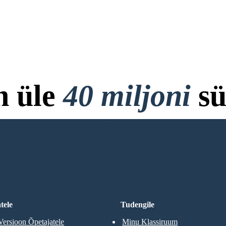
n üle
40 miljoni
sü
ja Allalaadimist, Krediitkaar
RD
tele
Tudengile
Versioon Õpetajatele
Minu Klassiruum