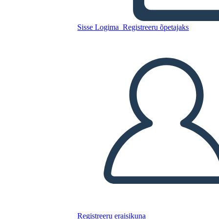
5 W dell'esempio del collegio
elettorale
Sisse Logima
Registreeru õpetajaks
Kopeerige see süžeeskeemid
LUUA STORYBOARD
ESITA SLAIDIESITLUST
LOE MULLE
Registreeru eraisikuna