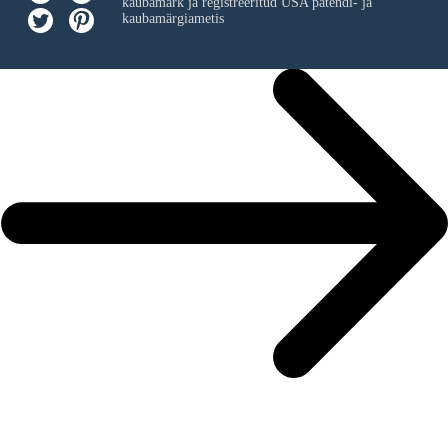
kaubamärk ja registreeritud USA patendi- ja
kaubamärgiametis