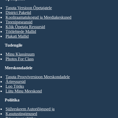
Tasuta Versioon Õpetajatele
District Paketid
Kooliraamatukogud ja Meediakeskused
Treeningseansid
Kõik Õpetaja Ressursid
Töölehtede Mallid
Plakati Mallid
Tudengile
Minu Klassiruum
Photos For Class
Meeskondadele
Tasuta Prooviversioon Meeskondadele
Äriressursid
Loo Tööks
Liitu Minu Meeskond
Poliitika
Süžeeskeem Autoriõigused ja
Kasutustingimused