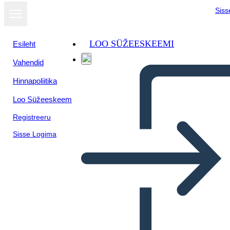
Siss
LOO SÜŽEESKEEMI
Esileht
Vahendid
Hinnapoliitika
Loo Süžeeskeem
Registreeru
Sisse Logima