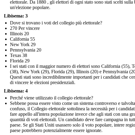
elettorale. Da 1880 , gli elettori di ogni stato sono stati scelti sulla
un'elezione popolare.
Libisema: 3
Dove si trovano i voti del collegio più elettorale?
270 Per vincere
Illinois 20
California 55
New York 29
Pennsylvania 20
Texas 38
Florida 29
I sei stati con il maggior numero di elettori sono California (55), 
(38), New York (29), Florida (29), Illinois (20) e Pennsylvania (20
Questi stati sono incredibilmente importanti per i candidati che ce
di vincere le elezioni presidenziali.
Libisema: 4
Perché viene utilizzato il collegio elettorale?
Sebbene possa essere visto come un sistema controverso e talvolt
confuso, il Collegio elettorale sottolinea la necessità per i candidat
fare appello all'intera popolazione invece che agli stati con una g
quantità di voti elettorali. Un candidato deve fare campagna in tutt
paese. Se gli Stati Uniti usassero solo il voto popolare, intere regi
paese potrebbero potenzialmente essere ignorate.