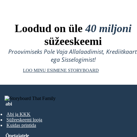
Loodud on üle
40 miljoni
süžeeskeemi
Proovimiseks Pole Vaja Allalaadimist, Krediitkaart
ega Sisselogimist!
LOO MINU ESIMENE STORYBOARD
abi
Abi ja KKK
Süžeeskeemi looja
Kuidas printida
Õpetajatele