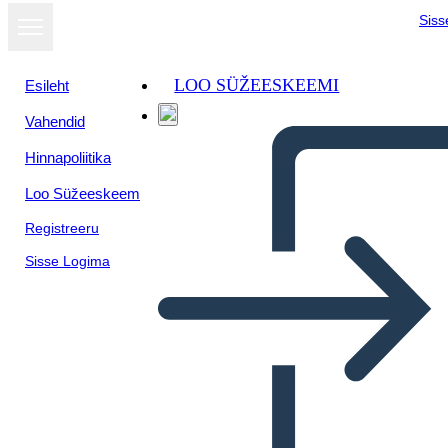
Siss
LOO SÜŽEESKEEMI
Esileht
Vahendid
Hinnapoliitika
Loo Süžeeskeem
Registreeru
Sisse Logima
5Ws of Tinker vs Des Moines