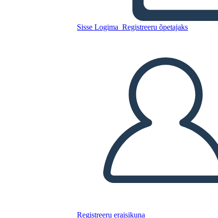
Esempio
Sisse Logima
Registreeru õpetajaks
Kopeerige see süžeeskeemid
LUUA STORYBOARD
ESITA SLAIDIESITLUST
LOE MULLE
Registreeru eraisikuna