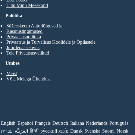
Liitu Minu Meeskond
Poliitika
Süžeeskeem Autoriõigused ja
Kasutustingimused
Privaatsuspoliitika
Privaatsus ja Turvalisus Koolidele ja Õpilastele
Juurdepääsetavus
Teie Privaatsusvalikud
Umbes
Meist
Võta Meiega Ühendust
English
Español
Français
Deutsch
Italiana
Nederlands
Português
עברית
العَرَبِيَّة
हिन्दी
ру́сский язы́к
Dansk
Svenska
Suomi
Norsk