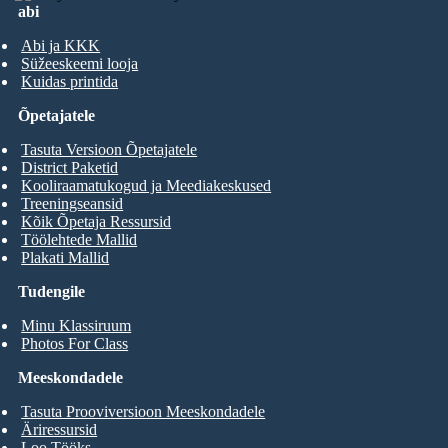
abi
Abi ja KKK
Süžeeskeemi looja
Kuidas printida
Õpetajatele
Tasuta Versioon Õpetajatele
District Paketid
Kooliraamatukogud ja Meediakeskused
Treeningseansid
Kõik Õpetaja Ressursid
Töölehtede Mallid
Plakati Mallid
Tudengile
Minu Klassiruum
Photos For Class
Meeskondadele
Tasuta Prooviversioon Meeskondadele
Äriressursid
Loo Tööks