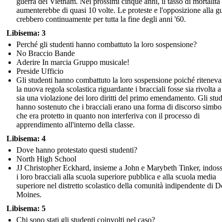
guerra del Vietnam. Nei prossimi cinque anni, il tasso di mortalità
aumenterebbe di quasi 10 volte. Le proteste e l'opposizione alla g
crebbero continuamente per tutta la fine degli anni '60.
Libisema: 3
Perché gli studenti hanno combattuto la loro sospensione?
No Braccio Bande
Aderire In marcia Gruppo musicale!
Preside Ufficio
Gli studenti hanno combattuto la loro sospensione poiché ritenev
la nuova regola scolastica riguardante i bracciali fosse sia rivolta a
sia una violazione dei loro diritti del primo emendamento. Gli stud
hanno sostenuto che i bracciali erano una forma di discorso simbo
che era protetto in quanto non interferiva con il processo di
apprendimento all'interno della classe.
Libisema: 4
Dove hanno protestato questi studenti?
North High School
JJ Christopher Eckhard, insieme a John e Marybeth Tinker, indos
i loro bracciali alla scuola superiore pubblica e alla scuola media
superiore nel distretto scolastico della comunità indipendente di D
Moines.
Libisema: 5
Chi sono stati gli studenti coinvolti nel caso?