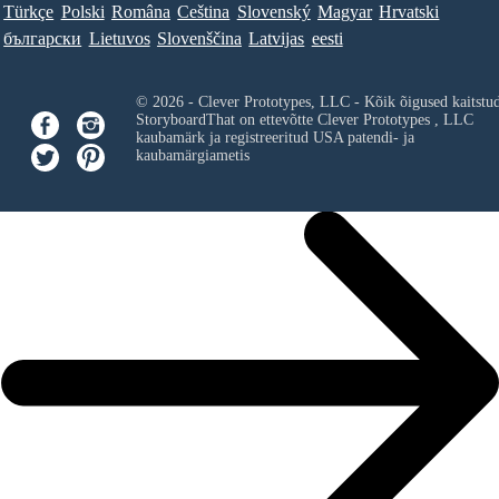
Türkçe
Polski
Româna
Ceština
Slovenský
Magyar
Hrvatski
български
Lietuvos
Slovenščina
Latvijas
eesti
© 2026 - Clever Prototypes, LLC - Kõik õigused kaitstu
StoryboardThat on ettevõtte
Clever Prototypes , LLC
kaubamärk ja registreeritud USA patendi- ja
kaubamärgiametis