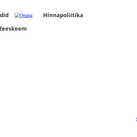
did
Hinnapoliitika
üžeeskeem