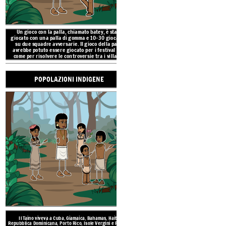
Un gioco con la palla, chiamato batey, è stato
POPOLAZIONI
giocato con una palla di gomma e 10-30 giocatori
su due squadre avversarie. Il gioco della palla
avrebbe potuto essere giocato per i festival così
come per risolvere le controversie tra i villaggi
rivali.
POPOLAZIONI INDIGENE
La regione caraibica,
o Indi
alle catene di isole ne
comprende Bahamas, Cu
Repubblica Dominicana, Port
Sottovento 
TRADIZ
Il Taino viveva a Cuba, Gi
AMBI
Il Taino viveva a Cuba, Giamaica, Bahamas, Haiti,
Repubblica Dominicana, Porto Ri
Repubblica Dominicana, Porto Rico, Isole Vergini e Piccole