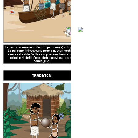
caldo a caldo tutto l'anno
piogge da giugno a nov
uragani. La vegetazione 
La regione caraibica,
o Indie occidentali, si riferisce
alle catene di isole nell'Oceano Atlantico e
comprende Bahamas, Cuba, Giamaica, Haiti,
Repubblica Dominicana, Porto Rico, Piccole Antille e
Sottovento e altre.
Le canoe venivano utilizzate per i viaggi e la pesca.
Le persone indossavano poco o nessun vestito a
POPOLI DE
causa del caldo.
Volti e corpi erano decorati con
colori e gioielli d'oro, pietre preziose, piume,
conchiglie.
TRADIZIONI
POSIZ