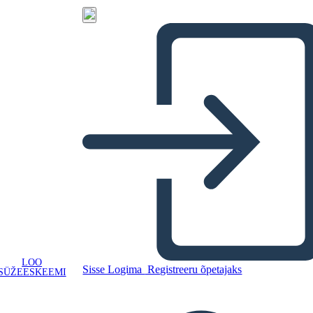
LOO
Sisse Logima
Registreeru õpetajaks
SÜŽEESKEEMI