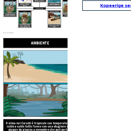
POPOLAZIONI INDIGENE
LE CASE
Il clima nei Caraibi è tropicale con temperature da caldo a caldo tutto l'anno con una stagione delle piogge da giugno a novembre che può portare uragani. La vegetazione è rigogliosa e verde.
Kopeerige se
La regione caraibica,
La foresta pluviale forniva palme per legno e foglie. Potrebbero cacciare squali, lamantini, granchi, uccelli, maiali e altro ancora. Raccolsero bacche, frutta e verdura e coltivarono molte cose come mais, patate dolci e
peperoncino.
o Indie occidentali, si riferisce alle catene di isole nell'Oceano Atlantico e comprende Bahamas, Cuba, Giamaica, Haiti, Repubblica Dominicana, Porto Rico, Piccole Antille e Sottovento e altre.
POPOLI DEI CARAIBI
ABBIGLIAMENTO E TRASPORTO
TRADIZIONI
Le case erano chiamate
bohios,
Il Taino viveva a Cuba, Giamaica, Bahamas, Haiti, Repubblica Dominicana, Porto Rico, Isole Vergini e Piccole Antille settentrionali. I Lucayan Tainos erano alle Bahamas ei Caraibi erano nelle Piccole Antille meridionali.
che erano circolari e fatte di canne, bambù, rami, erba e fango con tetti di foglie di palma. Il bohio più grande del villaggio era rettangolare ed era per il cacique
Le canoe venivano utilizzate per i viaggi e la pesca. Le persone indossavano poco o nessun vestito a causa del caldo.
Volti e corpi erano decorati con colori e gioielli d'oro, pietre preziose, piume, conchiglie.
Un gioco con la palla, chiamato batey, è stato giocato con una palla di gomma e 10-30 giocatori su due squadre avversarie. Il gioco della palla avrebbe potuto essere giocato per i festival così come per risolvere le controversie tra i villaggi rivali.
Create your own at Storyboard That
AMBIENTE
RISORSE N
Il clima nei Caraibi è tropicale con temperature da
caldo a caldo tutto l'anno con una stagione delle
piogge da giugno a novembre che può portare