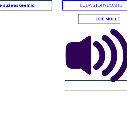
e süžeeskeemid
LUUA STORYBOARD
LOE MULLE
ATURALI