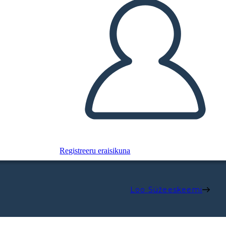
Registreeru eraisikuna
Loo Süžeeskeemi