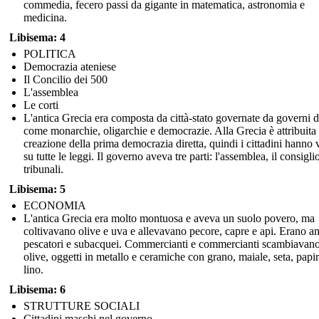
commedia, fecero passi da gigante in matematica, astronomia e
medicina.
Libisema: 4
POLITICA
Democrazia ateniese
Il Concilio dei 500
L'assemblea
Le corti
L'antica Grecia era composta da città-stato governate da governi d
come monarchie, oligarchie e democrazie. Alla Grecia è attribuita 
creazione della prima democrazia diretta, quindi i cittadini hanno 
su tutte le leggi. Il governo aveva tre parti: l'assemblea, il consiglio
tribunali.
Libisema: 5
ECONOMIA
L'antica Grecia era molto montuosa e aveva un suolo povero, ma
coltivavano olive e uva e allevavano pecore, capre e api. Erano a
pescatori e subacquei. Commercianti e commercianti scambiavano
olive, oggetti in metallo e ceramiche con grano, maiale, seta, papi
lino.
Libisema: 6
STRUTTURE SOCIALI
Cittadini maschi nel governo