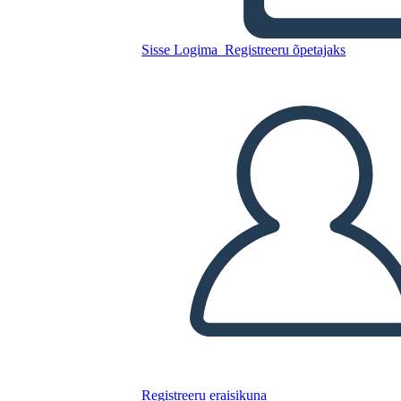
Antica Grecia GRAPES
Grafico
Sisse Logima
Registreeru õpetajaks
Kopeerige see süžeeskeemid
LUUA STORYBOARD
ESITA SLAIDIESITLUST
LOE MULLE
Registreeru eraisikuna