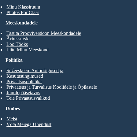
Minu Klassiruum
Photos For Class
Meeskondadele
Tasuta Prooviversioon Meeskondadele
Äriressursid
Loo Tööks
Liitu Minu Meeskond
Poliitika
Süžeeskeem Autoriõigused ja
Kasutustingimused
Privaatsuspoliitika
Privaatsus ja Turvalisus Koolidele ja Õpilastele
Juurdepääsetavus
Teie Privaatsusvalikud
Umbes
Meist
Võta Meiega Ühendust