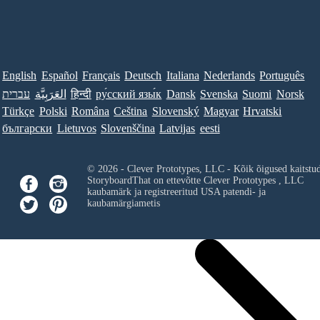
English
Español
Français
Deutsch
Italiana
Nederlands
Português
עברית
العَرَبِيَّة
हिन्दी
ру́сский язы́к
Dansk
Svenska
Suomi
Norsk
Türkçe
Polski
Româna
Ceština
Slovenský
Magyar
Hrvatski
български
Lietuvos
Slovenščina
Latvijas
eesti
© 2026 - Clever Prototypes, LLC - Kõik õigused kaitstu
StoryboardThat on ettevõtte
Clever Prototypes , LLC
kaubamärk ja registreeritud USA patendi- ja
kaubamärgiametis