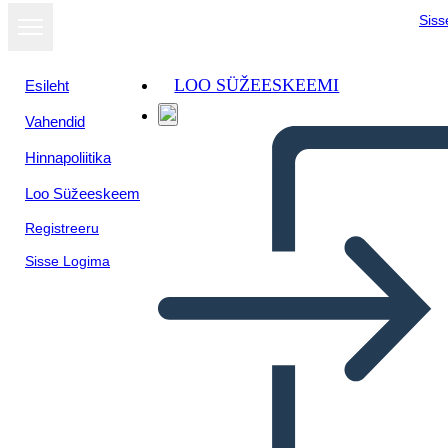
Siss
LOO SÜŽEESKEEMI
Esileht
Vahendid
Hinnapoliitika
Loo Süžeeskeem
Registreeru
Sisse Logima