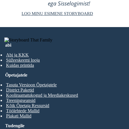
ega Sisselogimist!
LOO MINU ESIMENE STORYBOARD
abi
Abi ja KKK
Süžeeskeemi looja
Kuidas printida
Õpetajatele
Tasuta Versioon Õpetajatele
District Paketid
Kooliraamatukogud ja Meediakeskused
Treeningseansid
Kõik Õpetaja Ressursid
Töölehtede Mallid
Plakati Mallid
Tudengile