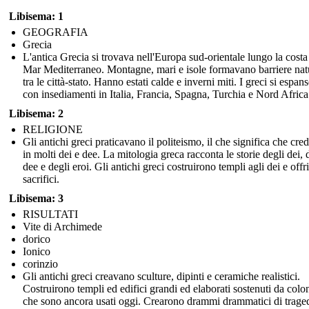
Libisema: 1
GEOGRAFIA
Grecia
L'antica Grecia si trovava nell'Europa sud-orientale lungo la costa
Mar Mediterraneo. Montagne, mari e isole formavano barriere nat
tra le città-stato. Hanno estati calde e inverni miti. I greci si espan
con insediamenti in Italia, Francia, Spagna, Turchia e Nord Africa
Libisema: 2
RELIGIONE
Gli antichi greci praticavano il politeismo, il che significa che cr
in molti dei e dee. La mitologia greca racconta le storie degli dei, 
dee e degli eroi. Gli antichi greci costruirono templi agli dei e offr
sacrifici.
Libisema: 3
RISULTATI
Vite di Archimede
dorico
Ionico
corinzio
Gli antichi greci creavano sculture, dipinti e ceramiche realistici.
Costruirono templi ed edifici grandi ed elaborati sostenuti da colo
che sono ancora usati oggi. Crearono drammi drammatici di trage