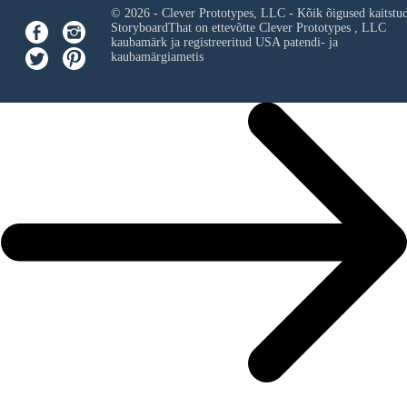
© 2026 - Clever Prototypes, LLC - Kõik õigused kaitstu
StoryboardThat on ettevõtte
Clever Prototypes , LLC
kaubamärk ja registreeritud USA patendi- ja
kaubamärgiametis