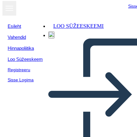
Siss
LOO SÜŽEESKEEMI
Esileht
Vahendid
Hinnapoliitika
Loo Süžeeskeem
Registreeru
Sisse Logima