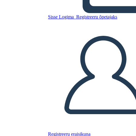
Antica India UVA
Sisse Logima
Registreeru õpetajaks
Kopeerige see süžeeskeemid
LUUA STORYBOARD
ESITA SLAIDIESITLUST
LOE MULLE
Registreeru eraisikuna