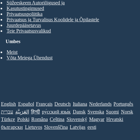
Süžeeskeem Autoriõigused ja
Kasutustingimused
Privaatsuspoliitika
Privaatsus ja Turvalisus Koolidele ja Õpilastele
Juurdepääsetavus
Teie Privaatsusvalikud
Umbes
Meist
Võta Meiega Ühendust
English
Español
Français
Deutsch
Italiana
Nederlands
Português
עברית
العَرَبِيَّة
हिन्दी
ру́сский язы́к
Dansk
Svenska
Suomi
Norsk
Türkçe
Polski
Româna
Ceština
Slovenský
Magyar
Hrvatski
български
Lietuvos
Slovenščina
Latvijas
eesti