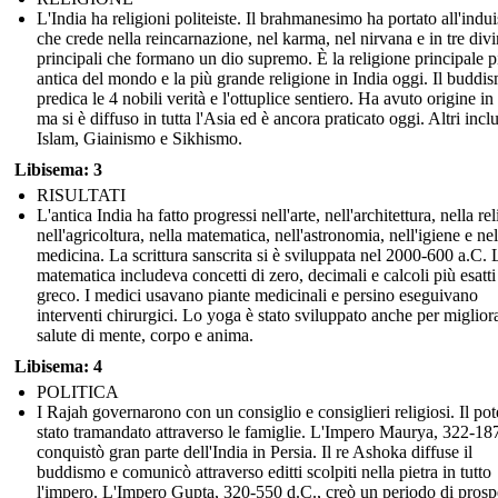
L'India ha religioni politeiste. Il brahmanesimo ha portato all'indu
che crede nella reincarnazione, nel karma, nel nirvana e in tre divi
principali che formano un dio supremo. È la religione principale p
antica del mondo e la più grande religione in India oggi. Il buddi
predica le 4 nobili verità e l'ottuplice sentiero. Ha avuto origine in
ma si è diffuso in tutta l'Asia ed è ancora praticato oggi. Altri inc
Islam, Giainismo e Sikhismo.
Libisema: 3
RISULTATI
L'antica India ha fatto progressi nell'arte, nell'architettura, nella re
nell'agricoltura, nella matematica, nell'astronomia, nell'igiene e nel
medicina. La scrittura sanscrita si è sviluppata nel 2000-600 a.C. 
matematica includeva concetti di zero, decimali e calcoli più esatti 
greco. I medici usavano piante medicinali e persino eseguivano
interventi chirurgici. Lo yoga è stato sviluppato anche per migliora
salute di mente, corpo e anima.
Libisema: 4
POLITICA
I Rajah governarono con un consiglio e consiglieri religiosi. Il pot
stato tramandato attraverso le famiglie. L'Impero Maurya, 322-18
conquistò gran parte dell'India in Persia. Il re Ashoka diffuse il
buddismo e comunicò attraverso editti scolpiti nella pietra in tutto
l'impero. L'Impero Gupta, 320-550 d.C., creò un periodo di prospe