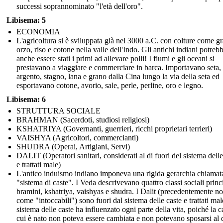
successi soprannominato "l'età dell'oro".
Libisema: 5
ECONOMIA
L'agricoltura si è sviluppata già nel 3000 a.C. con colture come g
orzo, riso e cotone nella valle dell'Indo. Gli antichi indiani potreb
anche essere stati i primi ad allevare polli! I fiumi e gli oceani si
prestavano a viaggiare e commerciare in barca. Importavano seta,
argento, stagno, lana e grano dalla Cina lungo la via della seta ed
esportavano cotone, avorio, sale, perle, perline, oro e legno.
Libisema: 6
STRUTTURA SOCIALE
BRAHMAN (Sacerdoti, studiosi religiosi)
KSHATRIYA (Governanti, guerrieri, ricchi proprietari terrieri)
VAISHYA (Agricoltori, commercianti)
SHUDRA (Operai, Artigiani, Servi)
DALIT (Operatori sanitari, considerati al di fuori del sistema delle
e trattati male)
L'antico induismo indiano imponeva una rigida gerarchia chiamat
"sistema di caste". I Veda descrivevano quattro classi sociali princi
bramini, kshatriya, vaishyas e shudra. I Dalit (precedentemente no
come "intoccabili") sono fuori dal sistema delle caste e trattati male
sistema delle caste ha influenzato ogni parte della vita, poiché la c
cui è nato non poteva essere cambiata e non potevano sposarsi al d