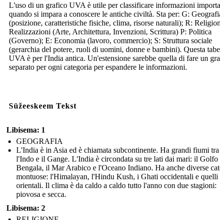
L'uso di un grafico UVA è utile per classificare informazioni importa
quando si impara a conoscere le antiche civiltà. Sta per: G: Geografi
(posizione, caratteristiche fisiche, clima, risorse naturali); R: Religio
Realizzazioni (Arte, Architettura, Invenzioni, Scrittura) P: Politica
(Governo); E: Economia (lavoro, commercio); S: Struttura sociale
(gerarchia del potere, ruoli di uomini, donne e bambini). Questa tabe
UVA è per l'India antica. Un'estensione sarebbe quella di fare un gra
separato per ogni categoria per espandere le informazioni.
Süžeeskeem Tekst
Libisema: 1
GEOGRAFIA
L'India è in Asia ed è chiamata subcontinente. Ha grandi fiumi tra
l'Indo e il Gange. L'India è circondata su tre lati dai mari: il Golfo
Bengala, il Mar Arabico e l'Oceano Indiano. Ha anche diverse ca
montuose: l'Himalayan, l'Hindu Kush, i Ghati occidentali e quelli
orientali. Il clima è da caldo a caldo tutto l'anno con due stagioni:
piovosa e secca.
Libisema: 2
RELIGIONE