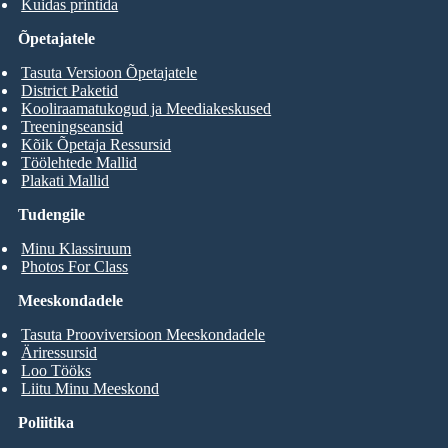
Kuidas printida
Õpetajatele
Tasuta Versioon Õpetajatele
District Paketid
Kooliraamatukogud ja Meediakeskused
Treeningseansid
Kõik Õpetaja Ressursid
Töölehtede Mallid
Plakati Mallid
Tudengile
Minu Klassiruum
Photos For Class
Meeskondadele
Tasuta Prooviversioon Meeskondadele
Äriressursid
Loo Tööks
Liitu Minu Meeskond
Poliitika