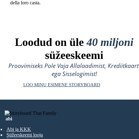
della loro casta.
Loodud on üle
40 miljoni
süžeeskeemi
Proovimiseks Pole Vaja Allalaadimist, Krediitkaart
ega Sisselogimist!
LOO MINU ESIMENE STORYBOARD
abi
Abi ja KKK
Süžeeskeemi looja