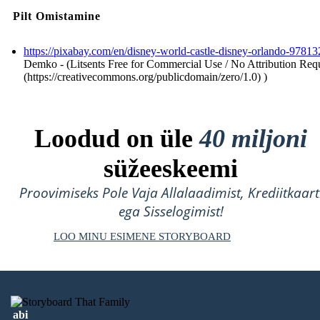
Pilt Omistamine
https://pixabay.com/en/disney-world-castle-disney-orlando-97813
Demko - (Litsents Free for Commercial Use / No Attribution Req
(https://creativecommons.org/publicdomain/zero/1.0) )
Loodud on üle
40 miljoni
süžeeskeemi
Proovimiseks Pole Vaja Allalaadimist, Krediitkaart
ega Sisselogimist!
LOO MINU ESIMENE STORYBOARD
abi