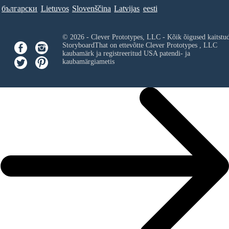
български
Lietuvos
Slovenščina
Latvijas
eesti
© 2026 - Clever Prototypes, LLC - Kõik õigused kaitstu
StoryboardThat on ettevõtte
Clever Prototypes , LLC
kaubamärk ja registreeritud USA patendi- ja
kaubamärgiametis