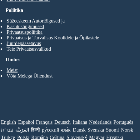
Poliitika
Süžeeskeem Autoriõigused ja
Kasutustingimused
Privaatsuspoliitika
Privaatsus ja Turvalisus Koolidele ja Õpilastele
Juurdepääsetavus
Teie Privaatsusvalikud
Umbes
Meist
Võta Meiega Ühendust
English
Español
Français
Deutsch
Italiana
Nederlands
Português
עברית
العَرَبِيَّة
हिन्दी
ру́сский язы́к
Dansk
Svenska
Suomi
Norsk
Türkçe
Polski
Româna
Ceština
Slovenský
Magyar
Hrvatski