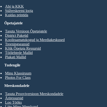
Abi ja KKK
Süžeeskeemi looja
Kuidas printida
Õpetajatele
Tasuta Versioon Õpetajatele
District Paketid
Kooliraamatukogud ja Meediakeskused
Treeningseansid
Kõik Õpetaja Ressursid
Töölehtede Mallid
Plakati Mallid
Tudengile
Minu Klassiruum
Photos For Class
Meeskondadele
Tasuta Prooviversioon Meeskondadele
Äriressursid
Loo Tööks
Liitu Minu Meeskond