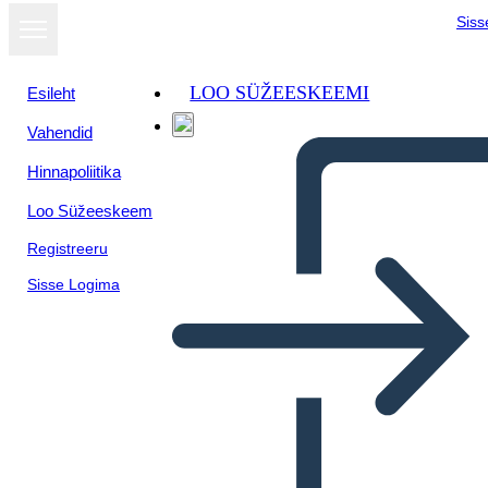
Siss
LOO SÜŽEESKEEMI
Esileht
Vahendid
Hinnapoliitika
Loo Süžeeskeem
Registreeru
Sisse Logima
California: Profilo Statale