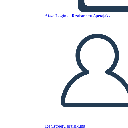
Sisse Logima
Registreeru õpetajaks
Kopeerige see süžeeskeemid
LUUA STORYBOARD
ESITA SLAIDIESITLUST
LOE MULLE
Registreeru eraisikuna