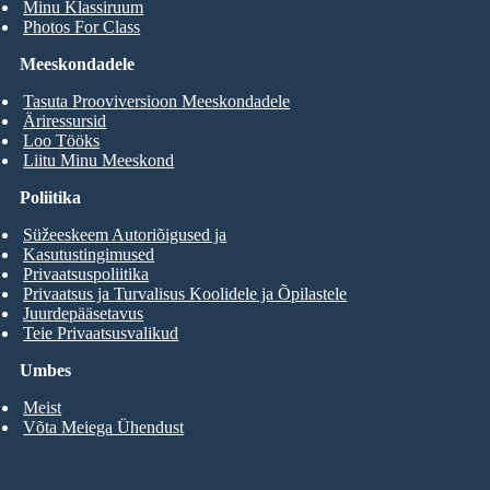
Minu Klassiruum
Photos For Class
Meeskondadele
Tasuta Prooviversioon Meeskondadele
Äriressursid
Loo Tööks
Liitu Minu Meeskond
Poliitika
Süžeeskeem Autoriõigused ja
Kasutustingimused
Privaatsuspoliitika
Privaatsus ja Turvalisus Koolidele ja Õpilastele
Juurdepääsetavus
Teie Privaatsusvalikud
Umbes
Meist
Võta Meiega Ühendust