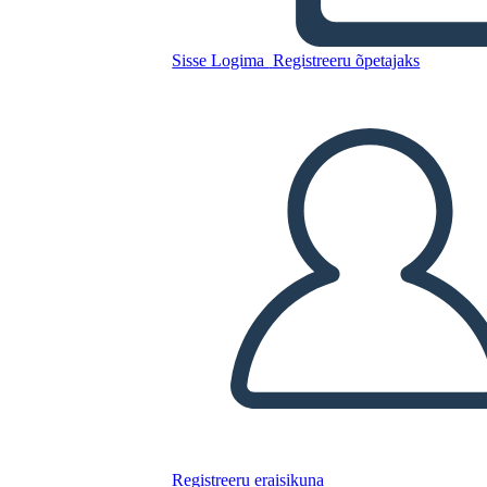
Esempio di Commercio di
Pellicce in Canada
Sisse Logima
Registreeru õpetajaks
Kopeerige see süžeeskeemid
LUUA STORYBOARD
ESITA SLAIDIESITLUST
LOE MULLE
Registreeru eraisikuna