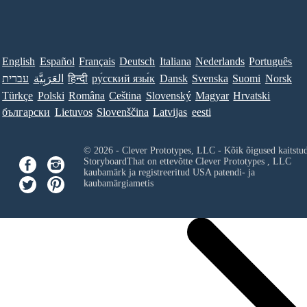
English
Español
Français
Deutsch
Italiana
Nederlands
Português
עברית
العَرَبِيَّة
हिन्दी
ру́сский язы́к
Dansk
Svenska
Suomi
Norsk
Türkçe
Polski
Româna
Ceština
Slovenský
Magyar
Hrvatski
български
Lietuvos
Slovenščina
Latvijas
eesti
© 2026 - Clever Prototypes, LLC - Kõik õigused kaitstu
StoryboardThat on ettevõtte
Clever Prototypes , LLC
kaubamärk ja registreeritud USA patendi- ja
kaubamärgiametis