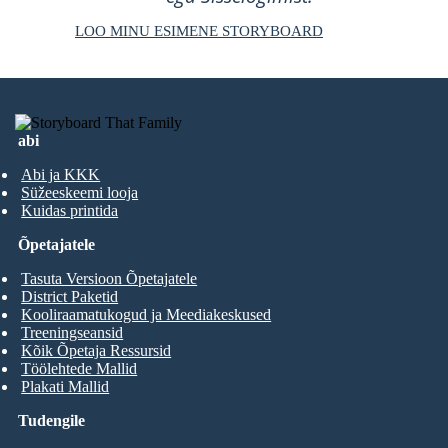
LOO MINU ESIMENE STORYBOARD
abi
Abi ja KKK
Süžeeskeemi looja
Kuidas printida
Õpetajatele
Tasuta Versioon Õpetajatele
District Paketid
Kooliraamatukogud ja Meediakeskused
Treeningseansid
Kõik Õpetaja Ressursid
Töölehtede Mallid
Plakati Mallid
Tudengile