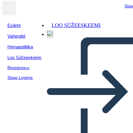
Siss
LOO SÜŽEESKEEMI
Esileht
Vahendid
Hinnapoliitika
Loo Süžeeskeem
Registreeru
Sisse Logima