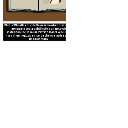
Isabel è dare
n
Buon senso
quan
sostenuto che era "buon senso" 
nazione libera e indipendente.
Isabel che era "buon senso" c
libera dai vincoli 
Phillis Wheatley fu ridotto in schiavitù e divenne un
acclamato poeta pubblicato e un notevole
sostenitore della causa Patriot. Isabel vede il suo
libro in un negozio e ricorda che sua madre glielo
ha raccontato.
ALLUSIONI 
George Washington è menz
GEORGE WASHINGTON
generale dell'esercito con
citato ovunque. Si fa pe
evento reale di un complott
per assass
DICHIARAZIONE D
"Ritenia