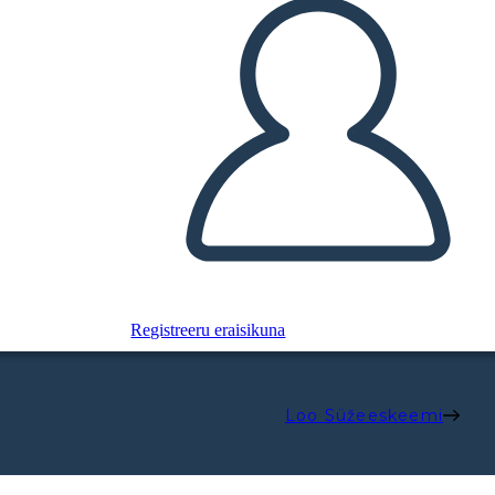
Registreeru eraisikuna
Loo Süžeeskeemi