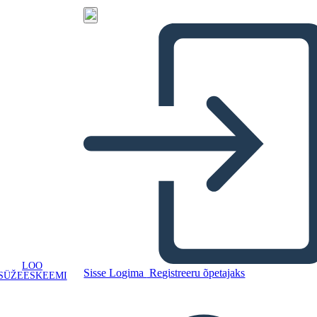
LOO
Sisse Logima
Registreeru õpetajaks
SÜŽEESKEEMI