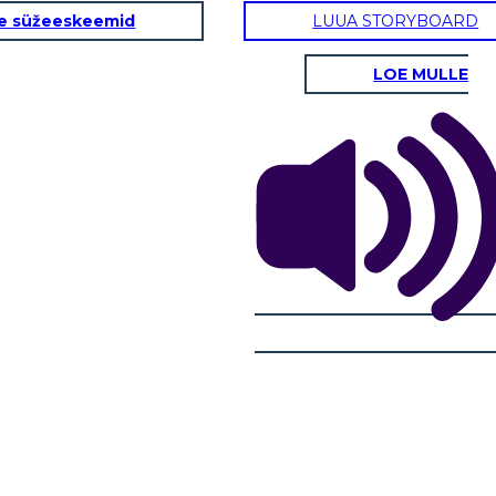
e süžeeskeemid
LUUA STORYBOARD
LOE MULLE
 DI YANKEE