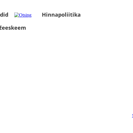
did
Hinnapoliitika
üžeeskeem