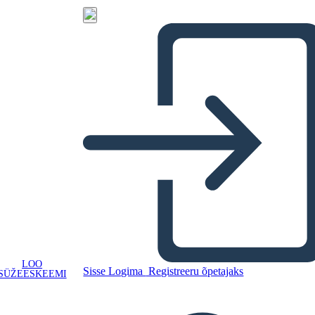
LOO
Sisse Logima
Registreeru õpetajaks
SÜŽEESKEEMI