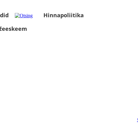
did
Hinnapoliitika
üžeeskeem