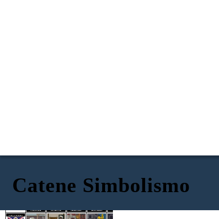
Catene Simbolismo
IL MARCHIO DI ISABEL
LA BAMBOLA DI RUTH
CAPPELLO DI CURZON
STATUA DI RE GEORGE
SEMI DI MOMMA
SIMBOLISMO NELLE
CATENE