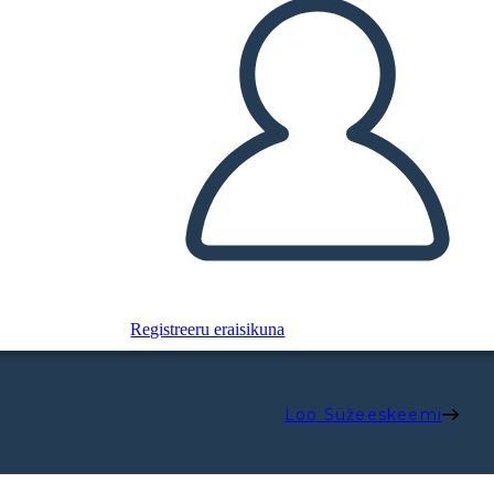
Registreeru eraisikuna
Loo Süžeeskeemi