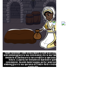
Isabel nasconde i semi di sua madre e li porta ai Locktons. I
semi simboleggiano la sua connessione con la sua famiglia, il
SIMBOLISM
desiderio di continuare la loro eredità e la speranza per il
futuro. Li pianta nel tentativo di mantenere quella
connessione. Quando Isabel scappa, porta i semi con sé, a
simboleggiare la sua speranza di trovare Ruth e iniziare una
nuova vita.