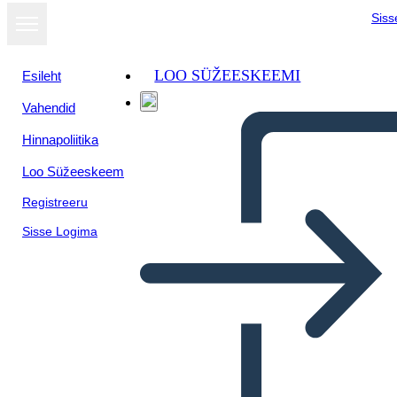
Siss
LOO SÜŽEESKEEMI
Esileht
Vahendid
Hinnapoliitika
Loo Süžeeskeem
Registreeru
Sisse Logima
Citazione o Scena Preferita
del Rifugiato