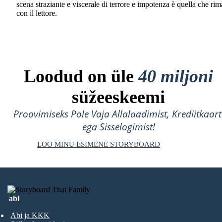
scena straziante e viscerale di terrore e impotenza è quella che ri
con il lettore.
Loodud on üle
40 miljoni
süžeeskeemi
Proovimiseks Pole Vaja Allalaadimist, Krediitkaart
ega Sisselogimist!
LOO MINU ESIMENE STORYBOARD
abi
Abi ja KKK