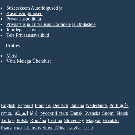
Süžeeskeem Autoriõigused ja
Kasutustingimused
Privaatsuspoliitika
Privaatsus ja Turvalisus Koolidele ja Õpilastele
Juurdepääsetavus
Teie Privaatsusvalikud
Umbes
Meist
Võta Meiega Ühendust
English
Español
Français
Deutsch
Italiana
Nederlands
Português
עברית
العَرَبِيَّة
हिन्दी
ру́сский язы́к
Dansk
Svenska
Suomi
Norsk
Türkçe
Polski
Româna
Ceština
Slovenský
Magyar
Hrvatski
български
Lietuvos
Slovenščina
Latvijas
eesti