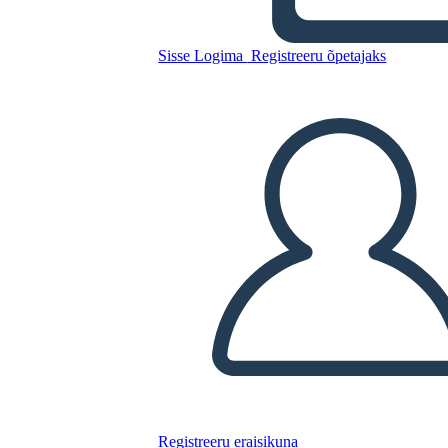
Sisse Logima
Registreeru õpetajaks
Kopeerige see süžeeskeemid
LUUA STORYBOARD
ESITA SLAIDIESITLUST
LOE MULLE
Registreeru eraisikuna