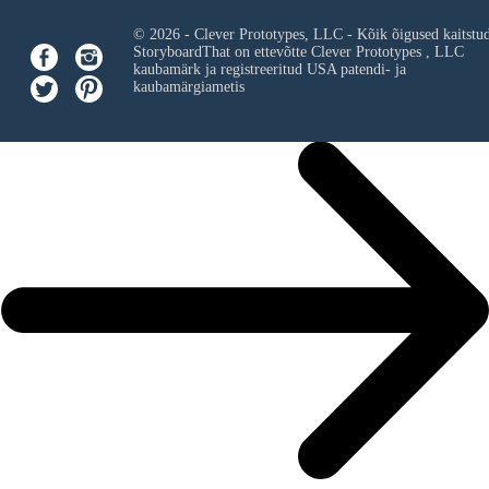
© 2026 - Clever Prototypes, LLC - Kõik õigused kaitstu
StoryboardThat on ettevõtte
Clever Prototypes , LLC
kaubamärk ja registreeritud USA patendi- ja
kaubamärgiametis