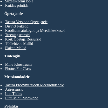
Süžeeskeemi looja
Kuidas printida
Õpetajatele
Tasuta Versioon Õpetajatele
District Paketid
Kooliraamatukogud ja Meediakeskused
Treeningseansid
Kõik Õpetaja Ressursid
Töölehtede Mallid
Plakati Mallid
Tudengile
Minu Klassiruum
Photos For Class
Meeskondadele
Tasuta Prooviversioon Meeskondadele
Äriressursid
Loo Tööks
Liitu Minu Meeskond
Poliitika