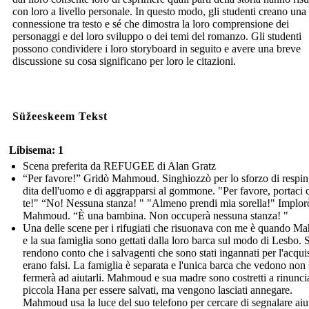
con loro a livello personale. In questo modo, gli studenti creano una
connessione tra testo e sé che dimostra la loro comprensione dei
personaggi e del loro sviluppo o dei temi del romanzo. Gli studenti
possono condividere i loro storyboard in seguito e avere una breve
discussione su cosa significano per loro le citazioni.
Süžeeskeem Tekst
Libisema: 1
Scena preferita da REFUGEE di Alan Gratz
“Per favore!” Gridò Mahmoud. Singhiozzò per lo sforzo di respin
dita dell'uomo e di aggrapparsi al gommone. "Per favore, portaci 
te!" “No! Nessuna stanza! " "Almeno prendi mia sorella!" Implor
Mahmoud. “È una bambina. Non occuperà nessuna stanza! "
Una delle scene per i rifugiati che risuonava con me è quando 
e la sua famiglia sono gettati dalla loro barca sul modo di Lesbo. S
rendono conto che i salvagenti che sono stati ingannati per l'acqui
erano falsi. La famiglia è separata e l'unica barca che vedono non 
fermerà ad aiutarli. Mahmoud e sua madre sono costretti a rinuncia
piccola Hana per essere salvati, ma vengono lasciati annegare.
Mahmoud usa la luce del suo telefono per cercare di segnalare aiu