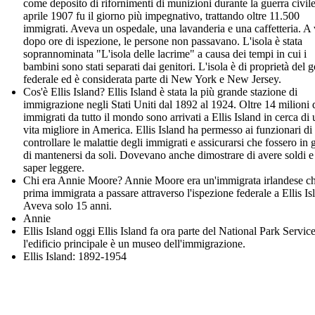
come deposito di rifornimenti di munizioni durante la guerra civile
aprile 1907 fu il giorno più impegnativo, trattando oltre 11.500
immigrati. Aveva un ospedale, una lavanderia e una caffetteria. A 
dopo ore di ispezione, le persone non passavano. L'isola è stata
soprannominata "L'isola delle lacrime" a causa dei tempi in cui i
bambini sono stati separati dai genitori. L'isola è di proprietà del 
federale ed è considerata parte di New York e New Jersey.
Cos'è Ellis Island? Ellis Island è stata la più grande stazione di
immigrazione negli Stati Uniti dal 1892 al 1924. Oltre 14 milioni 
immigrati da tutto il mondo sono arrivati a Ellis Island in cerca di
vita migliore in America. Ellis Island ha permesso ai funzionari di
controllare le malattie degli immigrati e assicurarsi che fossero in 
di mantenersi da soli. Dovevano anche dimostrare di avere soldi e
saper leggere.
Chi era Annie Moore? Annie Moore era un'immigrata irlandese ch
prima immigrata a passare attraverso l'ispezione federale a Ellis Is
Aveva solo 15 anni.
Annie
Ellis Island oggi Ellis Island fa ora parte del National Park Service
l'edificio principale è un museo dell'immigrazione.
Ellis Island: 1892-1954