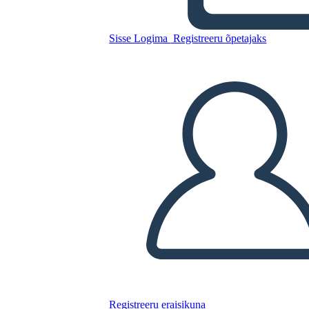
Kopeerige see süžeeskeemid
Sisse Logima
Registreeru õpetajaks
LUUA STORYBOARD
ESITA SLAIDIESITLUST
LOE MULLE
Registreeru eraisikuna