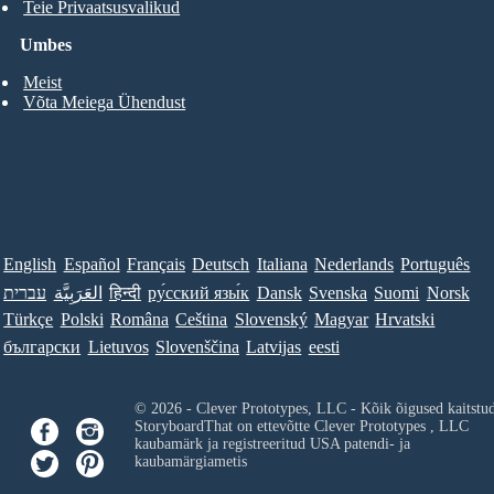
Teie Privaatsusvalikud
Umbes
Meist
Võta Meiega Ühendust
English
Español
Français
Deutsch
Italiana
Nederlands
Português
עברית
العَرَبِيَّة
हिन्दी
ру́сский язы́к
Dansk
Svenska
Suomi
Norsk
Türkçe
Polski
Româna
Ceština
Slovenský
Magyar
Hrvatski
български
Lietuvos
Slovenščina
Latvijas
eesti
© 2026 - Clever Prototypes, LLC - Kõik õigused kaitstu
StoryboardThat on ettevõtte
Clever Prototypes , LLC
kaubamärk ja registreeritud USA patendi- ja
kaubamärgiametis