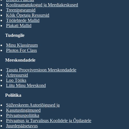
Kooliraamatukogud ja Meediakeskused
Treeningseansid
Kõik Õpetaja Ressursid
Töölehtede Mallid
Plakati Mallid
Tudengile
Minu Klassiruum
Photos For Class
Meeskondadele
Tasuta Prooviversioon Meeskondadele
Äriressursid
Loo Tööks
Liitu Minu Meeskond
Poliitika
Süžeeskeem Autoriõigused ja
Kasutustingimused
Privaatsuspoliitika
Privaatsus ja Turvalisus Koolidele ja Õpilastele
Juurdepääsetavus