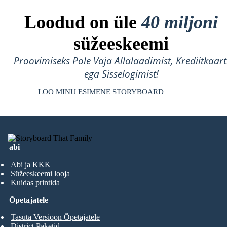
Loodud on üle
40 miljoni
süžeeskeemi
Proovimiseks Pole Vaja Allalaadimist, Krediitkaart
ega Sisselogimist!
LOO MINU ESIMENE STORYBOARD
abi
Abi ja KKK
Süžeeskeemi looja
Kuidas printida
Õpetajatele
Tasuta Versioon Õpetajatele
District Paketid