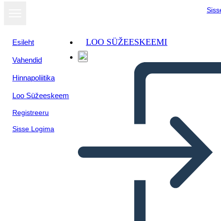
Siss
LOO SÜŽEESKEEMI
Esileht
Vahendid
Hinnapoliitika
Loo Süžeeskeem
Registreeru
Sisse Logima
Cos'è Ellis Island?