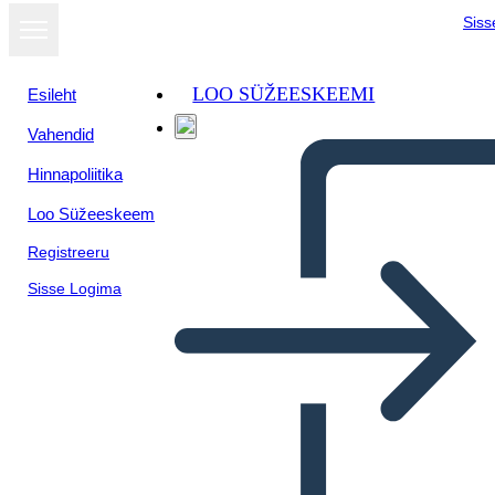
Siss
LOO SÜŽEESKEEMI
Esileht
Vahendid
Hinnapoliitika
Loo Süžeeskeem
Registreeru
Sisse Logima