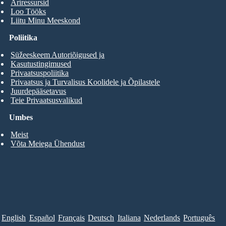
Äriressursid
Loo Tööks
Liitu Minu Meeskond
Poliitika
Süžeeskeem Autoriõigused ja
Kasutustingimused
Privaatsuspoliitika
Privaatsus ja Turvalisus Koolidele ja Õpilastele
Juurdepääsetavus
Teie Privaatsusvalikud
Umbes
Meist
Võta Meiega Ühendust
English
Español
Français
Deutsch
Italiana
Nederlands
Português