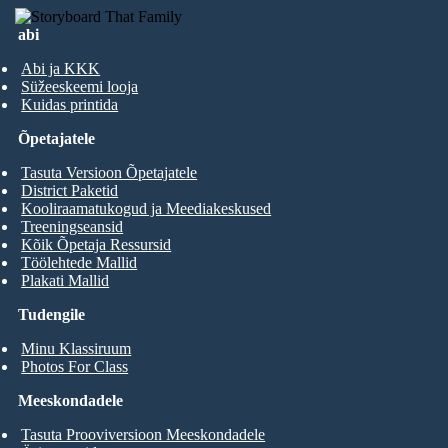
abi
Abi ja KKK
Süžeeskeemi looja
Kuidas printida
Õpetajatele
Tasuta Versioon Õpetajatele
District Paketid
Kooliraamatukogud ja Meediakeskused
Treeningseansid
Kõik Õpetaja Ressursid
Töölehtede Mallid
Plakati Mallid
Tudengile
Minu Klassiruum
Photos For Class
Meeskondadele
Tasuta Prooviversioon Meeskondadele