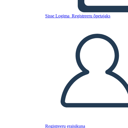
Cronologia Covid 19
Sisse Logima
Registreeru õpetajaks
Kopeerige see süžeeskeemid
LUUA STORYBOARD
ESITA SLAIDIESITLUST
LOE MULLE
Registreeru eraisikuna