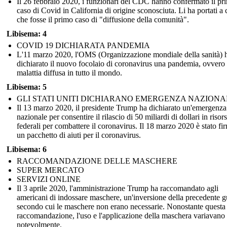
Il 26 febbraio 2020, i funzionari del CDC hanno confermato il pr
caso di Covid in California di origine sconosciuta. Li ha portati a 
che fosse il primo caso di "diffusione della comunità".
Libisema: 4
COVID 19 DICHIARATA PANDEMIA
L'11 marzo 2020, l'OMS (Organizzazione mondiale della sanità) 
dichiarato il nuovo focolaio di coronavirus una pandemia, ovvero
malattia diffusa in tutto il mondo.
Libisema: 5
GLI STATI UNITI DICHIARANO EMERGENZA NAZIONA
Il 13 marzo 2020, il presidente Trump ha dichiarato un'emergenza
nazionale per consentire il rilascio di 50 miliardi di dollari in risor
federali per combattere il coronavirus. Il 18 marzo 2020 è stato fi
un pacchetto di aiuti per il coronavirus.
Libisema: 6
RACCOMANDAZIONE DELLE MASCHERE
SUPER MERCATO
SERVIZI ONLINE
Il 3 aprile 2020, l'amministrazione Trump ha raccomandato agli
americani di indossare maschere, un'inversione della precedente g
secondo cui le maschere non erano necessarie. Nonostante questa
raccomandazione, l'uso e l'applicazione della maschera variavano
notevolmente.