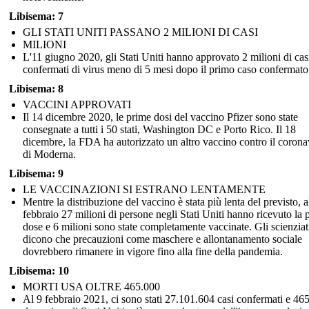
Libisema: 7
GLI STATI UNITI PASSANO 2 MILIONI DI CASI
MILIONI
L'11 giugno 2020, gli Stati Uniti hanno approvato 2 milioni di cas
confermati di virus meno di 5 mesi dopo il primo caso confermato
Libisema: 8
VACCINI APPROVATI
Il 14 dicembre 2020, le prime dosi del vaccino Pfizer sono state
consegnate a tutti i 50 stati, Washington DC e Porto Rico. Il 18
dicembre, la FDA ha autorizzato un altro vaccino contro il corona
di Moderna.
Libisema: 9
LE VACCINAZIONI SI ESTRANO LENTAMENTE
Mentre la distribuzione del vaccino è stata più lenta del previsto, a
febbraio 27 milioni di persone negli Stati Uniti hanno ricevuto la 
dose e 6 milioni sono state completamente vaccinate. Gli scienziat
dicono che precauzioni come maschere e allontanamento sociale
dovrebbero rimanere in vigore fino alla fine della pandemia.
Libisema: 10
MORTI USA OLTRE 465.000
Al 9 febbraio 2021, ci sono stati 27.101.604 casi confermati e 46