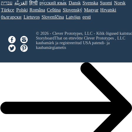
עברית
العَرَبِيَّة
हिन्दी
ру́сский язы́к
Dansk
Svenska
Suomi
Norsk
Türkçe
Polski
Româna
Ceština
Slovenský
Magyar
Hrvatski
български
Lietuvos
Slovenščina
Latvijas
eesti
© 2026 - Clever Prototypes, LLC - Kõik õigused kaitstu
StoryboardThat on ettevõtte
Clever Prototypes , LLC
kaubamärk ja registreeritud USA patendi- ja
kaubamärgiametis