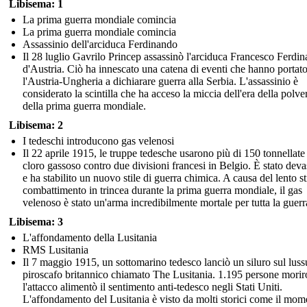
Libisema: 1
La prima guerra mondiale comincia
La prima guerra mondiale comincia
Assassinio dell'arciduca Ferdinando
Il 28 luglio Gavrilo Princep assassinò l'arciduca Francesco Ferdi
d'Austria. Ciò ha innescato una catena di eventi che hanno portat
l'Austria-Ungheria a dichiarare guerra alla Serbia. L'assassinio è
considerato la scintilla che ha acceso la miccia dell'era della polve
della prima guerra mondiale.
Libisema: 2
I tedeschi introducono gas velenosi
Il 22 aprile 1915, le truppe tedesche usarono più di 150 tonnellate
cloro gassoso contro due divisioni francesi in Belgio. È stato deva
e ha stabilito un nuovo stile di guerra chimica. A causa del lento st
combattimento in trincea durante la prima guerra mondiale, il gas
velenoso è stato un'arma incredibilmente mortale per tutta la guerr
Libisema: 3
L'affondamento della Lusitania
RMS Lusitania
Il 7 maggio 1915, un sottomarino tedesco lanciò un siluro sul lus
piroscafo britannico chiamato The Lusitania. 1.195 persone morir
l'attacco alimentò il sentimento anti-tedesco negli Stati Uniti.
L'affondamento del Lusitania è visto da molti storici come il mom