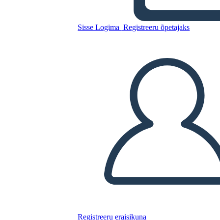
Guerra Mondiale
Sisse Logima
Registreeru õpetajaks
Kopeerige see süžeeskeemid
LUUA STORYBOARD
ESITA SLAIDIESITLUST
LOE MULLE
Registreeru eraisikuna