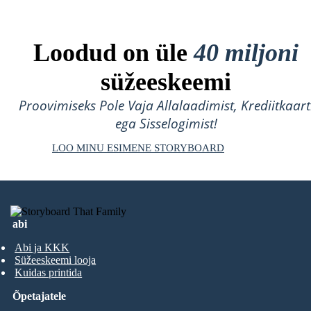
Loodud on üle
40 miljoni
süžeeskeemi
Proovimiseks Pole Vaja Allalaadimist, Krediitkaart
ega Sisselogimist!
LOO MINU ESIMENE STORYBOARD
abi
Abi ja KKK
Süžeeskeemi looja
Kuidas printida
Õpetajatele