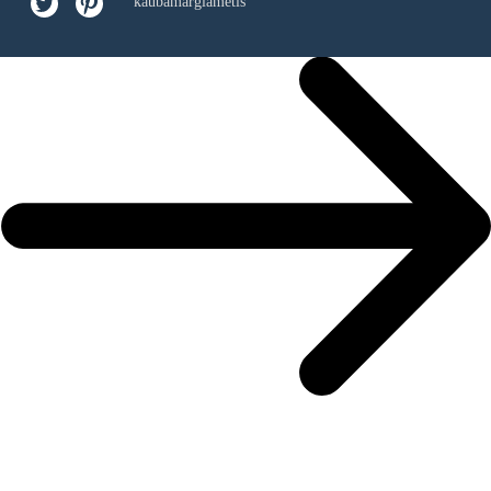
kaubamärgiametis