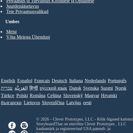
Privaatsus ja Turvalisus Koolidele ja Õpilastele
Juurdepääsetavus
Teie Privaatsusvalikud
Umbes
Meist
Võta Meiega Ühendust
English
Español
Français
Deutsch
Italiana
Nederlands
Português
עברית
العَرَبِيَّة
हिन्दी
ру́сский язы́к
Dansk
Svenska
Suomi
Norsk
Türkçe
Polski
Româna
Ceština
Slovenský
Magyar
Hrvatski
български
Lietuvos
Slovenščina
Latvijas
eesti
© 2026 - Clever Prototypes, LLC - Kõik õigused kaitstu
StoryboardThat on ettevõtte
Clever Prototypes , LLC
kaubamärk ja registreeritud USA patendi- ja