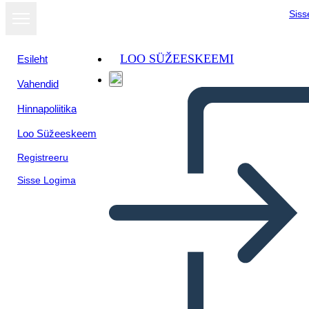
Siss
LOO SÜŽEESKEEMI
Esileht
Vahendid
Hinnapoliitika
Loo Süžeeskeem
Registreeru
Sisse Logima
Cronologia Della Prima