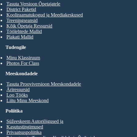
Tasuta Versioon Õpetajatele
District Paketid
Kooliraamatukogud ja Meediakeskused
Treeningseansid
Kõik Õpetaja Ressursid
Töölehtede Mallid
Plakati Mallid
Tudengile
Minu Klassiruum
Photos For Class
Meeskondadele
Tasuta Prooviversioon Meeskondadele
Äriressursid
Loo Tööks
Liitu Minu Meeskond
Poliitika
Süžeeskeem Autoriõigused ja
Kasutustingimused
Privaatsuspoliitika