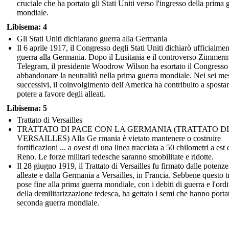
cruciale che ha portato gli Stati Uniti verso l'ingresso della prima 
mondiale.
Libisema: 4
Gli Stati Uniti dichiarano guerra alla Germania
Il 6 aprile 1917, il Congresso degli Stati Uniti dichiarò ufficialmen
guerra alla Germania. Dopo il Lusitania e il controverso Zimmer
Telegram, il presidente Woodrow Wilson ha esortato il Congresso
abbandonare la neutralità nella prima guerra mondiale. Nei sei me
successivi, il coinvolgimento dell'America ha contribuito a spostar
potere a favore degli alleati.
Libisema: 5
Trattato di Versailles
TRATTATO DI PACE CON LA GERMANIA (TRATTATO DI
VERSAILLES) Alla Ge rmania è vietato mantenere o costruire
fortificazioni ... a ovest di una linea tracciata a 50 chilometri a est 
Reno. Le forze militari tedesche saranno smobilitate e ridotte.
Il 28 giugno 1919, il Trattato di Versailles fu firmato dalle potenze
alleate e dalla Germania a Versailles, in Francia. Sebbene questo tr
pose fine alla prima guerra mondiale, con i debiti di guerra e l'ord
della demilitarizzazione tedesca, ha gettato i semi che hanno portat
seconda guerra mondiale.