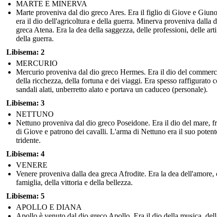
MARTE E MINERVA
Marte proveniva dal dio greco Ares. Era il figlio di Giove e Giun
era il dio dell'agricoltura e della guerra. Minerva proveniva dalla 
greca Atena. Era la dea della saggezza, delle professioni, delle arti
della guerra.
Libisema: 2
MERCURIO
Mercurio proveniva dal dio greco Hermes. Era il dio del commerc
della ricchezza, della fortuna e dei viaggi. Era spesso raffigurato 
sandali alati, unberretto alato e portava un caduceo (personale).
Libisema: 3
NETTUNO
Nettuno proveniva dal dio greco Poseidone. Era il dio del mare, fr
di Giove e patrono dei cavalli. L'arma di Nettuno era il suo potent
tridente.
Libisema: 4
VENERE
Venere proveniva dalla dea greca Afrodite. Era la dea dell'amore, 
famiglia, della vittoria e della bellezza.
Libisema: 5
APOLLO E DIANA
Apollo è venuto dal dio greco Apollo. Era il dio della musica, dell