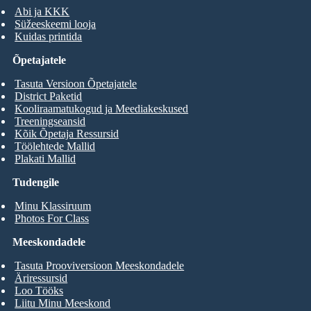
Abi ja KKK
Süžeeskeemi looja
Kuidas printida
Õpetajatele
Tasuta Versioon Õpetajatele
District Paketid
Kooliraamatukogud ja Meediakeskused
Treeningseansid
Kõik Õpetaja Ressursid
Töölehtede Mallid
Plakati Mallid
Tudengile
Minu Klassiruum
Photos For Class
Meeskondadele
Tasuta Prooviversioon Meeskondadele
Äriressursid
Loo Tööks
Liitu Minu Meeskond