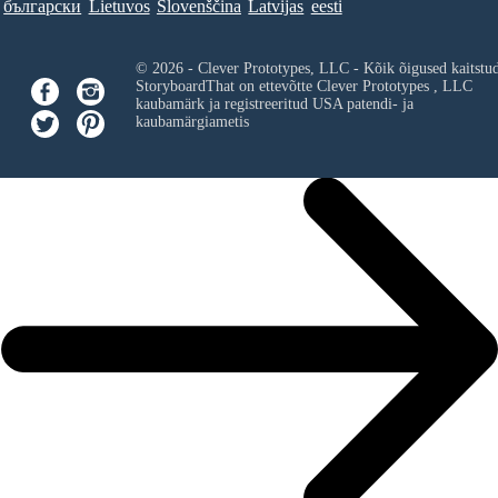
български
Lietuvos
Slovenščina
Latvijas
eesti
© 2026 - Clever Prototypes, LLC - Kõik õigused kaitstu
StoryboardThat on ettevõtte
Clever Prototypes , LLC
kaubamärk ja registreeritud USA patendi- ja
kaubamärgiametis