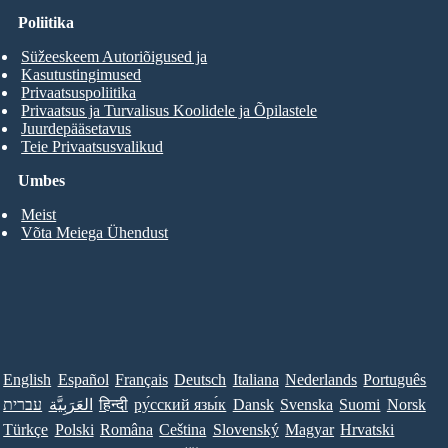
Poliitika
Süžeeskeem Autoriõigused ja
Kasutustingimused
Privaatsuspoliitika
Privaatsus ja Turvalisus Koolidele ja Õpilastele
Juurdepääsetavus
Teie Privaatsusvalikud
Umbes
Meist
Võta Meiega Ühendust
English
Español
Français
Deutsch
Italiana
Nederlands
Português
עברית
العَرَبِيَّة
हिन्दी
ру́сский язы́к
Dansk
Svenska
Suomi
Norsk
Türkçe
Polski
Româna
Ceština
Slovenský
Magyar
Hrvatski