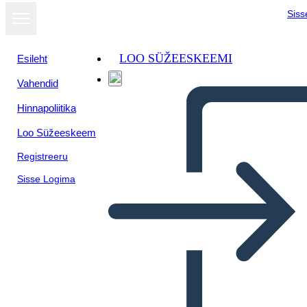
Siss
LOO SÜŽEESKEEMI
Esileht
Vahendid
Hinnapoliitika
Loo Süžeeskeem
Registreeru
Sisse Logima
Dei Dell'antica Roma