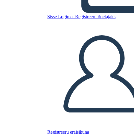
Sisse Logima
Registreeru õpetajaks
Kopeerige see süžeeskeemid
LUUA STORYBOARD
ESITA SLAIDIESITLUST
LOE MULLE
Registreeru eraisikuna