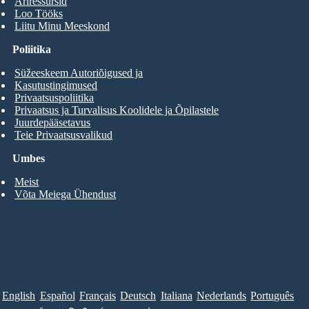
Äriressursid
Loo Tööks
Liitu Minu Meeskond
Poliitika
Süžeeskeem Autoriõigused ja
Kasutustingimused
Privaatsuspoliitika
Privaatsus ja Turvalisus Koolidele ja Õpilastele
Juurdepääsetavus
Teie Privaatsusvalikud
Umbes
Meist
Võta Meiega Ühendust
English
Español
Français
Deutsch
Italiana
Nederlands
Português