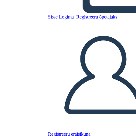
Kopeerige see süžeeskeemid
Sisse Logima
Registreeru õpetajaks
LUUA STORYBOARD
ESITA SLAIDIESITLUST
LOE MULLE
Registreeru eraisikuna