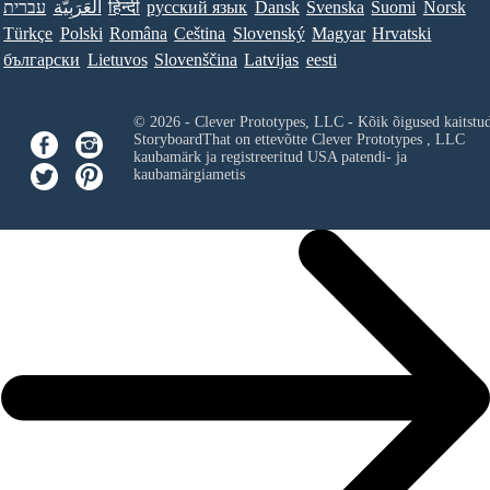
עברית
العَرَبِيَّة
हिन्दी
ру́сский язы́к
Dansk
Svenska
Suomi
Norsk
Türkçe
Polski
Româna
Ceština
Slovenský
Magyar
Hrvatski
български
Lietuvos
Slovenščina
Latvijas
eesti
© 2026 - Clever Prototypes, LLC - Kõik õigused kaitstu
StoryboardThat on ettevõtte
Clever Prototypes , LLC
kaubamärk ja registreeritud USA patendi- ja
kaubamärgiametis