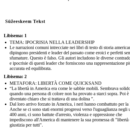
Süžeeskeem Tekst
Libisema: 1
TEMA: IPOCRISIA NELLA LEADERSHIP
Le narrazioni comuni intrecciate nei libri di testo di storia america
dipingono presidenti e leader del passato come eroici e perfetti se
sfumature. Questo è falso. Gli autori includono le diverse contrad
e ipocrisie di questi leader che forniscono una rappresentazione pi
accurata ed equilibrata.
Libisema: 2
METAFORA: LIBERTÀ COME QUICKSAND
“La libertà in America era come le sabbie mobili. Sembrava solido
quando una persona di colore non ha provato a starci sopra. Poi è
diventato chiaro che si trattava di una dolina ".
Dal loro arrivo forzato in America, i neri hanno combattuto per la l
Anche se ci sono stati enormi progressi verso l'uguaglianza negli 
400 anni, ci sono battute d'arresto, violenza e oppressione che
impediscono all'America di mantenere la sua promessa di "libertà 
giustizia per tutti".