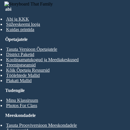
abi
Abi ja KKK
Süžeeskeemi looja
Kuidas printida
Õpetajatele
Tasuta Versioon Õpetajatele
District Paketid
Kooliraamatukogud ja Meediakeskused
Treeningseansid
Kõik Õpetaja Ressursid
Töölehtede Mallid
Plakati Mallid
Tudengile
Minu Klassiruum
Photos For Class
Meeskondadele
Tasuta Prooviversioon Meeskondadele