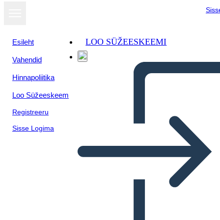
Siss
LOO SÜŽEESKEEMI
Esileht
Vahendid
Hinnapoliitika
Loo Süžeeskeem
Registreeru
Sisse Logima
Elementi Letterari Timbrati