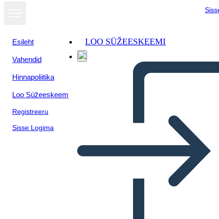
Siss
LOO SÜŽEESKEEMI
Esileht
Vahendid
Hinnapoliitika
Loo Süžeeskeem
Registreeru
Sisse Logima
Elia di Buxton Plot