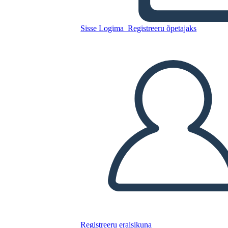
Sisse Logima
Registreeru õpetajaks
Kopeerige see süžeeskeemid
LUUA STORYBOARD
ESITA SLAIDIESITLUST
LOE MULLE
Registreeru eraisikuna