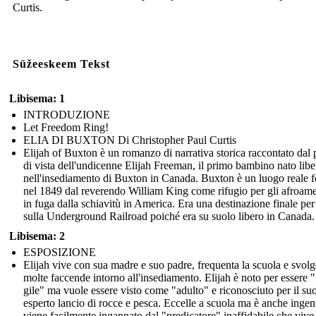
Curtis.
Süžeeskeem Tekst
Libisema: 1
INTRODUZIONE
Let Freedom Ring!
ELIA DI BUXTON Di Christopher Paul Curtis
Elijah of Buxton è un romanzo di narrativa storica raccontato dal
di vista dell'undicenne Elijah Freeman, il primo bambino nato libe
nell'insediamento di Buxton in Canada. Buxton è un luogo reale 
nel 1849 dal reverendo William King come rifugio per gli afroame
in fuga dalla schiavitù in America. Era una destinazione finale per
sulla Underground Railroad poiché era su suolo libero in Canada.
Libisema: 2
ESPOSIZIONE
Elijah vive con sua madre e suo padre, frequenta la scuola e svolg
molte faccende intorno all'insediamento. Elijah è noto per essere "
gile" ma vuole essere visto come "adulto" e riconosciuto per il su
esperto lancio di rocce e pesca. Eccelle a scuola ma è anche inge
viene facilmente ingannato dal "predicatore" inaffidabile che vive