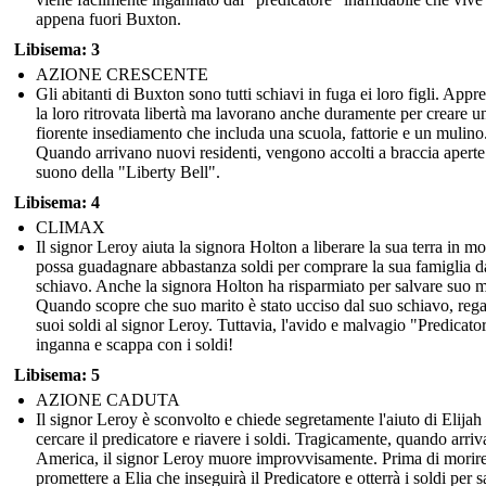
appena fuori Buxton.
Libisema: 3
AZIONE CRESCENTE
Gli abitanti di Buxton sono tutti schiavi in fuga ei loro figli. App
la loro ritrovata libertà ma lavorano anche duramente per creare u
fiorente insediamento che includa una scuola, fattorie e un mulino
Quando arrivano nuovi residenti, vengono accolti a braccia aperte 
suono della "Liberty Bell".
Libisema: 4
CLIMAX
Il signor Leroy aiuta la signora Holton a liberare la sua terra in m
possa guadagnare abbastanza soldi per comprare la sua famiglia da
schiavo. Anche la signora Holton ha risparmiato per salvare suo m
Quando scopre che suo marito è stato ucciso dal suo schiavo, rega
suoi soldi al signor Leroy. Tuttavia, l'avido e malvagio "Predicator
inganna e scappa con i soldi!
Libisema: 5
AZIONE CADUTA
Il signor Leroy è sconvolto e chiede segretamente l'aiuto di Elijah
cercare il predicatore e riavere i soldi. Tragicamente, quando arriv
America, il signor Leroy muore improvvisamente. Prima di morire
promettere a Elia che inseguirà il Predicatore e otterrà i soldi per s