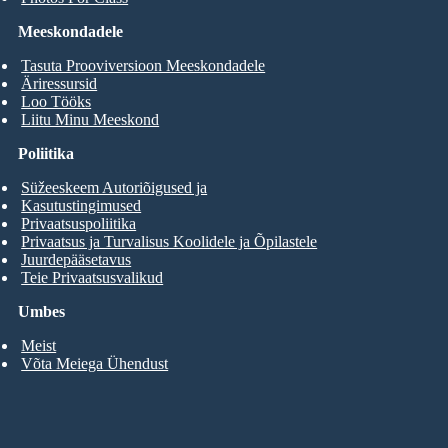
Meeskondadele
Tasuta Prooviversioon Meeskondadele
Äriressursid
Loo Tööks
Liitu Minu Meeskond
Poliitika
Süžeeskeem Autoriõigused ja
Kasutustingimused
Privaatsuspoliitika
Privaatsus ja Turvalisus Koolidele ja Õpilastele
Juurdepääsetavus
Teie Privaatsusvalikud
Umbes
Meist
Võta Meiega Ühendust