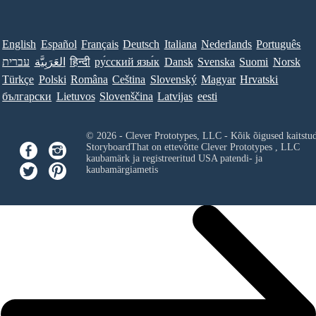
English
Español
Français
Deutsch
Italiana
Nederlands
Português
עברית
العَرَبِيَّة
हिन्दी
ру́сский язы́к
Dansk
Svenska
Suomi
Norsk
Türkçe
Polski
Româna
Ceština
Slovenský
Magyar
Hrvatski
български
Lietuvos
Slovenščina
Latvijas
eesti
© 2026 - Clever Prototypes, LLC - Kõik õigused kaitstu
StoryboardThat on ettevõtte
Clever Prototypes , LLC
kaubamärk ja registreeritud USA patendi- ja
kaubamärgiametis