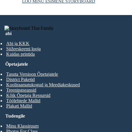
LOO MINU ESIMENE STORYBOARD
abi
Abi ja KKK
Süžeeskeemi looja
Kuidas printida
Õpetajatele
Tasuta Versioon Õpetajatele
District Paketid
Kooliraamatukogud ja Meediakeskused
Treeningseansid
Kõik Õpetaja Ressursid
Töölehtede Mallid
Plakati Mallid
Tudengile
Minu Klassiruum
Photos For Class