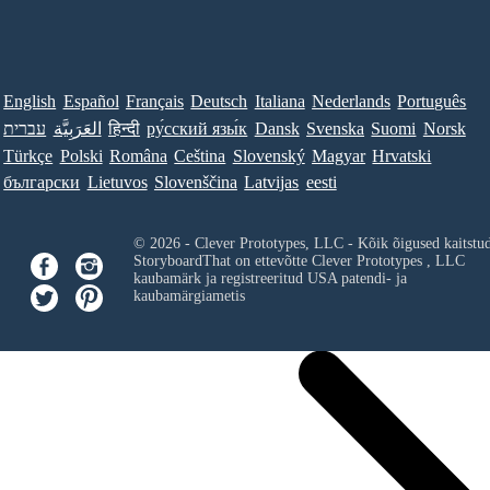
English
Español
Français
Deutsch
Italiana
Nederlands
Português
עברית
العَرَبِيَّة
हिन्दी
ру́сский язы́к
Dansk
Svenska
Suomi
Norsk
Türkçe
Polski
Româna
Ceština
Slovenský
Magyar
Hrvatski
български
Lietuvos
Slovenščina
Latvijas
eesti
© 2026 - Clever Prototypes, LLC - Kõik õigused kaitstu
StoryboardThat on ettevõtte
Clever Prototypes , LLC
kaubamärk ja registreeritud USA patendi- ja
kaubamärgiametis