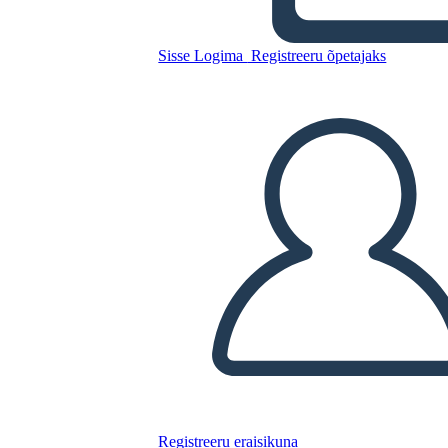
Fatti del Giorno Della
Camicia Arancione
Sisse Logima
Registreeru õpetajaks
Kopeerige see süžeeskeemid
LUUA STORYBOARD
ESITA SLAIDIESITLUST
LOE MULLE
Registreeru eraisikuna