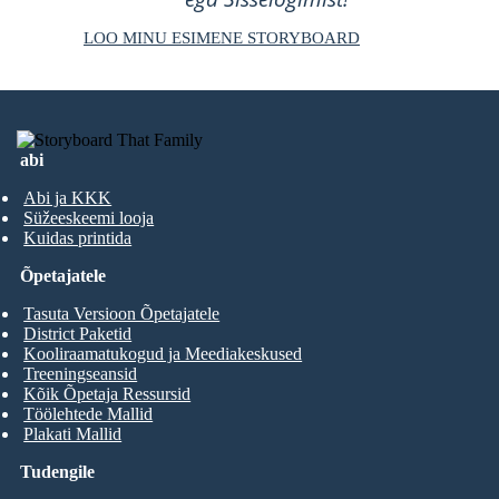
LOO MINU ESIMENE STORYBOARD
abi
Abi ja KKK
Süžeeskeemi looja
Kuidas printida
Õpetajatele
Tasuta Versioon Õpetajatele
District Paketid
Kooliraamatukogud ja Meediakeskused
Treeningseansid
Kõik Õpetaja Ressursid
Töölehtede Mallid
Plakati Mallid
Tudengile