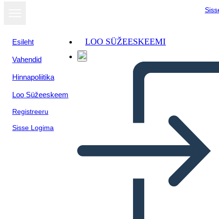
Siss
LOO SÜŽEESKEEMI
Esileht
Vahendid
Hinnapoliitika
Loo Süžeeskeem
Registreeru
Sisse Logima