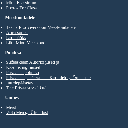
Minu Klassiruum
Photos For Class
Meeskondadele
Tasuta Prooviversioon Meeskondadele
Äriressursid
Loo Tööks
Liitu Minu Meeskond
Poliitika
Süžeeskeem Autoriõigused ja
Kasutustingimused
Privaatsuspoliitika
Privaatsus ja Turvalisus Koolidele ja Õpilastele
Juurdepääsetavus
Teie Privaatsusvalikud
Umbes
Meist
Võta Meiega Ühendust