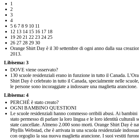
1
2
3
4
5 6 7 8 9 10 11
12 13 14 15 16 17 18
19 20 21 22 23 24 25
26 27 28 29 30
Orange Shirt Day è il 30 settembre di ogni anno dalla sua creazio
2013.
Libisema: 3
DOVE viene osservato?
130 scuole residenziali erano in funzione in tutto il Canada. L'Or
Shirt Day è celebrato in tutto il Canada, specialmente nelle scuole
le persone sono incoraggiate a indossare una maglietta arancione.
Libisema: 4
PERCHÉ è stato creato?
OGNI BAMBINO QUESTIONI
Le scuole residenziali hanno commesso orribili abusi. Ai bambini
stato permesso di parlare la loro lingua e le loro identità culturali 
state cancellate. Almeno 2.000 sono morti. Orange Shirt Day è na
Phyllis Webstad, che è arrivata in una scuola residenziale indossa
con orgoglio la sua nuova maglietta arancione. I suoi vestiti furon