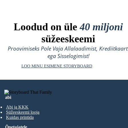
Loodud on üle
40 miljoni
süžeeskeemi
Proovimiseks Pole Vaja Allalaadimist, Krediitkaart
ega Sisselogimist!
LOO MINU ESIMENE STORYBOARD
abi
Abi ja KKK
Süžeeskeemi looja
Kuidas printida
Õpetajatele