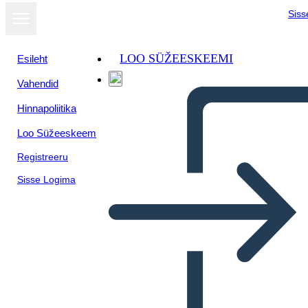
Siss
LOO SÜŽEESKEEMI
Esileht
Vahendid
Hinnapoliitika
Loo Süžeeskeem
Registreeru
Sisse Logima
Geografia Dell'India Antica