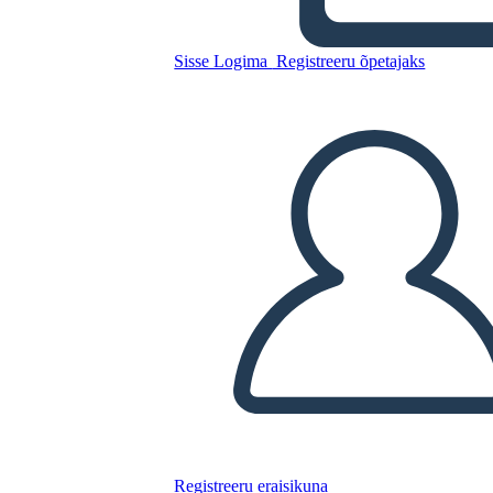
Esempio
Sisse Logima
Registreeru õpetajaks
Kopeerige see süžeeskeemid
LUUA STORYBOARD
ESITA SLAIDIESITLUST
LOE MULLE
Registreeru eraisikuna