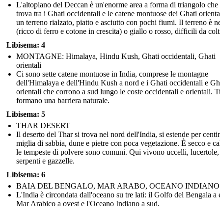
L'altopiano del Deccan è un'enorme area a forma di triangolo che 
trova tra i Ghati occidentali e le catene montuose dei Ghati orienta
un terreno rialzato, piatto e asciutto con pochi fiumi. Il terreno è n
(ricco di ferro e cotone in crescita) o giallo o rosso, difficili da colt
Libisema: 4
MONTAGNE: Himalaya, Hindu Kush, Ghati occidentali, Ghati
orientali
Ci sono sette catene montuose in India, comprese le montagne
dell'Himalaya e dell'Hindu Kush a nord e i Ghati occidentali e Gh
orientali che corrono a sud lungo le coste occidentali e orientali. T
formano una barriera naturale.
Libisema: 5
THAR DESERT
Il deserto del Thar si trova nel nord dell'India, si estende per centi
miglia di sabbia, dune e pietre con poca vegetazione. È secco e ca
le tempeste di polvere sono comuni. Qui vivono uccelli, lucertole,
serpenti e gazzelle.
Libisema: 6
BAIA DEL BENGALO, MAR ARABO, OCEANO INDIANO
L'India è circondata dall'oceano su tre lati: il Golfo del Bengala a e
Mar Arabico a ovest e l'Oceano Indiano a sud.