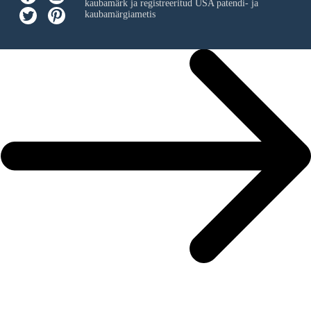
kaubamärk ja registreeritud USA patendi- ja
kaubamärgiametis