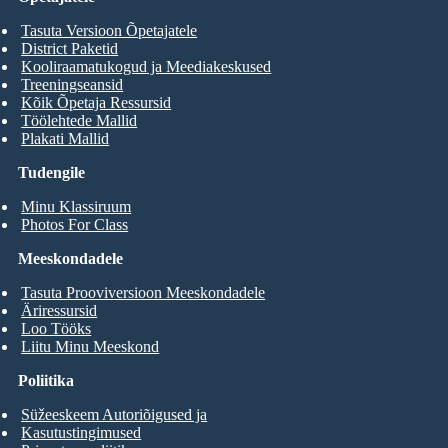
Tasuta Versioon Õpetajatele
District Paketid
Kooliraamatukogud ja Meediakeskused
Treeningseansid
Kõik Õpetaja Ressursid
Töölehtede Mallid
Plakati Mallid
Tudengile
Minu Klassiruum
Photos For Class
Meeskondadele
Tasuta Prooviversioon Meeskondadele
Äriressursid
Loo Tööks
Liitu Minu Meeskond
Poliitika
Süžeeskeem Autoriõigused ja
Kasutustingimused