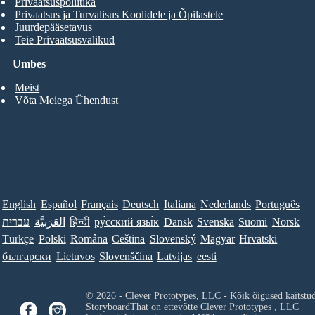
Privaatsuspoliitika
Privaatsus ja Turvalisus Koolidele ja Õpilastele
Juurdepääsetavus
Teie Privaatsusvalikud
Umbes
Meist
Võta Meiega Ühendust
English
Español
Français
Deutsch
Italiana
Nederlands
Português
עברית
العَرَبِيَّة
हिन्दी
ру́сский язы́к
Dansk
Svenska
Suomi
Norsk
Türkçe
Polski
Româna
Ceština
Slovenský
Magyar
Hrvatski
български
Lietuvos
Slovenščina
Latvijas
eesti
© 2026 - Clever Prototypes, LLC - Kõik õigused kaitstu
StoryboardThat on ettevõtte
Clever Prototypes , LLC