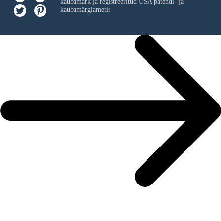
kaubamärk ja registreeritud USA patendi- ja
kaubamärgiametis