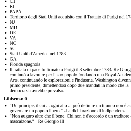
CT
RI
PAPÀ
Territorio degli Stati Uniti acquisito con il Trattato di Parigi nel 1
NJ
MD
DE
VA
NC
SC
Stati Uniti d'America nel 1783
GA
Florida spagnola
Il trattato di pace fu firmato a Parigi il 3 settembre 1783. Re Giorg
continuò a lavorare per il suo popolo fondando una Royal Acade
Arts, continuando le esplorazioni e l'industria. Washington divenne
primo presidente, dimettendosi dopo due mandati in modo che la
democrazia avrebbe prevalso.
Libisema: 0
"Un principe, il cui ... ogni atto ... può definire un tiranno non è a
governare un popolo libero." -La dichiarazione di indipendenza
"Non auguro altro che il bene. Chi non è d'accordo è un traditore
mascalzone." - Re Giorgio III