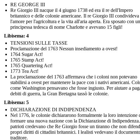
RE GEORGE III
Re Giorgio III nacque il 4 giugno 1738 ed era il re dell'Impero
britannico e delle colonie americane. Il re Giorgio III condivideva
l'amore per l'agricoltura e la vita all'aria aperta. Era sposato con u
principessa tedesca di nome Charlotte e avevano 15 figli!
Libisema: 4
TENSIONI SULLE TASSE
Proclamazione del 1763 Nessun insediamento a ovest!
1764 Sugar Act!
1765 Stamp Act!
1765 Quartering Act!
1773 Tea Act!
La proclamazione del 1763 affermava che i coloni non potevano
stabilirsi a ovest per mantenere la pace con i nativi americani. Col
come Washington pensavano che fosse ingiusto. Per aiutare a paga
debiti di guerra, la Gran Bretagna tassò le colonie.
Libisema: 5
DICHIARAZIONE DI INDIPENDENZA
Nel 1776, le colonie dichiararono formalmente la loro intenzione 
formare una nuova nazione con la Dichiarazione di Indipendenza.
patrioti credevano che Re Giorgio fosse un tiranno che non difend
propri diritti di cittadini britannici. I lealisti vedevano il documen
traditore.