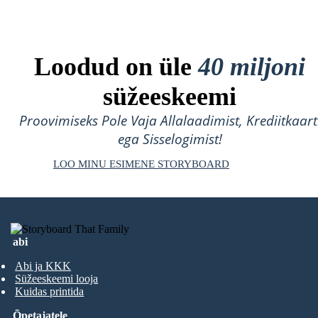
Loodud on üle
40 miljoni
süžeeskeemi
Proovimiseks Pole Vaja Allalaadimist, Krediitkaart
ega Sisselogimist!
LOO MINU ESIMENE STORYBOARD
abi
Abi ja KKK
Süžeeskeemi looja
Kuidas printida
Õpetajatele