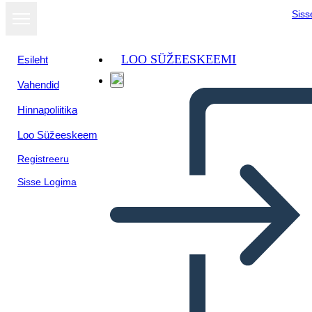
Siss
LOO SÜŽEESKEEMI
Esileht
Vahendid
Hinnapoliitika
Loo Süžeeskeem
Registreeru
Sisse Logima