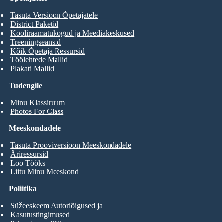
Tasuta Versioon Õpetajatele
District Paketid
Kooliraamatukogud ja Meediakeskused
Treeningseansid
Kõik Õpetaja Ressursid
Töölehtede Mallid
Plakati Mallid
Tudengile
Minu Klassiruum
Photos For Class
Meeskondadele
Tasuta Prooviversioon Meeskondadele
Äriressursid
Loo Tööks
Liitu Minu Meeskond
Poliitika
Süžeeskeem Autoriõigused ja
Kasutustingimused