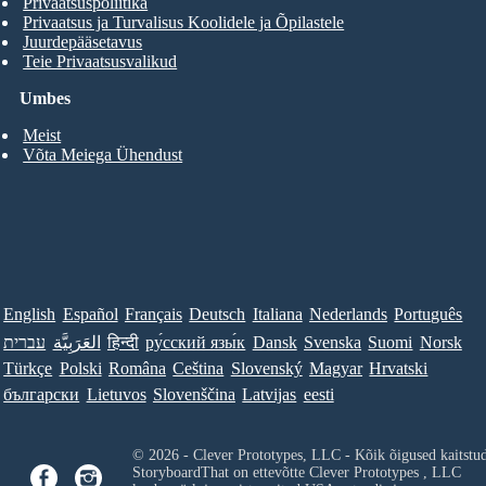
Privaatsuspoliitika
Privaatsus ja Turvalisus Koolidele ja Õpilastele
Juurdepääsetavus
Teie Privaatsusvalikud
Umbes
Meist
Võta Meiega Ühendust
English
Español
Français
Deutsch
Italiana
Nederlands
Português
עברית
العَرَبِيَّة
हिन्दी
ру́сский язы́к
Dansk
Svenska
Suomi
Norsk
Türkçe
Polski
Româna
Ceština
Slovenský
Magyar
Hrvatski
български
Lietuvos
Slovenščina
Latvijas
eesti
© 2026 - Clever Prototypes, LLC - Kõik õigused kaitstu
StoryboardThat on ettevõtte
Clever Prototypes , LLC