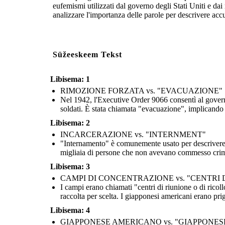
estremamente
usato, vecchio e
"usato"!
eufemismi utilizzati dal governo degli Stati Uniti e da
danneggiato!
analizzare l'importanza delle parole per descrivere accu
mage Attributions:
https://pixabay.com/en/closing-barbed-wire-iron-metal-1373306/) - gisoft - License: Free for Commercial Use / No Attribution Required (https://creativecommo
Nel 1942, l'Executive Order 9
Süžeeskeem Tekst
rimuovere con la forza i giappon
e nei campi di concentramento. 
dai soldati. È stata chiamata "
fosse una precauzione
Libisema: 1
RIMOZIONE FORZATA vs. "EVACUAZIONE"
Nel 1942, l'Executive Order 9066 consentì al govern
(n.) Una parola o un'espressione mite o indiretta che
sostituisce una parola considerata troppo dura o brusca
soldati. È stata chiamata "evacuazione", implicando 
quando si riferisce a qualcosa di spiacevole o imbarazzante.
Libisema: 2
INCARCERAZIONE vs. "INTERNMENT"
"Internamento" è comunemente usato per descrivere 
INCARCERAZIONE GIAPPON
SECONDA GUER
migliaia di persone che non avevano commesso crimini 
Libisema: 3
GIAPPONESE AMERICANO vs.
CAMPI DI CONCENTRAZIONE vs. "CENTRI
"GIAPPONESE"
I campi erano chiamati "centri di riunione o di rico
raccolta per scelta. I giapponesi americani erano pr
Libisema: 4
GIAPPONESE AMERICANO vs. "GIAPPONES