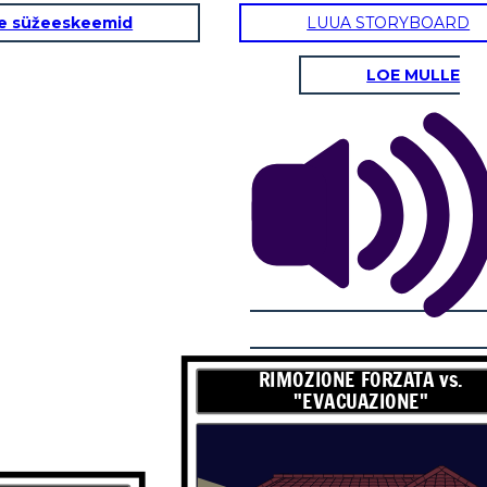
e süžeeskeemid
LUUA STORYBOARD
LOE MULLE
RIMOZIONE FORZATA vs.
s. "INTERNMENT"
"EVACUAZIONE"