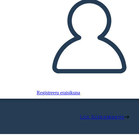
Registreeru eraisikuna
Loo Süžeeskeemi