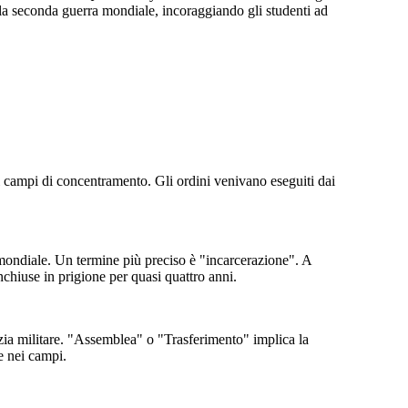
 la seconda guerra mondiale, incoraggiando gli studenti ad
i campi di concentramento. Gli ordini venivano eseguiti dai
ondiale. Un termine più preciso è "incarcerazione". A
nchiuse in prigione per quasi quattro anni.
izia militare. "Assemblea" o "Trasferimento" implica la
e nei campi.