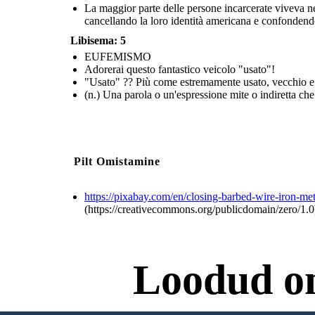
La maggior parte delle persone incarcerate viveva neg
cancellando la loro identità americana e confondendo
Libisema: 5
EUFEMISMO
Adorerai questo fantastico veicolo "usato"!
"Usato" ?? Più come estremamente usato, vecchio e
(n.) Una parola o un'espressione mite o indiretta che
La maggior parte delle persone incarcerate viveva negli Stati
Uniti da decenni o era nata negli Stati Uniti I media e il
governo spesso si riferivano a loro come "giapponesi",
cancellando la loro identità americana e confondendo i
giapponesi americani con i cittadini in Giappone come
strategia per depredare le paure per giustificare l'EO
Pilt Omistamine
https://pixabay.com/en/closing-barbed-wire-iron-me
(https://creativecommons.org/publicdomain/zero/1.0
reate your own at Storyboard That
Loodud o
mage Attributions:
https://pixabay.com/en/closing-barbed-wire-iron-metal-1373306/) - gisoft - License: Free for Commercial Use / No Attribution Required (https://creativecommo