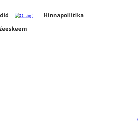
did
Hinnapoliitika
üžeeskeem