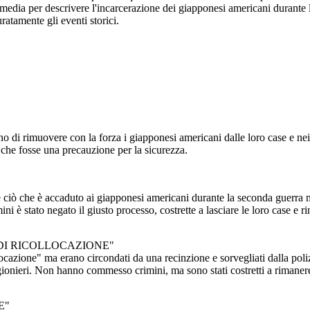
i media per descrivere l'incarcerazione dei giapponesi americani durante
ratamente gli eventi storici.
ns.org/publicdomain/zero/1.0)
066 consentì al governo di
esi americani dalle loro case
Gli ordini venivano eseguiti
evacuazione", implicando che
 per la sicurezza.
"Internamento" è comunemente usato per descrivere ciò che
o di rimuovere con la forza i giapponesi americani dalle loro case e ne
è accaduto ai giapponesi americani durante la seconda
guerra mondiale. Un termine più preciso è "incarcerazione".
che fosse una precauzione per la sicurezza.
A migliaia di persone che non avevano commesso crimini è
stato negato il giusto processo, costrette a lasciare le loro
case e rinchiuse in prigione per quasi quattro anni.
ciò che è accaduto ai giapponesi americani durante la seconda guerra m
ESE AMERICANA NELLA
RA MONDIALE
è stato negato il giusto processo, costrette a lasciare le loro case e ri
CAMPI DI CONCENTRAZIONE vs. "CENTRI DI
 DI RICOLLOCAZIONE"
RICOLLOCAZIONE"
llocazione" ma erano circondati da una recinzione e sorvegliati dalla pol
igionieri. Non hanno commesso crimini, ma sono stati costretti a rimaner
E"