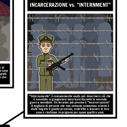
INCARCERAZIONE vs. "INTERNMENT"
o di
o case
guiti
o che
"Internamento" è comunemente usato per descrivere ciò che
è accaduto ai giapponesi americani durante la seconda
guerra mondiale. Un termine più preciso è "incarcerazione".
A migliaia di persone che non avevano commesso crimini è
stato negato il giusto processo, costrette a lasciare le loro
case e rinchiuse in prigione per quasi quattro anni.