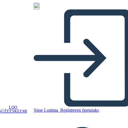
LOO
Sisse Logima
Registreeru õpetajaks
SÜŽEESKEEMI