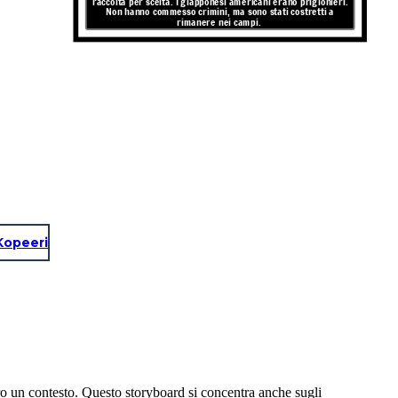
raccolta per scelta. I giapponesi americani erano prigionieri.
Non hanno commesso crimini, ma sono stati costretti a
rimanere nei campi.
Kopeeri
loro un contesto. Questo storyboard si concentra anche sugli