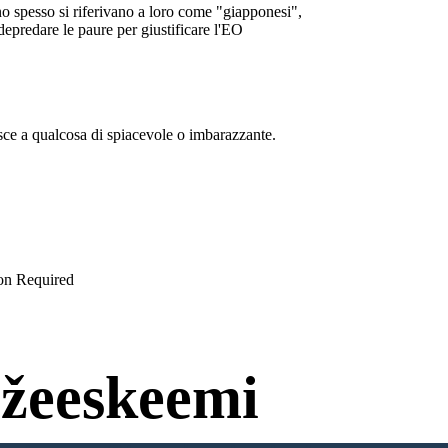
rno spesso si riferivano a loro come "giapponesi",
epredare le paure per giustificare l'EO
isce a qualcosa di spiacevole o imbarazzante.
ion Required
žeeskeemi