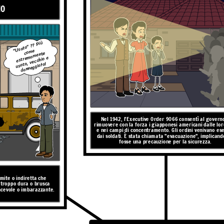
MO
"Usato" ?? Più
ma
me
co
mente
estre
usato, vecchio e
danneggiato!
sato per descrivere ciò che
ricani durante la seconda
 preciso è "incarcerazione".
 avevano commesso crimini è
 costrette a lasciare le loro
e per quasi quattro anni.
Nel 1942, l'Executive Order 9066 consentì al govern
rimuovere con la forza i giapponesi americani dalle lor
e nei campi di concentramento. Gli ordini venivano ese
dai soldati. È stata chiamata "evacuazione", implicand
fosse una precauzione per la sicurezza.
ONE vs. "CENTRI DI
mite o indiretta che
AZIONE"
ORZATA vs.
 troppo dura o brusca
iacevole o imbarazzante.
ZIONE"