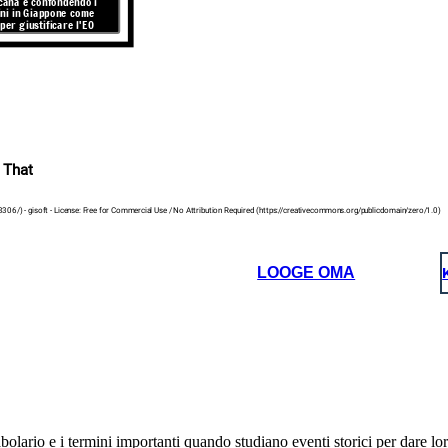
icana e confondendo i
CAMPI DI CONCENTRAZIONE vs. "CENTRI DI
ini in Giappone come
RICOLLOCAZIONE"
er giustificare l'EO
 That
3306/) - gisoft - License: Free for Commercial Use / No Attribution Required (https://creativecommons.org/publicdomain/zero/1.0)
ORZATA vs.
LOOGE OMA
I campi erano chiamati "centri di riunione o di ricollocazione"
ZIONE"
ma erano circondati da una recinzione e sorvegliati dalla
polizia militare. "Assemblea" o "Trasferimento" implica la
raccolta per scelta. I giapponesi americani erano prigionieri.
Non hanno commesso crimini, ma sono stati costretti a
rimanere nei campi.
INCARCERAZIONE vs. "INTERNMENT"
cabolario e i termini importanti quando studiano eventi storici per dare 