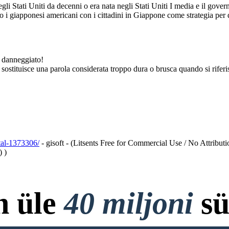
li Stati Uniti da decenni o era nata negli Stati Uniti I media e il gove
 i giapponesi americani con i cittadini in Giappone come strategia per d
 danneggiato!
 sostituisce una parola considerata troppo dura o brusca quando si rifer
I campi erano chiamati "centri di riunione o di ricollocazione"
ma erano circondati da una recinzione e sorvegliati dalla
polizia militare. "Assemblea" o "Trasferimento" implica la
raccolta per scelta. I giapponesi americani erano prigionieri.
Non hanno commesso crimini, ma sono stati costretti a
rimanere nei campi.
tal-1373306/
- gisoft - (Litsents Free for Commercial Use / No Attribut
) )
n üle
40 miljoni
sü
ns.org/publicdomain/zero/1.0)