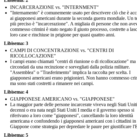
Libisema: 2
INCARCERAZIONE vs. "INTERNMENT"
"Internamento" è comunemente usato per descrivere ciò che è ac
ai giapponesi americani durante la seconda guerra mondiale. Un 
più preciso è "incarcerazione". A migliaia di persone che non av
commesso crimini è stato negato il giusto processo, costrette a lasc
loro case e rinchiuse in prigione per quasi quattro anni.
Libisema: 3
CAMPI DI CONCENTRAZIONE vs. "CENTRI DI
RICOLLOCAZIONE"
I campi erano chiamati "centri di riunione o di ricollocazione" ma
circondati da una recinzione e sorvegliati dalla polizia militare.
"Assemblea" o "Trasferimento" implica la raccolta per scelta. I
giapponesi americani erano prigionieri. Non hanno commesso cri
ma sono stati costretti a rimanere nei campi.
Libisema: 4
GIAPPONESE AMERICANO vs. "GIAPPONESE"
La maggior parte delle persone incarcerate viveva negli Stati Unit
decenni o era nata negli Stati Uniti I media e il governo spesso si
riferivano a loro come "giapponesi", cancellando la loro identità
americana e confondendo i giapponesi americani con i cittadini in
Giappone come strategia per depredare le paure per giustificare l
Libisema: 5