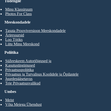
Tudengile
Minu Klassiruum
Photos For Class
Meeskondadele
Tasuta Prooviversioon Meeskondadele
Äriressursid
Loo Tööks
Liitu Minu Meeskond
Poliitika
Süžeeskeem Autoriõigused ja
Kasutustingimused
Privaatsuspoliitika
Privaatsus ja Turvalisus Koolidele ja Õpilastele
Juurdepääsetavus
Teie Privaatsusvalikud
Umbes
Meist
Võta Meiega Ühendust