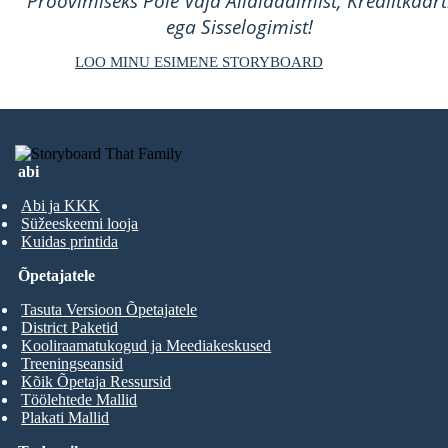
Proovimiseks Pole Vaja Allalaadimist, Krediitkaart
ega Sisselogimist!
LOO MINU ESIMENE STORYBOARD
abi
Abi ja KKK
Süžeeskeemi looja
Kuidas printida
Õpetajatele
Tasuta Versioon Õpetajatele
District Paketid
Kooliraamatukogud ja Meediakeskused
Treeningseansid
Kõik Õpetaja Ressursid
Töölehtede Mallid
Plakati Mallid