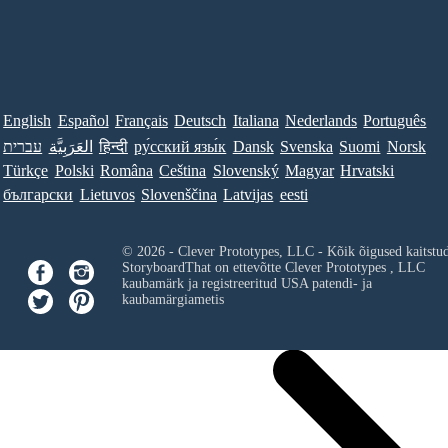
English
Español
Français
Deutsch
Italiana
Nederlands
Português
עברית
العَرَبِيَّة
हिन्दी
ру́сский язы́к
Dansk
Svenska
Suomi
Norsk
Türkçe
Polski
Româna
Ceština
Slovenský
Magyar
Hrvatski
български
Lietuvos
Slovenščina
Latvijas
eesti
© 2026 - Clever Prototypes, LLC - Kõik õigused kaitstu
StoryboardThat on ettevõtte
Clever Prototypes , LLC
kaubamärk ja registreeritud USA patendi- ja
kaubamärgiametis