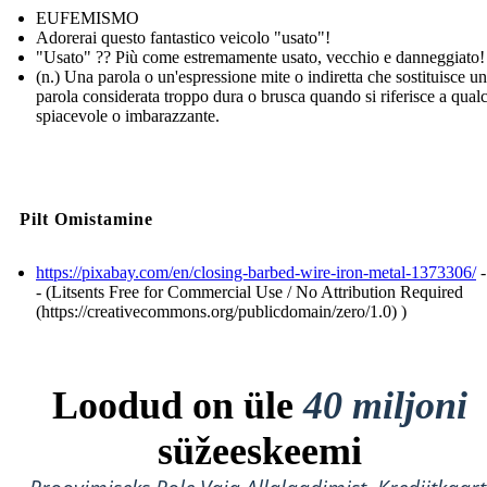
EUFEMISMO
Adorerai questo fantastico veicolo "usato"!
"Usato" ?? Più come estremamente usato, vecchio e danneggiato!
(n.) Una parola o un'espressione mite o indiretta che sostituisce u
parola considerata troppo dura o brusca quando si riferisce a qual
spiacevole o imbarazzante.
Pilt Omistamine
https://pixabay.com/en/closing-barbed-wire-iron-metal-1373306/
-
- (Litsents Free for Commercial Use / No Attribution Required
(https://creativecommons.org/publicdomain/zero/1.0) )
Loodud on üle
40 miljoni
süžeeskeemi