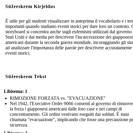
Süžeeskeem Kirjeldus
È utile per gli studenti visualizzare in anteprima il vocabolario e i te
importanti quando studiano eventi storici per dare loro un contesto.
storyboard si concentra anche sugli eufemismi utilizzati dal governo 
Stati Uniti e dai media per descrivere l'incarcerazione dei giapponesi
americani durante la seconda guerra mondiale, incoraggiando gli stu
ad analizzare l'importanza delle parole per descrivere accuratamente 
eventi storici.
Süžeeskeem Tekst
Libisema: 1
RIMOZIONE FORZATA vs. "EVACUAZIONE"
Nel 1942, l'Executive Order 9066 consentì al governo di rimuove
la forza i giapponesi americani dalle loro case e nei campi di
concentramento. Gli ordini venivano eseguiti dai soldati. È stata
chiamata "evacuazione", implicando che fosse una precauzione pe
sicurezza.