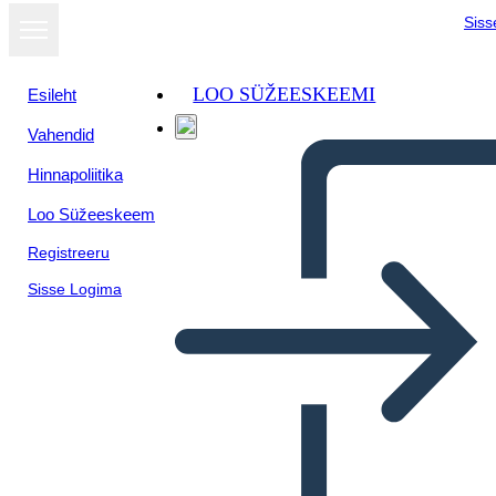
Siss
LOO SÜŽEESKEEMI
Esileht
Vahendid
Hinnapoliitika
Loo Süžeeskeem
Registreeru
Sisse Logima