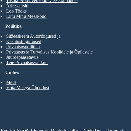
Tasuta Prooviversioon Meeskondadele
Äriressursid
Loo Tööks
Liitu Minu Meeskond
Poliitika
Süžeeskeem Autoriõigused ja
Kasutustingimused
Privaatsuspoliitika
Privaatsus ja Turvalisus Koolidele ja Õpilastele
Juurdepääsetavus
Teie Privaatsusvalikud
Umbes
Meist
Võta Meiega Ühendust
English
Español
Français
Deutsch
Italiana
Nederlands
Português