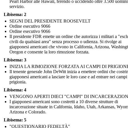
Pearl Harbor alle Hawaii, ferendo o uccidendo oltre 3.500 uomini
servizio.
Libisema: 2
SEGNI DEL PRESIDENTE ROOSEVELT
Ordine esecutivo 9066
Ordine esecutivo 9066
Il presidente FDR emette un ordine che autorizza i militari a "esc
civili da qualsiasi area" senza processo o udienza. Si rivolge ai
giapponesi americani che vivono in California, Arizona, Washing
Oregon e consente la loro rimozione forzata.
Libisema: 3
INIZIA LA RIMOZIONE FORZATA AI CAMPI DI PRIGION
Il tenente generale John DeWitt inizia a emettere ordini che costri
giapponesi americani a lasciare le loro case e ad entrare nei campi
prigionia.
Libisema: 4
VENGONO APERTI DIECI "CAMPI" DI INCARCERAZIO
I giapponesi americani sono costretti a 10 diverse strutture di
incarcerazione situate in California, Idaho, Utah, Arkansas, Wyo
Arizona e Colorado.
Libisema: 5
"QUESTIONARIO FEDELTÀ"