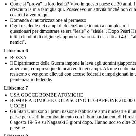
Come si "prova" la loro lealtà? Vivo in questo paese da 30 anni. 
cresciuto la mia famiglia qui. Possedevo un'attività finché non ci
costretti a venire qui.
Domanda di autorizzazione al permesso
Ogni residente nei campi di detenzione è tenuto a completare i
questionari per dimostrare se era "leale" o "sleale". Dopo Pearl H
tutti i cittadini di origine giapponese erano stati classificati 4-C: "a
nemici".
Libisema: 6
BOZZA
Il Dipartimento della Guerra impone la leva agli uomini giappones
americani, compresi quelli incarcerati nei campi. Alcune centinaia
resistono e vengono allevati con accuse federali e imprigionati in 
penitenziario federale.
Libisema: 7
USA GOCCE BOMBE ATOMICHE
BOMBE ATOMICHE COLPISCONO IL GIAPPONE 210.000
UCCISI
Gli Stati Uniti sono i primi nazione fabbricare armi nucleari e il u
paese per usarli in combattimento con il bombardamenti di Hirosh
6 agosto 1945 e su Nagasaki 3 giorni dopo. Hanno ucciso oltre 2
persone