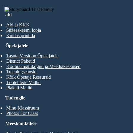
abi
Abi ja KKK
Süžeeskeemi looja
Kuidas printida
Õpetajatele
Tasuta Versioon Õpetajatele
District Paketid
Kooliraamatukogud ja Meediakeskused
Treeningseansid
Kõik Õpetaja Ressursid
Töölehtede Mallid
Plakati Mallid
Tudengile
Minu Klassiruum
Photos For Class
Meeskondadele