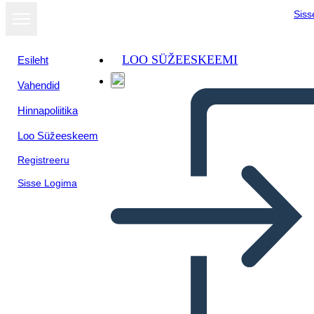
Siss
LOO SÜŽEESKEEMI
Esileht
Vahendid
Hinnapoliitika
Loo Süžeeskeem
Registreeru
Sisse Logima