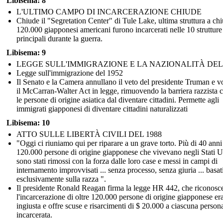
Libisema: 8
L'ULTIMO CAMPO DI INCARCERAZIONE CHIUDE
Chiude il "Segretation Center" di Tule Lake, ultima struttura a chi
120.000 giapponesi americani furono incarcerati nelle 10 strutture
principali durante la guerra.
Libisema: 9
LEGGE SULL'IMMIGRAZIONE E LA NAZIONALITÀ DEL 
Legge sull'immigrazione del 1952
Il Senato e la Camera annullano il veto del presidente Truman e v
il McCarran-Walter Act in legge, rimuovendo la barriera razzista 
le persone di origine asiatica dal diventare cittadini. Permette agli
immigrati giapponesi di diventare cittadini naturalizzati
Libisema: 10
ATTO SULLE LIBERTÀ CIVILI DEL 1988
"Oggi ci riuniamo qui per riparare a un grave torto. Più di 40 anni f
120.000 persone di origine giapponese che vivevano negli Stati U
sono stati rimossi con la forza dalle loro case e messi in campi di
internamento improvvisati ... senza processo, senza giuria ... basat
esclusivamente sulla razza ".
Il presidente Ronald Reagan firma la legge HR 442, che riconosc
l'incarcerazione di oltre 120.000 persone di origine giapponese er
ingiusta e offre scuse e risarcimenti di $ 20.000 a ciascuna person
incarcerata.