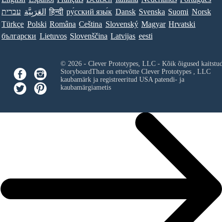
עברית
العَرَبِيَّة
हिन्दी
ру́сский язы́к
Dansk
Svenska
Suomi
Norsk
Türkçe
Polski
Româna
Ceština
Slovenský
Magyar
Hrvatski
български
Lietuvos
Slovenščina
Latvijas
eesti
© 2026 - Clever Prototypes, LLC - Kõik õigused kaitstu
StoryboardThat on ettevõtte
Clever Prototypes , LLC
kaubamärk ja registreeritud USA patendi- ja
kaubamärgiametis