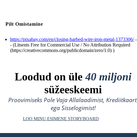
Pilt Omistamine
https://pixabay.com/en/closing-barbed-wire-iron-metal-1373306/
-
- (Litsents Free for Commercial Use / No Attribution Required
(https://creativecommons.org/publicdomain/zero/1.0) )
Loodud on üle
40 miljoni
süžeeskeemi
Proovimiseks Pole Vaja Allalaadimist, Krediitkaart
ega Sisselogimist!
LOO MINU ESIMENE STORYBOARD