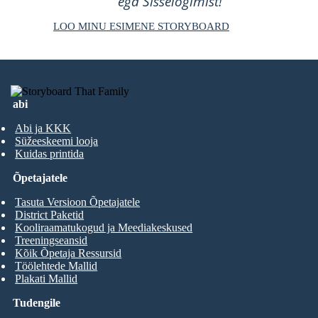
ega Sisselogimist!
LOO MINU ESIMENE STORYBOARD
abi
Abi ja KKK
Süžeeskeemi looja
Kuidas printida
Õpetajatele
Tasuta Versioon Õpetajatele
District Paketid
Kooliraamatukogud ja Meediakeskused
Treeningseansid
Kõik Õpetaja Ressursid
Töölehtede Mallid
Plakati Mallid
Tudengile