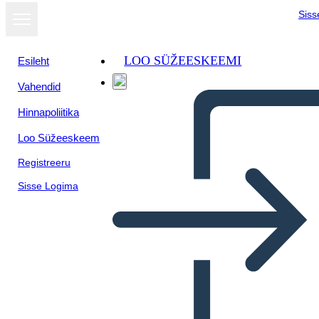
Siss
LOO SÜŽEESKEEMI
Esileht
Vahendid
Hinnapoliitika
Loo Süžeeskeem
Registreeru
Sisse Logima