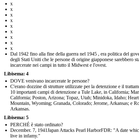
x
x
x
x
x
x
x
x
x
Dal 1942 fino alla fine della guerra nel 1945 , era politica del gov
degli Stati Uniti che le persone di origine giapponese sarebbero st
incarcerate nei campi in tutto il Midwest e l'ovest.
Libisema: 4
DOVE venivano incarcerate le persone?
C'erano dozzine di strutture utilizzate per la detenzione e il tratta
10 importanti campi di detenzione a Tule Lake, in California; Ma
California; Poston, Arizona; Topaz, Utah; Minidoka, Idaho; Heart
Mountain, Wyoming; Granada, Colorado; Jerome, Arkansas; e R
Arkansas.
Libisema: 5
PERCHÉ è stato ordinato?
December. 7, 1941Japan Attacks Pearl HarborFDR: "A date whic
live in infamy."