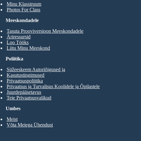
Minu Klassiruum
Photos For Class
Meeskondadele
Tasuta Prooviversioon Meeskondadele
Äriressursid
Loo Tööks
Liitu Minu Meeskond
Poliitika
Süžeeskeem Autoriõigused ja
Kasutustingimused
Privaatsuspoliitika
Privaatsus ja Turvalisus Koolidele ja Õpilastele
Juurdepääsetavus
Teie Privaatsusvalikud
Umbes
Meist
Võta Meiega Ühendust