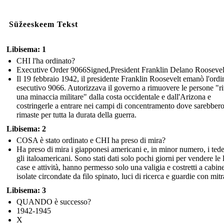
Süžeeskeem Tekst
Libisema: 1
CHI l'ha ordinato?
Executive Order 9066Signed,President Franklin Delano Roosevel
Il 19 febbraio 1942, il presidente Franklin Roosevelt emanò l'ordi
esecutivo 9066. Autorizzava il governo a rimuovere le persone "ri
una minaccia militare" dalla costa occidentale e dall'Arizona e
costringerle a entrare nei campi di concentramento dove sarebber
rimaste per tutta la durata della guerra.
Libisema: 2
COSA è stato ordinato e CHI ha preso di mira?
Ha preso di mira i giapponesi americani e, in minor numero, i tede
gli italoamericani. Sono stati dati solo pochi giorni per vendere le 
case e attività, hanno permesso solo una valigia e costretti a cabin
isolate circondate da filo spinato, luci di ricerca e guardie con mitr
Libisema: 3
QUANDO è successo?
1942-1945
X