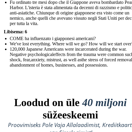
Fu ordinato tre mesi dopo che il Giappone aveva bombardato Pea
Harbor. L'isteria è stata alimentata da decenni di razzismo e politi
anti-asiatiche. Chiunque di origine giapponese era visto come un
nemico, anche quelli che avevano vissuto negli Stati Uniti per de
per tutta la vita.
Libisema: 6
COME ha influenzato i giapponesi americani?
We've lost everything. Where will we go? How will we start over
120,000 Japanese Americans were incarcerated during the war.
Negative psychologicaleffects from the trauma were common suc
shock, fear,anxiety, mistrust, as well asthe stress of forced remova
abandonment of homes, businesses, and possessions.
Loodud on üle
40 miljoni
süžeeskeemi
Proovimiseks Pole Vaja Allalaadimist, Krediitkaart