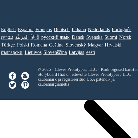
English
Español
Français
Deutsch
Italiana
Nederlands
Português
עברית
العَرَبِيَّة
हिन्दी
ру́сский язы́к
Dansk
Svenska
Suomi
Norsk
Türkçe
Polski
Româna
Ceština
Slovenský
Magyar
Hrvatski
български
Lietuvos
Slovenščina
Latvijas
eesti
© 2026 - Clever Prototypes, LLC - Kõik õigused kaitstu
StoryboardThat on ettevõtte
Clever Prototypes , LLC
kaubamärk ja registreeritud USA patendi- ja
kaubamärgiametis