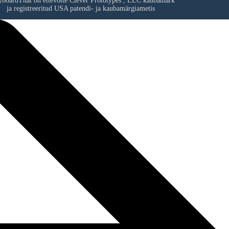
yboardThat on ettevõtte
Clever Prototypes , LLC
kaubamärk
ja registreeritud USA patendi- ja kaubamärgiametis