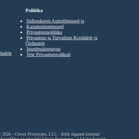
Poliitika
Süžeeskeem Autoriõigused ja
Kasutustingimused
Privaatsuspoliitika
Privaatsus ja Turvalisus Koolidele ja
Õpilastele
Juurdepääsetavus
dadele
Teie Privaatsusvalikud
 2026 - Clever Prototypes, LLC - Kõik õigused kaitstud.