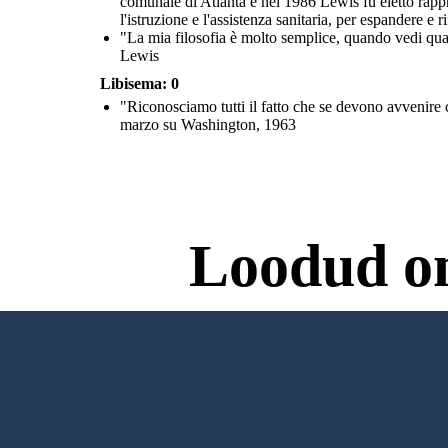
comunale di Atlanta e nel 1986 Lewis fu eletto rappr
l'istruzione e l'assistenza sanitaria, per espandere e
"La mia filosofia è molto semplice, quando vedi qua
Lewis
Libisema: 0
"Riconosciamo tutti il fatto che se devono avvenire c
marzo su Washington, 1963
Loodud o
Proovimiseks Pole Va
LOO MINU ESIMENE STORYBOA