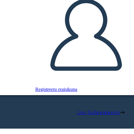
Registreeru eraisikuna
Loo Süžeeskeemi