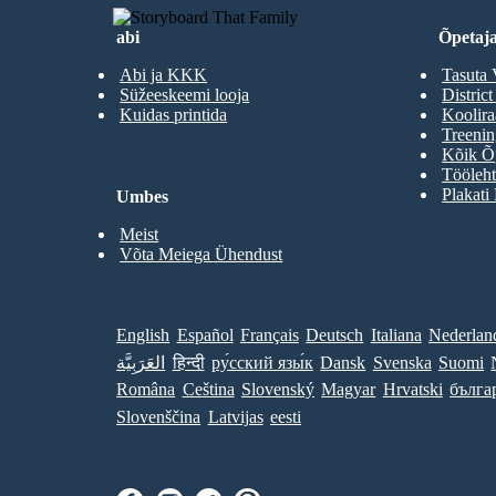
abi
Õpetaja
Abi ja KKK
Tasuta 
Süžeeskeemi looja
District
Kuidas printida
Koolir
Treenin
Kõik Õp
Tööleht
Plakati
Umbes
Meist
Võta Meiega Ühendust
English
Español
Français
Deutsch
Italiana
Nederlan
العَرَبِيَّة
हिन्दी
ру́сский язы́к
Dansk
Svenska
Suomi
Româna
Ceština
Slovenský
Magyar
Hrvatski
бълга
Slovenščina
Latvijas
eesti