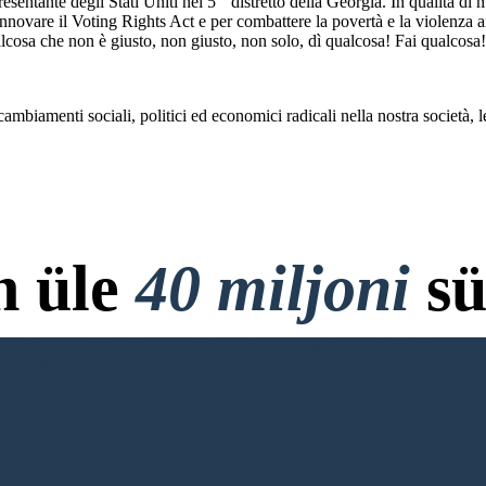
esentante degli Stati Uniti nel 5 ° distretto della Georgia. In qualità 
 rinnovare il Voting Rights Act e per combattere la povertà e la violenza 
lcosa che non è giusto, non giusto, non solo, dì qualcosa! Fai qualcosa
ambiamenti sociali, politici ed economici radicali nella nostra società, 
n üle
40 miljoni
sü
ja Allalaadimist, Krediitkaar
RD