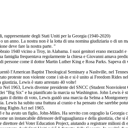
ili, rappresentante degli Stati Uniti per la Georgia (1940-2020)
 o un anno. La nostra non è la lotta di una nomina giudiziaria o di un man
one deve fare la nostra parte. "
bbraio 1940 vicino a Troy, in Alabama. I suoi genitori erano mezzadri e 
a famiglia frequentava regolarmente la chiesa e Giovanni amava predicar
mo di persone come il dottor Martin Luther King e Rosa Parks. Sapeva di v
ntò l'American Baptist Theological Seminary a Nashville, nel Tennessee. 
ato proteste non violente come i sit-in e si è unito ai Freedom Rides nel
giustizia, Lewis è stato arrestato 40 volte!
el 1963, Lewis divenne presidente del SNCC (Student Nonviolent Coor
dei "Big Six" e ha pianificato la marcia su Washington. John Lewis è sta
negato il diritto di voto, Lewis guidò una marcia da Selma a Montgomery
izia. Lewis ha subito una frattura al cranio e ha pensato che sarebbe p
oting Rights Act nel 1965.
e ha avuto un figlio, John-Miles. Ha servito con orgoglio la Georgia co
me un instancabile difensore dell'uguaglianza e della giustizia, che si
irettore del Voter Education Project, aiutando a registrare milioni di e