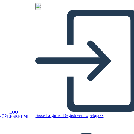
LOO
Sisse Logima
Registreeru õpetajaks
SÜŽEESKEEMI