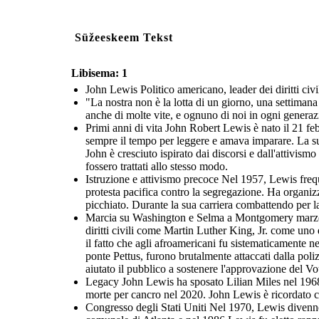
Süžeeskeem Tekst
Libisema: 1
John Lewis Politico americano, leader dei diritti civ
"La nostra non è la lotta di un giorno, una settimana
anche di molte vite, e ognuno di noi in ogni generazi
Primi anni di vita John Robert Lewis è nato il 21 fe
sempre il tempo per leggere e amava imparare. La su
John è cresciuto ispirato dai discorsi e dall'attivis
fossero trattati allo stesso modo.
Istruzione e attivismo precoce Nel 1957, Lewis freque
protesta pacifica contro la segregazione. Ha organizz
picchiato. Durante la sua carriera combattendo per la 
Marcia su Washington e Selma a Montgomery marzo N
diritti civili come Martin Luther King, Jr. come uno 
il fatto che agli afroamericani fu sistematicamente 
ponte Pettus, furono brutalmente attaccati dalla pol
aiutato il pubblico a sostenere l'approvazione del V
Legacy John Lewis ha sposato Lilian Miles nel 1968 
morte per cancro nel 2020. John Lewis è ricordato co
Congresso degli Stati Uniti Nel 1970, Lewis divenne d