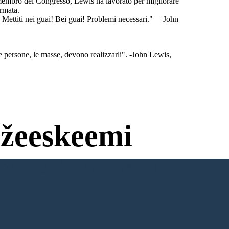
di membro del Congresso, Lewis ha lavorato per migliorare
armata.
! Mettiti nei guai! Bei guai! Problemi necessari." —John
le persone, le masse, devono realizzarli". -John Lewis,
žeeskeemi
ti ega Sisselogimist!