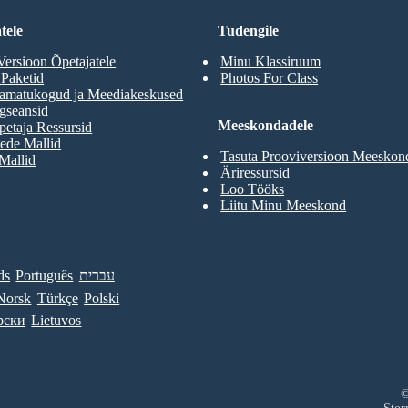
tele
Tudengile
Versioon Õpetajatele
Minu Klassiruum
 Paketid
Photos For Class
aamatukogud ja Meediakeskused
gseansid
Meeskondadele
etaja Ressursid
ede Mallid
Tasuta Prooviversioon Meeskon
 Mallid
Äriressursid
Loo Tööks
Liitu Minu Meeskond
ds
Português
עברית
Norsk
Türkçe
Polski
рски
Lietuvos
©