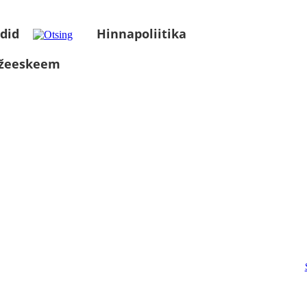
did
Hinnapoliitika
üžeeskeem