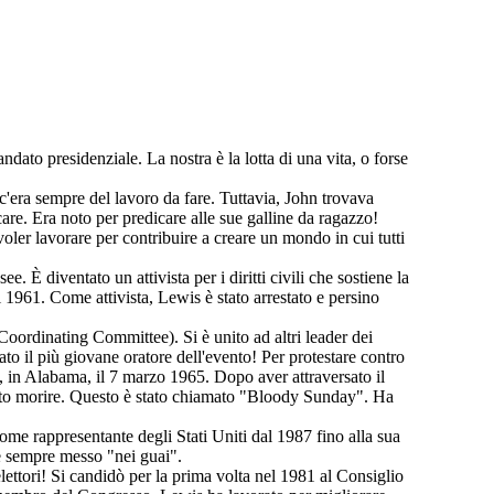
dato presidenziale. La nostra è la lotta di una vita, o forse
c'era sempre del lavoro da fare. Tuttavia, John trovava
e. Era noto per predicare alle sue galline da ragazzo!
oler lavorare per contribuire a creare un mondo in cui tutti
È diventato un attivista per i diritti civili che sostiene la
 1961. Come attivista, Lewis è stato arrestato e persino
dinating Committee). Si è unito ad altri leader dei
to il più giovane oratore dell'evento! Per protestare contro
, in Alabama, il 7 marzo 1965. Dopo aver attraversato il
otuto morire. Questo è stato chiamato "Bloody Sunday". Ha
me rappresentante degli Stati Uniti dal 1987 fino alla sua
 è sempre messo "nei guai".
lettori! Si candidò per la prima volta nel 1981 al Consiglio