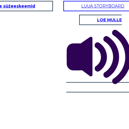
e süžeeskeemid
LUUA STORYBOARD
LOE MULLE
SICAL ABUSE