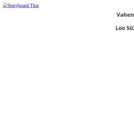
Vahen
Loo S