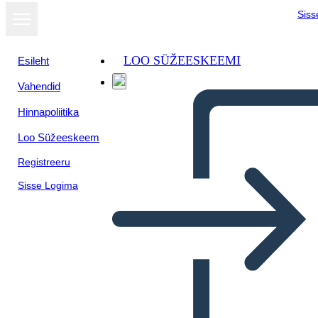
Siss
LOO SÜŽEESKEEMI
Esileht
Vahendid
Hinnapoliitika
Loo Süžeeskeem
Registreeru
Sisse Logima