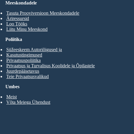
Meeskondadele
Tasuta Prooviversioon Meeskondadele
Äriressursid
Loo Tööks
Liitu Minu Meeskond
Poliitika
Süžeeskeem Autoriõigused ja
Kasutustingimused
Privaatsuspoliitika
Privaatsus ja Turvalisus Koolidele ja Õpilastele
Juurdepääsetavus
Teie Privaatsusvalikud
Umbes
Meist
Võta Meiega Ühendust