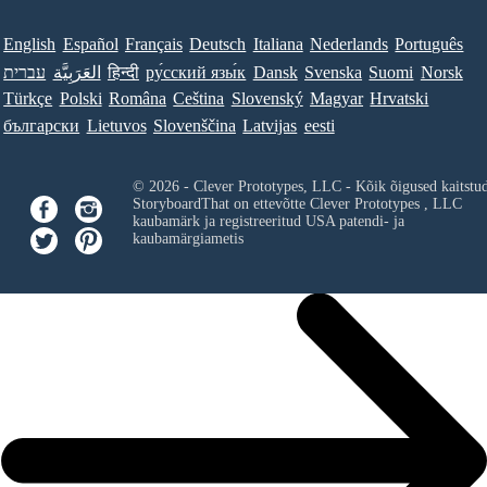
English
Español
Français
Deutsch
Italiana
Nederlands
Português
עברית
العَرَبِيَّة
हिन्दी
ру́сский язы́к
Dansk
Svenska
Suomi
Norsk
Türkçe
Polski
Româna
Ceština
Slovenský
Magyar
Hrvatski
български
Lietuvos
Slovenščina
Latvijas
eesti
© 2026 - Clever Prototypes, LLC - Kõik õigused kaitstu
StoryboardThat on ettevõtte
Clever Prototypes , LLC
kaubamärk ja registreeritud USA patendi- ja
kaubamärgiametis