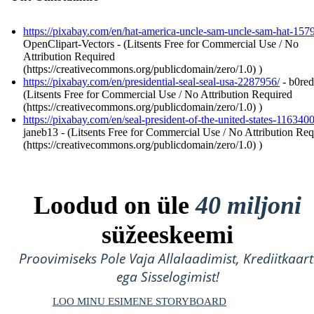
https://pixabay.com/en/hat-america-uncle-sam-uncle-sam-hat-157
OpenClipart-Vectors - (Litsents Free for Commercial Use / No
Attribution Required
(https://creativecommons.org/publicdomain/zero/1.0) )
https://pixabay.com/en/presidential-seal-seal-usa-2287956/
- b0red
(Litsents Free for Commercial Use / No Attribution Required
(https://creativecommons.org/publicdomain/zero/1.0) )
https://pixabay.com/en/seal-president-of-the-united-states-1163400
janeb13 - (Litsents Free for Commercial Use / No Attribution Req
(https://creativecommons.org/publicdomain/zero/1.0) )
Loodud on üle
40 miljoni
süžeeskeemi
Proovimiseks Pole Vaja Allalaadimist, Krediitkaart
ega Sisselogimist!
LOO MINU ESIMENE STORYBOARD