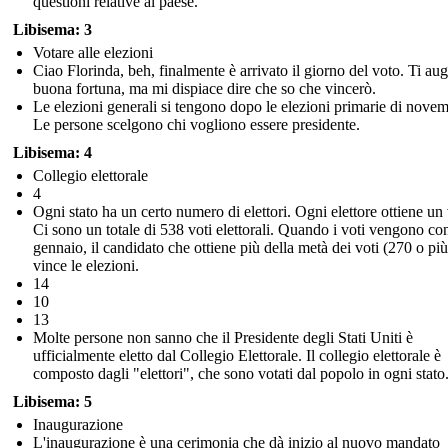
questioni relative al paese.
Libisema: 3
Votare alle elezioni
Ciao Florinda, beh, finalmente è arrivato il giorno del voto. Ti au
buona fortuna, ma mi dispiace dire che so che vincerò.
Le elezioni generali si tengono dopo le elezioni primarie di novem
Le persone scelgono chi vogliono essere presidente.
Libisema: 4
Collegio elettorale
4
Ogni stato ha un certo numero di elettori. Ogni elettore ottiene un
Ci sono un totale di 538 voti elettorali. Quando i voti vengono con
gennaio, il candidato che ottiene più della metà dei voti (270 o più
vince le elezioni.
14
10
13
Molte persone non sanno che il Presidente degli Stati Uniti è
ufficialmente eletto dal Collegio Elettorale. Il collegio elettorale è
composto dagli "elettori", che sono votati dal popolo in ogni stato
Libisema: 5
Inaugurazione
L'inaugurazione è una cerimonia che dà inizio al nuovo mandato