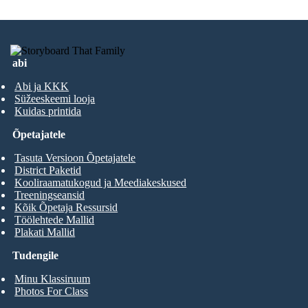
abi
Abi ja KKK
Süžeeskeemi looja
Kuidas printida
Õpetajatele
Tasuta Versioon Õpetajatele
District Paketid
Kooliraamatukogud ja Meediakeskused
Treeningseansid
Kõik Õpetaja Ressursid
Töölehtede Mallid
Plakati Mallid
Tudengile
Minu Klassiruum
Photos For Class