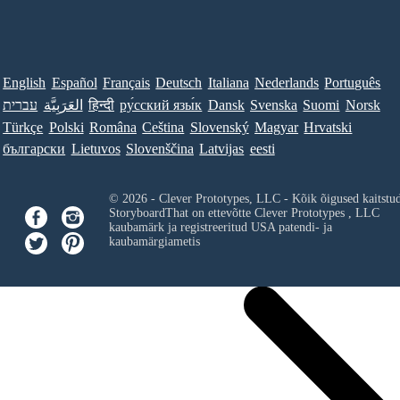
English
Español
Français
Deutsch
Italiana
Nederlands
Português
עברית
العَرَبِيَّة
हिन्दी
ру́сский язы́к
Dansk
Svenska
Suomi
Norsk
Türkçe
Polski
Româna
Ceština
Slovenský
Magyar
Hrvatski
български
Lietuvos
Slovenščina
Latvijas
eesti
© 2026 - Clever Prototypes, LLC - Kõik õigused kaitstu
StoryboardThat on ettevõtte
Clever Prototypes , LLC
kaubamärk ja registreeritud USA patendi- ja
kaubamärgiametis