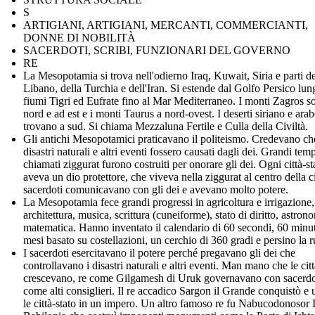
S
ARTIGIANI, ARTIGIANI, MERCANTI, COMMERCIANTI,
DONNE DI NOBILITÀ
SACERDOTI, SCRIBI, FUNZIONARI DEL GOVERNO
RE
La Mesopotamia si trova nell'odierno Iraq, Kuwait, Siria e parti de
Libano, della Turchia e dell'Iran. Si estende dal Golfo Persico lun
fiumi Tigri ed Eufrate fino al Mar Mediterraneo. I monti Zagros s
nord e ad est e i monti Taurus a nord-ovest. I deserti siriano e arab
trovano a sud. Si chiama Mezzaluna Fertile e Culla della Civiltà.
Gli antichi Mesopotamici praticavano il politeismo. Credevano ch
disastri naturali e altri eventi fossero causati dagli dei. Grandi temp
chiamati ziggurat furono costruiti per onorare gli dei. Ogni città-st
aveva un dio protettore, che viveva nella ziggurat al centro della ci
sacerdoti comunicavano con gli dei e avevano molto potere.
La Mesopotamia fece grandi progressi in agricoltura e irrigazione, 
architettura, musica, scrittura (cuneiforme), stato di diritto, astron
matematica. Hanno inventato il calendario di 60 secondi, 60 minut
mesi basato su costellazioni, un cerchio di 360 gradi e persino la r
I sacerdoti esercitavano il potere perché pregavano gli dei che
controllavano i disastri naturali e altri eventi. Man mano che le citt
crescevano, re come Gilgamesh di Uruk governavano con sacerdo
come alti consiglieri. Il re accadico Sargon il Grande conquistò e 
le città-stato in un impero. Un altro famoso re fu Nabucodonosor I