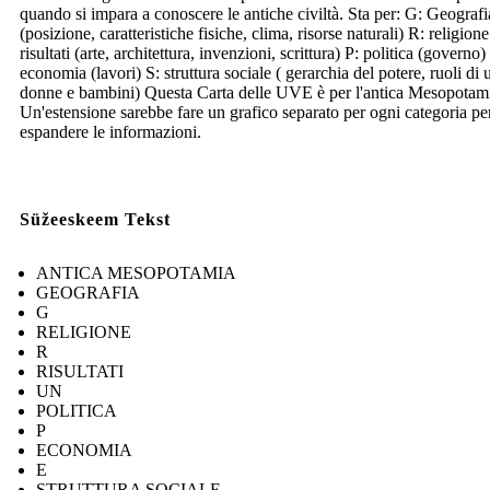
quando si impara a conoscere le antiche civiltà. Sta per: G: Geografi
(posizione, caratteristiche fisiche, clima, risorse naturali) R: religion
risultati (arte, architettura, invenzioni, scrittura) P: politica (governo)
economia (lavori) S: struttura sociale ( gerarchia del potere, ruoli di
donne e bambini) Questa Carta delle UVE è per l'antica Mesopotam
Un'estensione sarebbe fare un grafico separato per ogni categoria pe
espandere le informazioni.
Süžeeskeem Tekst
ANTICA MESOPOTAMIA
GEOGRAFIA
G
RELIGIONE
R
RISULTATI
UN
POLITICA
P
ECONOMIA
E
STRUTTURA SOCIALE