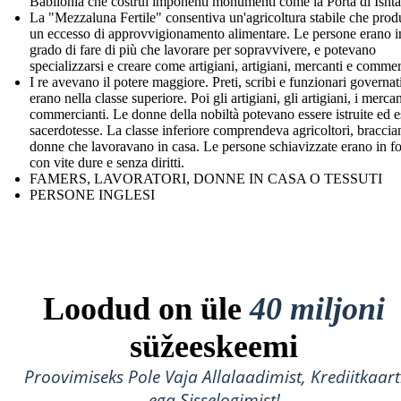
Babilonia che costruì imponenti monumenti come la Porta di Ishta
La "Mezzaluna Fertile" consentiva un'agricoltura stabile che pro
un eccesso di approvvigionamento alimentare. Le persone erano i
grado di fare di più che lavorare per sopravvivere, e potevano
specializzarsi e creare come artigiani, artigiani, mercanti e commer
I re avevano il potere maggiore. Preti, scribi e funzionari governat
erano nella classe superiore. Poi gli artigiani, gli artigiani, i mercan
commercianti. Le donne della nobiltà potevano essere istruite ed e
sacerdotesse. La classe inferiore comprendeva agricoltori, braccian
donne che lavoravano in casa. Le persone schiavizzate erano in f
con vite dure e senza diritti.
FAMERS, LAVORATORI, DONNE IN CASA O TESSUTI
PERSONE INGLESI
Loodud on üle
40 miljoni
süžeeskeemi
Proovimiseks Pole Vaja Allalaadimist, Krediitkaart
ega Sisselogimist!