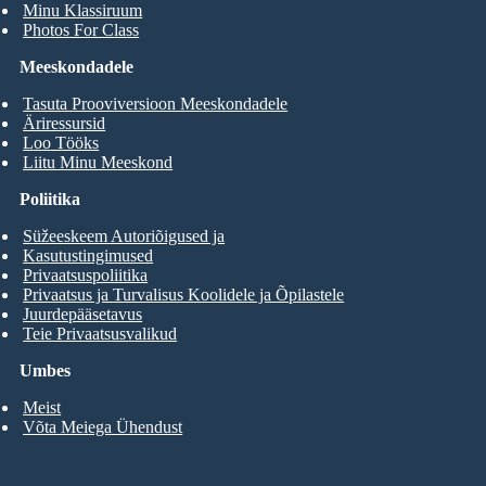
Minu Klassiruum
Photos For Class
Meeskondadele
Tasuta Prooviversioon Meeskondadele
Äriressursid
Loo Tööks
Liitu Minu Meeskond
Poliitika
Süžeeskeem Autoriõigused ja
Kasutustingimused
Privaatsuspoliitika
Privaatsus ja Turvalisus Koolidele ja Õpilastele
Juurdepääsetavus
Teie Privaatsusvalikud
Umbes
Meist
Võta Meiega Ühendust