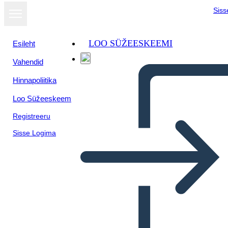
Siss
LOO SÜŽEESKEEMI
Esileht
Vahendid
Hinnapoliitika
Loo Süžeeskeem
Registreeru
Sisse Logima