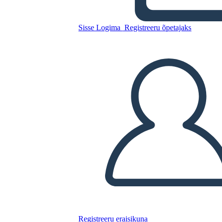
Mesopotamia UVA
Sisse Logima
Registreeru õpetajaks
Kopeerige see süžeeskeemid
LUUA STORYBOARD
ESITA SLAIDIESITLUST
LOE MULLE
Registreeru eraisikuna