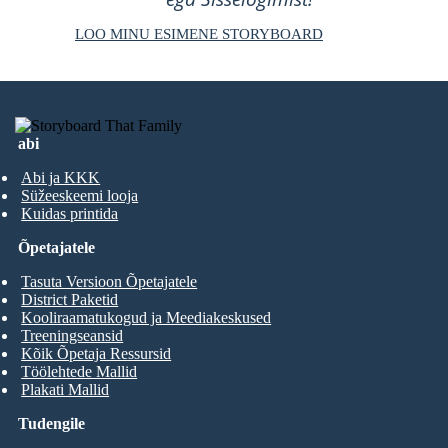
LOO MINU ESIMENE STORYBOARD
abi
Abi ja KKK
Süžeeskeemi looja
Kuidas printida
Õpetajatele
Tasuta Versioon Õpetajatele
District Paketid
Kooliraamatukogud ja Meediakeskused
Treeningseansid
Kõik Õpetaja Ressursid
Töölehtede Mallid
Plakati Mallid
Tudengile