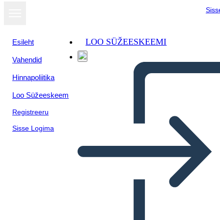
Siss
LOO SÜŽEESKEEMI
Esileht
Vahendid
Hinnapoliitika
Loo Süžeeskeem
Registreeru
Sisse Logima
Metis of Canada Esempio di
Vocabolario