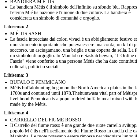
BANDIERA M É TIS
La bandiera Métis è il simbolo dell'infinito su sfondo blu. Rappre
l'eterna M é tis nazione e l'unione di due culture. La bandiera è
considerata un simbolo di comunità e orgoglio.
Libisema: 2
M É TIS SASH
La fascia intrecciata dai colori vivaci è un abbigliamento festivo e
uno strumento importante che poteva essere una corda, un kit di p
soccorso, un asciugamano, una briglia e una coperta da sella. La f
un simbolo di orgoglio. In Manitoba e Saskatchewan, "L'Ordine d
Fascia" viene conferito a una persona Métis che ha dato contributi
culturali, politici o sociali.
Libisema: 3
BUFALO E PEMMICANO
Métis buffalohunting began on the North American plains in the l
1700s and continued until 1878.Thehuntwasa vital part of Métisp
livelihood.Pemmican is a popular dried buffalo meat mixed with b
made by the Métis.
Libisema: 4
CARRELLO DEL FIUME ROSSO
Il Carrello del fiume rosso è una grande due ruote carrello svilupp
popolo M é tis nell'insediamento del Fiume Rosso in quella che o
Manitoba. Le ruote potevano essere rimosse per viaggiare lungo i