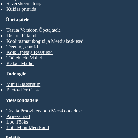
Süžeeskeemi looja
Kuidas printida
Õpetajatele
Tasuta Versioon Õpetajatele
District Paketid
Kooliraamatukogud ja Meediakeskused
Treeningseansid
Kõik Õpetaja Ressursid
Töölehtede Mallid
Plakati Mallid
Tudengile
Minu Klassiruum
Photos For Class
Meeskondadele
Tasuta Prooviversioon Meeskondadele
Äriressursid
Loo Tööks
Liitu Minu Meeskond
Poliitika