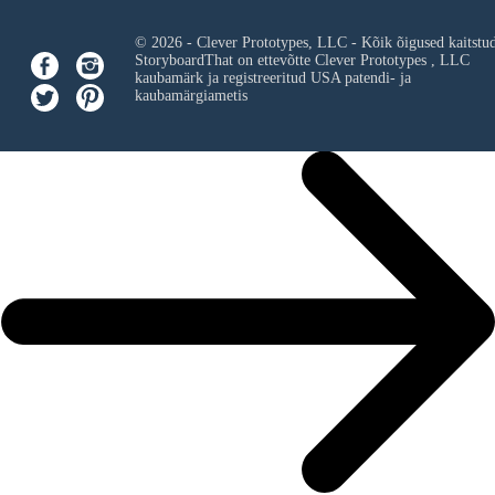
© 2026 - Clever Prototypes, LLC - Kõik õigused kaitstu
StoryboardThat on ettevõtte
Clever Prototypes , LLC
kaubamärk ja registreeritud USA patendi- ja
kaubamärgiametis