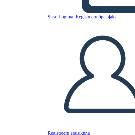
Sisse Logima
Registreeru õpetajaks
Kopeerige see süžeeskeemid
LUUA STORYBOARD
ESITA SLAIDIESITLUST
LOE MULLE
Registreeru eraisikuna