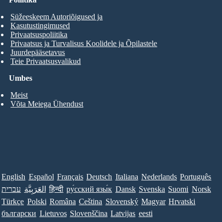
Süžeeskeem Autoriõigused ja
Kasutustingimused
Privaatsuspoliitika
Privaatsus ja Turvalisus Koolidele ja Õpilastele
Juurdepääsetavus
Teie Privaatsusvalikud
Umbes
Meist
Võta Meiega Ühendust
English
Español
Français
Deutsch
Italiana
Nederlands
Português
עברית
العَرَبِيَّة
हिन्दी
ру́сский язы́к
Dansk
Svenska
Suomi
Norsk
Türkçe
Polski
Româna
Ceština
Slovenský
Magyar
Hrvatski
български
Lietuvos
Slovenščina
Latvijas
eesti