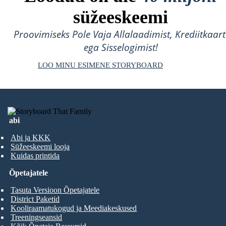
süžeeskeemi
Proovimiseks Pole Vaja Allalaadimist, Krediitkaart
ega Sisselogimist!
LOO MINU ESIMENE STORYBOARD
abi
Abi ja KKK
Süžeeskeemi looja
Kuidas printida
Õpetajatele
Tasuta Versioon Õpetajatele
District Paketid
Kooliraamatukogud ja Meediakeskused
Treeningseansid