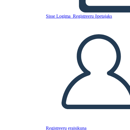
Southwest Spider Map
Sisse Logima
Registreeru õpetajaks
Kopeerige see süžeeskeemid
LUUA STORYBOARD
ESITA SLAIDIESITLUST
LOE MULLE
Registreeru eraisikuna