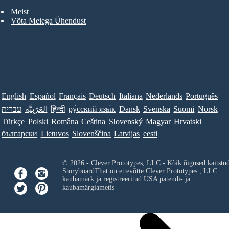
Meist
Võta Meiega Ühendust
English
Español
Français
Deutsch
Italiana
Nederlands
Português
עברית
العَرَبِيَّة
हिन्दी
ру́сский язы́к
Dansk
Svenska
Suomi
Norsk
Türkçe
Polski
Româna
Ceština
Slovenský
Magyar
Hrvatski
български
Lietuvos
Slovenščina
Latvijas
eesti
© 2026 - Clever Prototypes, LLC - Kõik õigused kaitstu
StoryboardThat on ettevõtte
Clever Prototypes , LLC
kaubamärk ja registreeritud USA patendi- ja
kaubamärgiametis