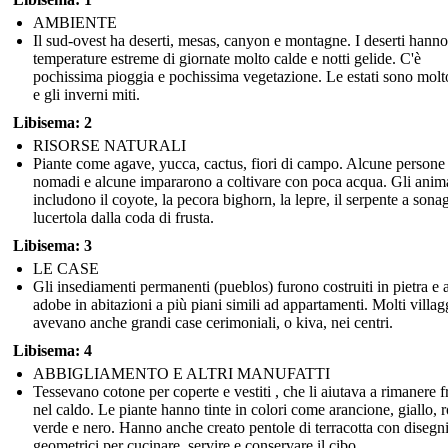
AMBIENTE
Il sud-ovest ha deserti, mesas, canyon e montagne. I deserti hanno
temperature estreme di giornate molto calde e notti gelide. C'è
pochissima pioggia e pochissima vegetazione. Le estati sono molt
e gli inverni miti.
Libisema: 2
RISORSE NATURALI
Piante come agave, yucca, cactus, fiori di campo. Alcune persone
nomadi e alcune impararono a coltivare con poca acqua. Gli anim
includono il coyote, la pecora bighorn, la lepre, il serpente a sonag
lucertola dalla coda di frusta.
Libisema: 3
LE CASE
Gli insediamenti permanenti (pueblos) furono costruiti in pietra e a
adobe in abitazioni a più piani simili ad appartamenti. Molti villag
avevano anche grandi case cerimoniali, o kiva, nei centri.
Libisema: 4
ABBIGLIAMENTO E ALTRI MANUFATTI
Tessevano cotone per coperte e vestiti , che li aiutava a rimanere f
nel caldo. Le piante hanno tinte in colori come arancione, giallo, r
verde e nero. Hanno anche creato pentole di terracotta con disegn
geometrici per cucinare, servire e conservare il cibo.