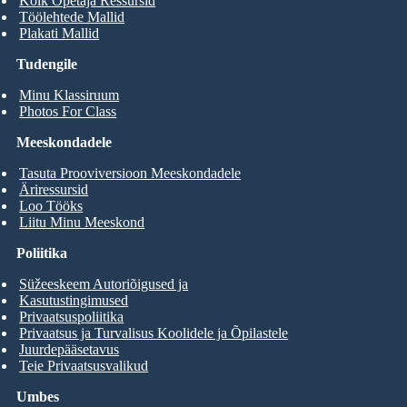
Kõik Õpetaja Ressursid
Töölehtede Mallid
Plakati Mallid
Tudengile
Minu Klassiruum
Photos For Class
Meeskondadele
Tasuta Prooviversioon Meeskondadele
Äriressursid
Loo Tööks
Liitu Minu Meeskond
Poliitika
Süžeeskeem Autoriõigused ja
Kasutustingimused
Privaatsuspoliitika
Privaatsus ja Turvalisus Koolidele ja Õpilastele
Juurdepääsetavus
Teie Privaatsusvalikud
Umbes