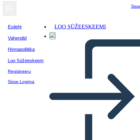
Siss
LOO SÜŽEESKEEMI
Esileht
Vahendid
Hinnapoliitika
Loo Süžeeskeem
Registreeru
Sisse Logima
Native Americans of the