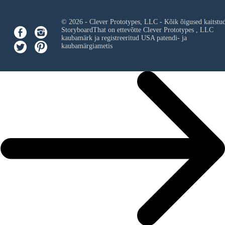
© 2026 - Clever Prototypes, LLC - Kõik õigused kaitstu
StoryboardThat on ettevõtte
Clever Prototypes , LLC
kaubamärk ja registreeritud USA patendi- ja
kaubamärgiametis