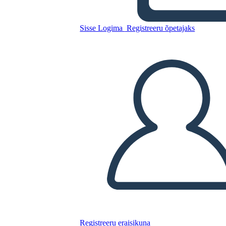
Forma di Mango
Sisse Logima
Registreeru õpetajaks
Kopeerige see süžeeskeemid
LUUA STORYBOARD
ESITA SLAIDIESITLUST
LOE MULLE
Registreeru eraisikuna