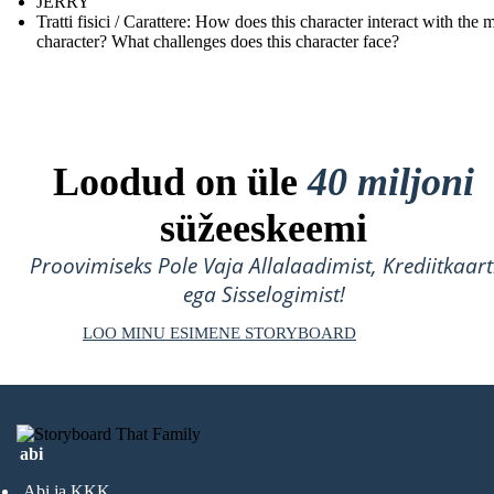
JERRY
Tratti fisici / Carattere: How does this character interact with the 
character? What challenges does this character face?
Loodud on üle
40 miljoni
süžeeskeemi
Proovimiseks Pole Vaja Allalaadimist, Krediitkaart
ega Sisselogimist!
LOO MINU ESIMENE STORYBOARD
abi
Abi ja KKK