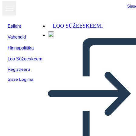
Siss
LOO SÜŽEESKEEMI
Esileht
Vahendid
Hinnapoliitika
Loo Süžeeskeem
Registreeru
Sisse Logima
Personaggi Dello Spazio a