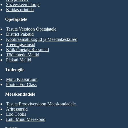
Süžeeskeemi looja
Kuidas printida
Õpetajatele
Tasuta Versioon Õpetajatele
District Paketid
Kooliraamatukogud ja Meediakeskused
Treeningseansid
Kõik Õpetaja Ressursid
Töölehtede Mallid
Plakati Mallid
Tudengile
Minu Klassiruum
Photos For Class
Meeskondadele
Tasuta Prooviversioon Meeskondadele
Äriressursid
Loo Tööks
Liitu Minu Meeskond