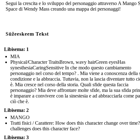
Segui la crescita e lo sviluppo del personaggio attraverso A Mango
Space di Wendy Mass creando una mappa dei personaggi!
Süžeeskeem Tekst
Libisema: 1
MIA
Physical/Character TraitsBrown, wavy hairGreen eyesHas
synesthesiaCaringSensitive In che modo questo cambiamento
personaggio nel corso del tempo? . Mia viene a conoscenza della 
condizione e la abbraccia. Tuttavia, non la lascia diventare tutto c
è. Mia cresce nel corso della storia. Quali sfide questa faccia
personaggio? Mia deve affrontare molte sfide, ma la sua sfida prin
è imparare a convivere con la sinestesia e ad abbracciarla come pa
ciò che è.
Libisema: 2
MANGO
Tratti fisici / Carattere: How does this character change over tim
challenges does this character face?
Libisema: 3