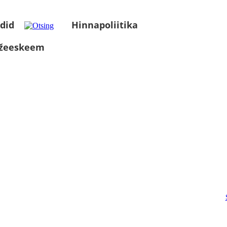
did
Hinnapoliitika
üžeeskeem