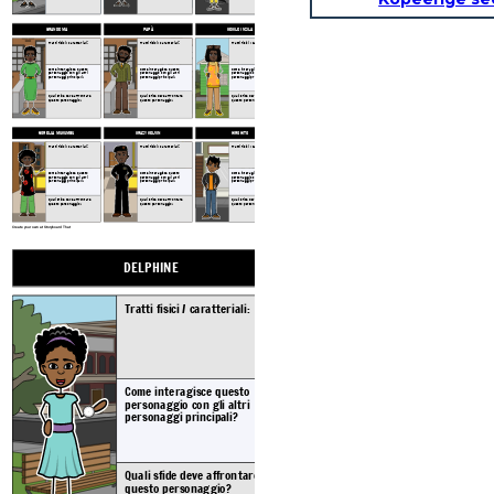
GRANDE MA
PAPÀ
CECILE / NZILA
Tratti fisici / caratteriali:
Tratti fisici / caratteriali:
Tratti fisici / caratteriali:
Come interagisce questo
Come interagisce questo
Come interagisce questo
personaggio con gli altri
personaggio con gli altri
personaggio con gli altri
personaggi principali?
personaggi principali?
personaggi principali?
Quali sfide deve affrontare
Quali sfide deve affrontare
Quali sfide deve affrontare
questo personaggio?
questo personaggio?
questo personaggio?
SORELLA MUKUMBU
CRAZY KELVIN
HIROHITO
Tratti fisici / caratteriali:
Tratti fisici / caratteriali:
Tratti fisici / caratteriali:
Come interagisce questo
Come interagisce questo
Come interagisce questo
personaggio con gli altri
personaggio con gli altri
personaggio con gli altri
personaggi principali?
personaggi principali?
personaggi principali?
Quali sfide deve affrontare
Quali sfide deve affrontare
Quali sfide deve affrontare
questo personaggio?
questo personaggio?
questo personaggio?
Create your own at Storyboard That
DELPHINE
VONETTA
Tratti fisici / caratteriali:
Tratti fisici / car
Come interagisce questo
Come interagisc
personaggio con gli altri
personaggio con 
personaggi principali?
personaggi princ
Quali sfide deve affrontare
Quali sfide deve
questo personaggio?
questo persona