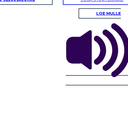
LOE MULLE
FELCE
atteriali:
Tratti fisici / caratteriali:
e questo
Come interagisce questo
gli altri
personaggio con gli altri
ipali?
personaggi principali?
 affrontare
Quali sfide deve affrontare
ggio?
questo personaggio?