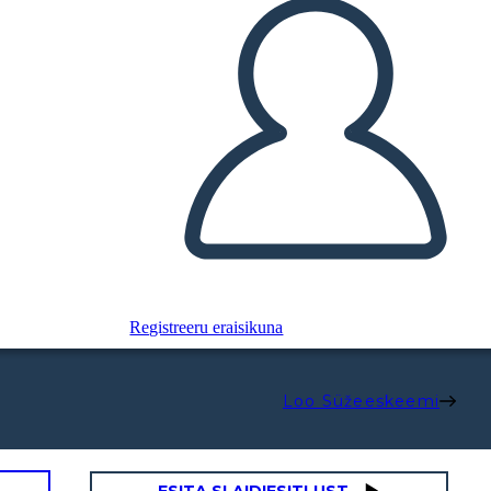
Registreeru eraisikuna
Loo Süžeeskeemi