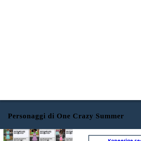
Personaggi di One Crazy Summer
FELCE
DELPHINE
VONETTA
Tratti fisici / caratteriali:
Tratti fisici / caratteriali:
Tratti fisici / caratteriali:
Come interagisce questo
Come interagisce questo
Come interagisce questo
personaggio con gli altri
personaggio con gli altri
personaggio con gli altri
personaggi principali?
personaggi principali?
personaggi principali?
Kopeerige se
Quali sfide deve affrontare
Quali sfide deve affrontare
Quali sfide deve affrontare
questo personaggio?
questo personaggio?
questo personaggio?