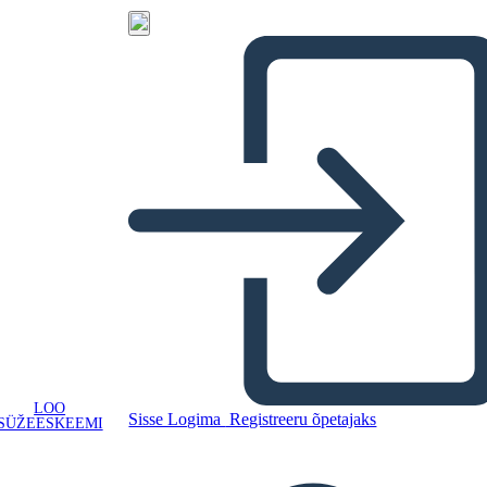
LOO
Sisse Logima
Registreeru õpetajaks
SÜŽEESKEEMI