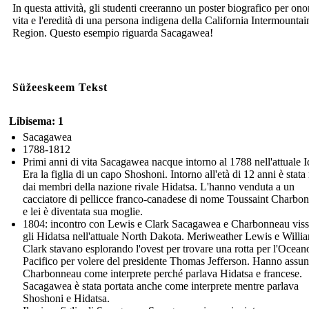
In questa attività, gli studenti creeranno un poster biografico per ono
vita e l'eredità di una persona indigena della California Intermountai
Region. Questo esempio riguarda Sacagawea!
Süžeeskeem Tekst
Libisema: 1
Sacagawea
1788-1812
Primi anni di vita Sacagawea nacque intorno al 1788 nell'attuale 
Era la figlia di un capo Shoshoni. Intorno all'età di 12 anni è stata 
dai membri della nazione rivale Hidatsa. L'hanno venduta a un
cacciatore di pellicce franco-canadese di nome Toussaint Charbo
e lei è diventata sua moglie.
1804: incontro con Lewis e Clark Sacagawea e Charbonneau visse
gli Hidatsa nell'attuale North Dakota. Meriweather Lewis e Willi
Clark stavano esplorando l'ovest per trovare una rotta per l'Ocean
Pacifico per volere del presidente Thomas Jefferson. Hanno assun
Charbonneau come interprete perché parlava Hidatsa e francese.
Sacagawea è stata portata anche come interprete mentre parlava
Shoshoni e Hidatsa.