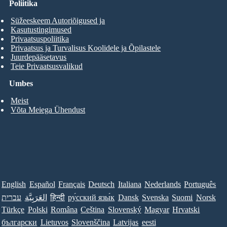
Poliitika
Süžeeskeem Autoriõigused ja
Kasutustingimused
Privaatsuspoliitika
Privaatsus ja Turvalisus Koolidele ja Õpilastele
Juurdepääsetavus
Teie Privaatsusvalikud
Umbes
Meist
Võta Meiega Ühendust
English
Español
Français
Deutsch
Italiana
Nederlands
Português
עברית
العَرَبِيَّة
हिन्दी
ру́сский язы́к
Dansk
Svenska
Suomi
Norsk
Türkçe
Polski
Româna
Ceština
Slovenský
Magyar
Hrvatski
български
Lietuvos
Slovenščina
Latvijas
eesti