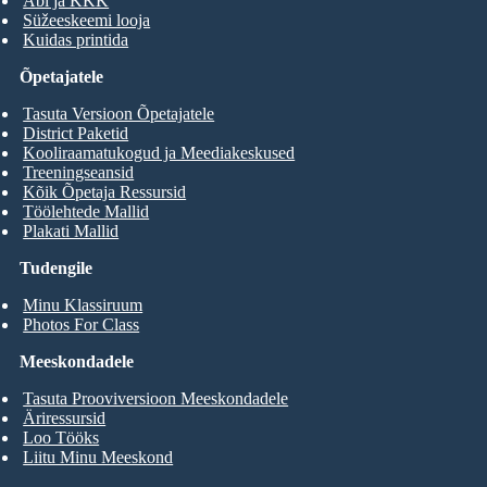
Abi ja KKK
Süžeeskeemi looja
Kuidas printida
Õpetajatele
Tasuta Versioon Õpetajatele
District Paketid
Kooliraamatukogud ja Meediakeskused
Treeningseansid
Kõik Õpetaja Ressursid
Töölehtede Mallid
Plakati Mallid
Tudengile
Minu Klassiruum
Photos For Class
Meeskondadele
Tasuta Prooviversioon Meeskondadele
Äriressursid
Loo Tööks
Liitu Minu Meeskond