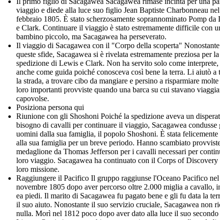
Il primo figlio di Sacagawea Sacagawea rimase incinta per una par
viaggio e diede alla luce suo figlio Jean Baptiste Charbonneau nel
febbraio 1805. È stato scherzosamente soprannominato Pomp da
e Clark. Continuare il viaggio è stato estremamente difficile con u
bambino piccolo, ma Sacagawea ha perseverato.
Il viaggio di Sacagawea con il "Corpo della scoperta" Nonostante
queste sfide, Sacagawea si è rivelata estremamente preziosa per la
spedizione di Lewis e Clark. Non ha servito solo come interprete
anche come guida poiché conosceva così bene la terra. Li aiutò a 
la strada, a trovare cibo da mangiare e persino a risparmiare molte
loro importanti provviste quando una barca su cui stavano viaggia
capovolse.
Posiziona persona qui
Riunione con gli Shoshoni Poiché la spedizione aveva un dispera
bisogno di cavalli per continuare il viaggio, Sacagawea condusse 
uomini dalla sua famiglia, il popolo Shoshoni. È stata felicemente 
alla sua famiglia per un breve periodo. Hanno scambiato provvist
medaglione da Thomas Jefferson per i cavalli necessari per continu
loro viaggio. Sacagawea ha continuato con il Corps of Discovery 
loro missione.
Raggiungere il Pacifico Il gruppo raggiunse l'Oceano Pacifico nel
novembre 1805 dopo aver percorso oltre 2.000 miglia a cavallo, i
ea piedi. Il marito di Sacagawea fu pagato bene e gli fu data la ter
il suo aiuto. Nonostante il suo servizio cruciale, Sacagawea non ri
nulla. Morì nel 1812 poco dopo aver dato alla luce il suo secondo 