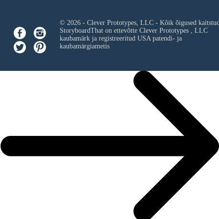
© 2026 - Clever Prototypes, LLC - Kõik õigused kaitstu
StoryboardThat on ettevõtte
Clever Prototypes , LLC
kaubamärk ja registreeritud USA patendi- ja
kaubamärgiametis