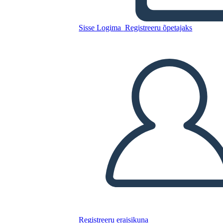
Sacagawea
Sisse Logima
Registreeru õpetajaks
Kopeerige see süžeeskeemid
LUUA STORYBOARD
ESITA SLAIDIESITLUST
LOE MULLE
Registreeru eraisikuna