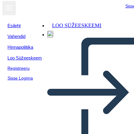
Siss
LOO SÜŽEESKEEMI
Esileht
Vahendid
Hinnapoliitika
Loo Süžeeskeem
Registreeru
Sisse Logima
Poster Della Biografia di