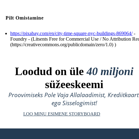
Pilt Omistamine
https://pixabay.com/en/city-time-square-nyc-buildings-869064/
-
Foundry - (Litsents Free for Commercial Use / No Attribution Re
(https://creativecommons.org/publicdomain/zero/1.0) )
Loodud on üle
40 miljoni
süžeeskeemi
Proovimiseks Pole Vaja Allalaadimist, Krediitkaart
ega Sisselogimist!
LOO MINU ESIMENE STORYBOARD