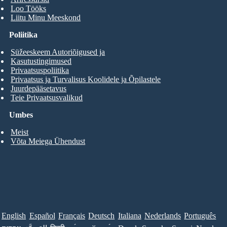
Loo Tööks
Liitu Minu Meeskond
Poliitika
Süžeeskeem Autoriõigused ja
Kasutustingimused
Privaatsuspoliitika
Privaatsus ja Turvalisus Koolidele ja Õpilastele
Juurdepääsetavus
Teie Privaatsusvalikud
Umbes
Meist
Võta Meiega Ühendust
English
Español
Français
Deutsch
Italiana
Nederlands
Português