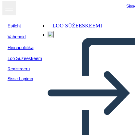
Siss
LOO SÜŽEESKEEMI
Esileht
Vahendid
Hinnapoliitika
Loo Süžeeskeem
Registreeru
Sisse Logima
Profilo Dello Stato: New York