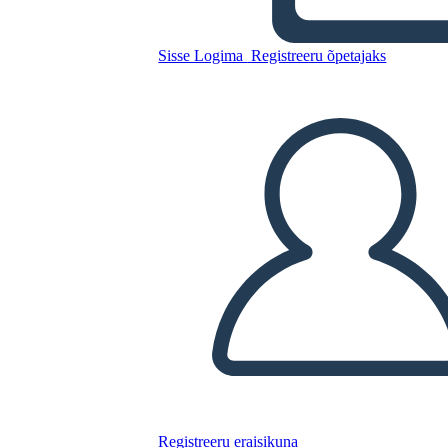
Sisse Logima
Registreeru õpetajaks
Kopeerige see süžeeskeemid
LUUA STORYBOARD
ESITA SLAIDIESITLUST
LOE MULLE
Registreeru eraisikuna