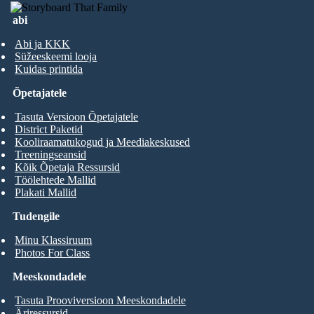
abi
Abi ja KKK
Süžeeskeemi looja
Kuidas printida
Õpetajatele
Tasuta Versioon Õpetajatele
District Paketid
Kooliraamatukogud ja Meediakeskused
Treeningseansid
Kõik Õpetaja Ressursid
Töölehtede Mallid
Plakati Mallid
Tudengile
Minu Klassiruum
Photos For Class
Meeskondadele
Tasuta Prooviversioon Meeskondadele
Äriressursid