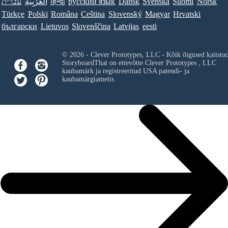
עברית
العَرَبِيَّة
हिन्दी
ру́сский язы́к
Dansk
Svenska
Suomi
Norsk
Türkçe
Polski
Româna
Ceština
Slovenský
Magyar
Hrvatski
български
Lietuvos
Slovenščina
Latvijas
eesti
© 2026 - Clever Prototypes, LLC - Kõik õigused kaitstu
StoryboardThat on ettevõtte
Clever Prototypes , LLC
kaubamärk ja registreeritud USA patendi- ja
kaubamärgiametis