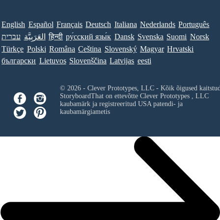
English
Español
Français
Deutsch
Italiana
Nederlands
Português
עברית
العَرَبِيَّة
हिन्दी
ру́сский язы́к
Dansk
Svenska
Suomi
Norsk
Türkçe
Polski
Româna
Ceština
Slovenský
Magyar
Hrvatski
български
Lietuvos
Slovenščina
Latvijas
eesti
© 2026 - Clever Prototypes, LLC - Kõik õigused kaitstu
StoryboardThat on ettevõtte
Clever Prototypes , LLC
kaubamärk ja registreeritud USA patendi- ja
kaubamärgiametis