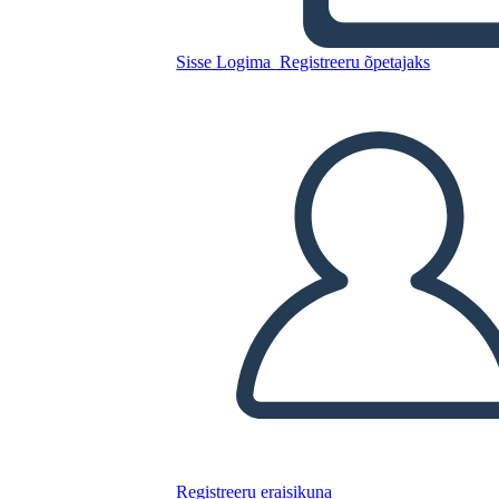
Sisse Logima
Registreeru õpetajaks
Kopeerige see süžeeskeemid
LUUA STORYBOARD
ESITA SLAIDIESITLUST
LOE MULLE
Registreeru eraisikuna