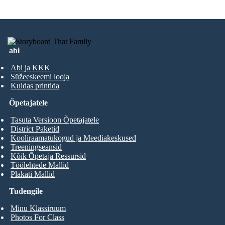
abi
Abi ja KKK
Süžeeskeemi looja
Kuidas printida
Õpetajatele
Tasuta Versioon Õpetajatele
District Paketid
Kooliraamatukogud ja Meediakeskused
Treeningseansid
Kõik Õpetaja Ressursid
Töölehtede Mallid
Plakati Mallid
Tudengile
Minu Klassiruum
Photos For Class