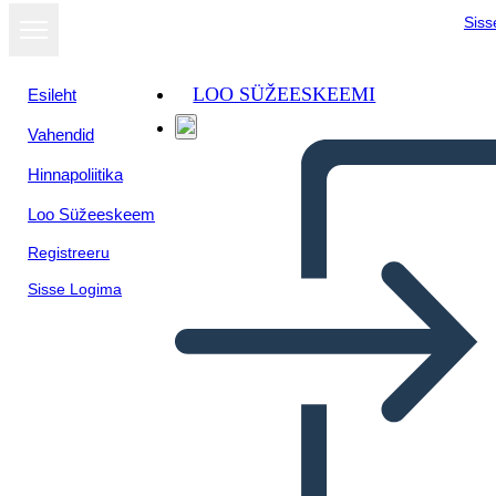
Siss
LOO SÜŽEESKEEMI
Esileht
Vahendid
Hinnapoliitika
Loo Süžeeskeem
Registreeru
Sisse Logima
Proteste Contro la Guerra del
Vietnam