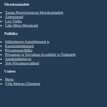
Meeskondadele
Tasuta Prooviversioon Meeskondadele
Äriressursid
Loo Tööks
Liitu Minu Meeskond
Poliitika
Süžeeskeem Autoriõigused ja
Kasutustingimused
Privaatsuspoliitika
Privaatsus ja Turvalisus Koolidele ja Õpilastele
Juurdepääsetavus
Teie Privaatsusvalikud
Umbes
Meist
Võta Meiega Ühendust