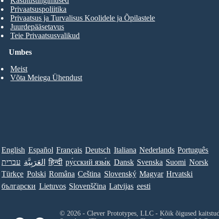
Kasutustingimused
Privaatsuspoliitika
Privaatsus ja Turvalisus Koolidele ja Õpilastele
Juurdepääsetavus
Teie Privaatsusvalikud
Umbes
Meist
Võta Meiega Ühendust
English
Español
Français
Deutsch
Italiana
Nederlands
Português
עברית
العَرَبِيَّة
हिन्दी
ру́сский язы́к
Dansk
Svenska
Suomi
Norsk
Türkçe
Polski
Româna
Ceština
Slovenský
Magyar
Hrvatski
български
Lietuvos
Slovenščina
Latvijas
eesti
© 2026 - Clever Prototypes, LLC - Kõik õigused kaitstu