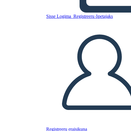
Presidente?
Sisse Logima
Registreeru õpetajaks
Kopeerige see süžeeskeemid
LUUA STORYBOARD
ESITA SLAIDIESITLUST
LOE MULLE
Registreeru eraisikuna