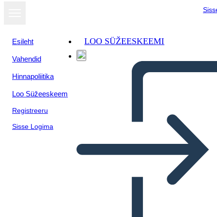
Siss
LOO SÜŽEESKEEMI
Esileht
Vahendid
Hinnapoliitika
Loo Süžeeskeem
Registreeru
Sisse Logima
Quindi Vuoi Diventare