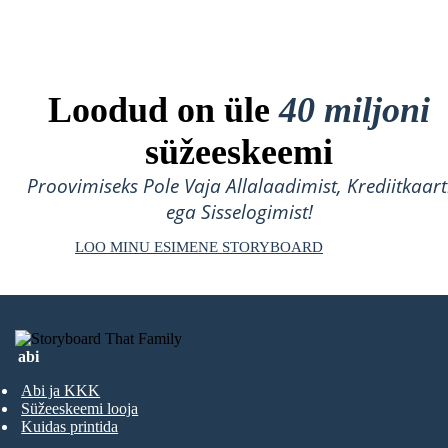
Loodud on üle
40 miljoni
süžeeskeemi
Proovimiseks Pole Vaja Allalaadimist, Krediitkaart
ega Sisselogimist!
LOO MINU ESIMENE STORYBOARD
abi
Abi ja KKK
Süžeeskeemi looja
Kuidas printida