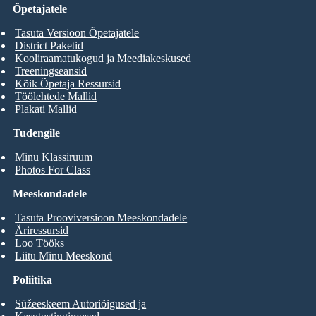
Õpetajatele
Tasuta Versioon Õpetajatele
District Paketid
Kooliraamatukogud ja Meediakeskused
Treeningseansid
Kõik Õpetaja Ressursid
Töölehtede Mallid
Plakati Mallid
Tudengile
Minu Klassiruum
Photos For Class
Meeskondadele
Tasuta Prooviversioon Meeskondadele
Äriressursid
Loo Tööks
Liitu Minu Meeskond
Poliitika
Süžeeskeem Autoriõigused ja