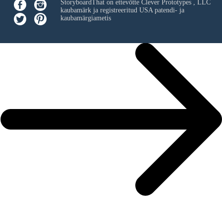
StoryboardThat on ettevõtte
Clever Prototypes , LLC
kaubamärk ja registreeritud USA patendi- ja
kaubamärgiametis