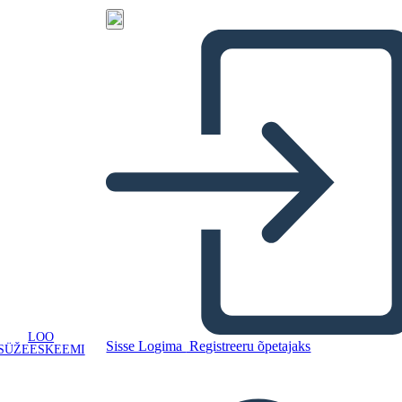
LOO
Sisse Logima
Registreeru õpetajaks
SÜŽEESKEEMI