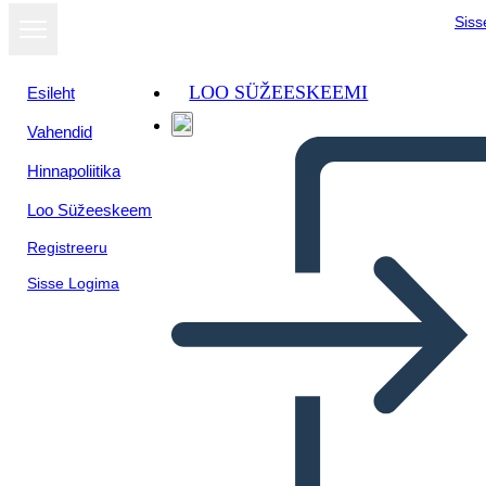
Siss
LOO SÜŽEESKEEMI
Esileht
Vahendid
Hinnapoliitika
Loo Süžeeskeem
Registreeru
Sisse Logima
Riepilogo Della Trama di