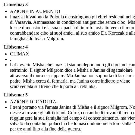
Libisema: 3
AZIONE IN AUMENTO
I nazisti invadono la Polonia e costringono gli ebrei residenti nel 
di Varsavia. Ammassato in condizioni antigeniche senza cibo, Mi
le sue dimensioni e la sua capacità di intrufolarsi attraverso il mur
contrabbandare cibo ai suoi amici, al suo amico Dr. Korczak e all
famiglia adottiva, i Milgrom.
Libisema: 4
CLIMAX
.
Uri avverte Misha che i nazisti stanno deportando gli ebrei nei ca
sterminio. Il signor Milgrom dice a Misha e Janina di sgattaiolare
attraverso il muro e scappare. Ma Janina non sopporta di lasciare 
padre. Misha cerca di fermarla, ma Janina corre indietro e viene
scaraventata sul treno che li porta a Treblinka.
Libisema: 5
AZIONE DI CADUTA
I treni portano via l'amata Janina di Misha e il signor Milgrom. N
riesce a trovare gli altri orfani. Corre, cercando di trovare il treno 
raggiungere la sua famiglia nel campo di concentramento, ma vie
salvato da contadini polacchi che lo nascondono nella loro stalla. 
per tre anni fino alla fine della guerra.