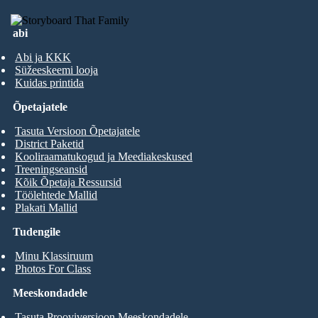
abi
Abi ja KKK
Süžeeskeemi looja
Kuidas printida
Õpetajatele
Tasuta Versioon Õpetajatele
District Paketid
Kooliraamatukogud ja Meediakeskused
Treeningseansid
Kõik Õpetaja Ressursid
Töölehtede Mallid
Plakati Mallid
Tudengile
Minu Klassiruum
Photos For Class
Meeskondadele
Tasuta Prooviversioon Meeskondadele