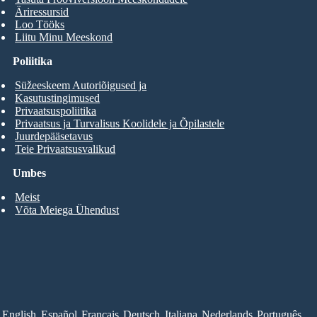
Äriressursid
Loo Tööks
Liitu Minu Meeskond
Poliitika
Süžeeskeem Autoriõigused ja
Kasutustingimused
Privaatsuspoliitika
Privaatsus ja Turvalisus Koolidele ja Õpilastele
Juurdepääsetavus
Teie Privaatsusvalikud
Umbes
Meist
Võta Meiega Ühendust
English
Español
Français
Deutsch
Italiana
Nederlands
Português