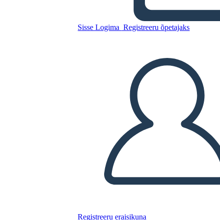
Milkweed
Sisse Logima
Registreeru õpetajaks
Kopeerige see süžeeskeemid
LUUA STORYBOARD
ESITA SLAIDIESITLUST
LOE MULLE
Registreeru eraisikuna