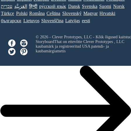
עברית
العَرَبِيَّة
हिन्दी
ру́сский язы́к
Dansk
Svenska
Suomi
Norsk
Türkçe
Polski
Româna
Ceština
Slovenský
Magyar
Hrvatski
български
Lietuvos
Slovenščina
Latvijas
eesti
© 2026 - Clever Prototypes, LLC - Kõik õigused kaitstu
StoryboardThat on ettevõtte
Clever Prototypes , LLC
kaubamärk ja registreeritud USA patendi- ja
kaubamärgiametis