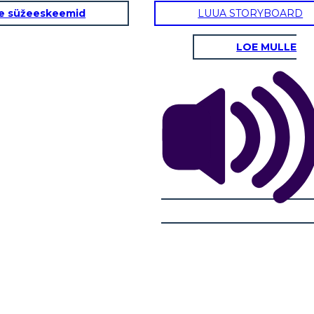
e süžeeskeemid
LUUA STORYBOARD
LOE MULLE
GISLATIVO