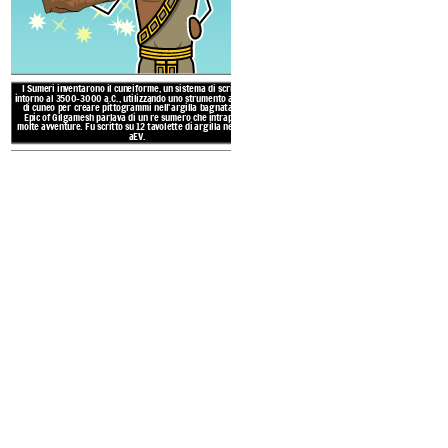
Gli antichi Mesopotamici 
nell'architettura, costruend
ziggurat, templi degli dei, palaz
e intricata Porta di Ishtar a B
al 575 aEV dal re 
I Sumeri inventarono il cuneiforme, un sistema di scrittura
intorno al 3500-3000 a.C., utilizzando uno strumento a forma
di cuneo per creare pittogrammi nell'argilla bagnata. The
Epic of Gilgamesh parlava di un re sumero che intraprese
molte avventure. Fu scritto su 12 tavolette di argilla nel 2100
aEV.
RISULTATI DELL
Hanno creato strumenti e ar
ARTE E MUSICA
di pietre, conchiglie, meta
esempi includono la lira 
Standard di Ur
;
la Stele del
e il busto
di Sargon il G
accadi
MATEMATICA E