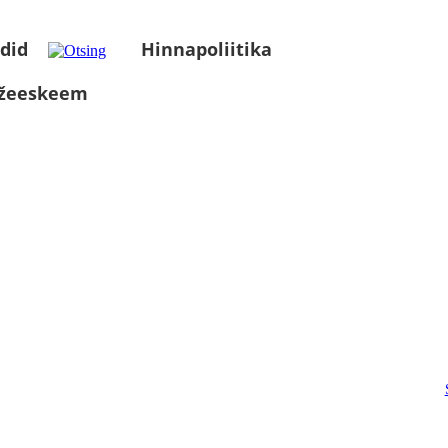
did
Hinnapoliitika
üžeeskeem