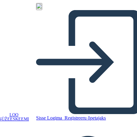
LOO
Sisse Logima
Registreeru õpetajaks
SÜŽEESKEEMI