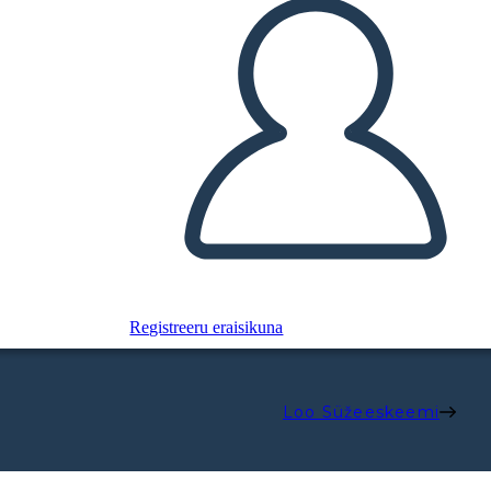
Registreeru eraisikuna
Loo Süžeeskeemi