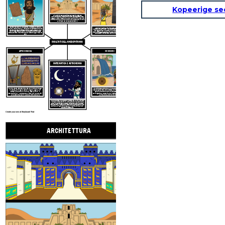
Kopeerige se
Gli antichi Mesopotamici fecero passi da gigante
nell'architettura, costruendo strutture massicce come
ziggurat, templi degli dei, palazzi e altri edifici.
L'enorme
e intricata Porta di Ishtar a Babilonia fu costruita intorno
al 575 aEV dal re Nabucodonosor II
I Sumeri inventarono il cuneiforme, un sistema di scrittura
Il codice di Hammurabi fu introdotto dal re babilonese
intorno al 3500-3000 a.C., utilizzando uno strumento a forma
Hammurabi nel 1772 aEV. Il più antico codice scritto, presenta
di cuneo per creare pittogrammi nell'argilla bagnata. The
282 leggi scritte in un formato if, then su una stele alta 7
Epic of Gilgamesh parlava di un re sumero che intraprese
piedi. Un'immagine scolpita di Hammurabi che riceve le leggi
molte avventure. Fu scritto su 12 tavolette di argilla nel 2100
da Shamash, il dio del sole, adorna la parte superiore.
aEV.
RISULTATI DELLA MESOPOTAMIA
ARTE E MUSICA
INVENZIONI
MATEMATICA E ASTRONOMIA
Hanno creato strumenti e arte con intricati intagli
Per affrontare periodi sia di inondazioni che di siccità, i
di pietre, conchiglie, metalli, legno e
argilla. Gli
Mesopotamici costruirono sistemi di irrigazione. I giardini
esempi includono la lira dalla testa di toro
lo
pensili di Babilonia erano un'impresa di ingegneria
Standard di Ur
la Stele della Vittoria di Naram-Sin;
dell'irrigazione. I Sumeri hanno il merito di aver inventato
e il busto
di Sargon il Grande, primo sovrano
la prima ruota al mondo nel 3500 a.C.
accadico.
I babilonesi fecero progressi in matematica. Hanno inventato
il minuto di 60 secondi, l'ora di 60 minuti e il cerchio di 360
gradi. Hanno mappato
le stelle, dividendo l'anno in 12 mesi
che prendono il nome da 12 costellazioni più importanti e una
settimana di 7 giorni chiamata per 7 divinità principali dei 7
pianeti più osservabili.
Create your own at Storyboard That
ARCHITETTURA
SISTEMA LE