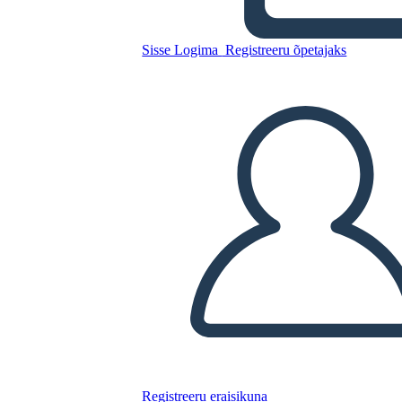
Hamilton
Sisse Logima
Registreeru õpetajaks
Kopeerige see süžeeskeemid
LUUA STORYBOARD
ESITA SLAIDIESITLUST
LOE MULLE
Registreeru eraisikuna