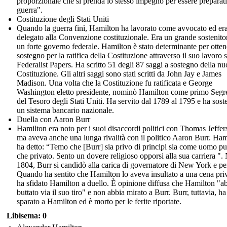
proporzionale che si prenda lo stesso impegno per essere preparati
guerra".
Costituzione degli Stati Uniti
Quando la guerra finì, Hamilton ha lavorato come avvocato ed er
delegato alla Convenzione costituzionale. Era un grande sostenito
un forte governo federale. Hamilton è stato determinante per ottene
sostegno per la ratifica della Costituzione attraverso il suo lavoro 
Federalist Papers. Ha scritto 51 degli 87 saggi a sostegno della n
Costituzione. Gli altri saggi sono stati scritti da John Jay e James
Madison. Una volta che la Costituzione fu ratificata e George
Washington eletto presidente, nominò Hamilton come primo Segre
del Tesoro degli Stati Uniti. Ha servito dal 1789 al 1795 e ha sost
un sistema bancario nazionale.
Duella con Aaron Burr
Hamilton era noto per i suoi disaccordi politici con Thomas Jeffer
ma aveva anche una lunga rivalità con il politico Aaron Burr. Ham
ha detto: “Temo che [Burr] sia privo di principi sia come uomo p
che privato. Sento un dovere religioso opporsi alla sua carriera ".
1804, Burr si candidò alla carica di governatore di New York e pe
Quando ha sentito che Hamilton lo aveva insultato a una cena priv
ha sfidato Hamilton a duello. È opinione diffusa che Hamilton "a
buttato via il suo tiro" e non abbia mirato a Burr. Burr, tuttavia, ha
sparato a Hamilton ed è morto per le ferite riportate.
Libisema: 0