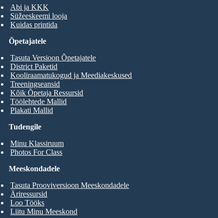
Abi ja KKK
Süžeeskeemi looja
Kuidas printida
Õpetajatele
Tasuta Versioon Õpetajatele
District Paketid
Kooliraamatukogud ja Meediakeskused
Treeningseansid
Kõik Õpetaja Ressursid
Töölehtede Mallid
Plakati Mallid
Tudengile
Minu Klassiruum
Photos For Class
Meeskondadele
Tasuta Prooviversioon Meeskondadele
Äriressursid
Loo Tööks
Liitu Minu Meeskond