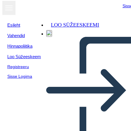
Siss
LOO SÜŽEESKEEMI
Esileht
Vahendid
Hinnapoliitika
Loo Süžeeskeem
Registreeru
Sisse Logima
Rivoluzione Americana, A.