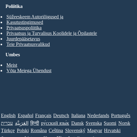
Poliitika
Süžeeskeem Autoriõigused ja
Kasutustingimused
Privaatsuspoliitika
Privaatsus ja Turvalisus Koolidele ja Õpilastele
Juurdepääsetavus
Teie Privaatsusvalikud
Umbes
Meist
Võta Meiega Ühendust
English
Español
Français
Deutsch
Italiana
Nederlands
Português
עברית
العَرَبِيَّة
हिन्दी
ру́сский язы́к
Dansk
Svenska
Suomi
Norsk
Türkçe
Polski
Româna
Ceština
Slovenský
Magyar
Hrvatski