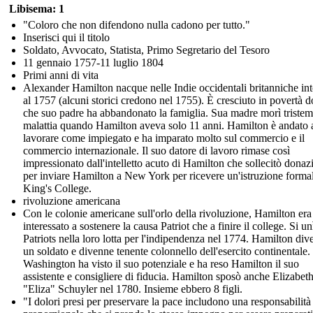
Libisema: 1
"Coloro che non difendono nulla cadono per tutto."
Inserisci qui il titolo
Soldato, Avvocato, Statista, Primo Segretario del Tesoro
11 gennaio 1757-11 luglio 1804
Primi anni di vita
Alexander Hamilton nacque nelle Indie occidentali britanniche in
al 1757 (alcuni storici credono nel 1755). È cresciuto in povertà 
che suo padre ha abbandonato la famiglia. Sua madre morì tristem
malattia quando Hamilton aveva solo 11 anni. Hamilton è andato 
lavorare come impiegato e ha imparato molto sul commercio e il
commercio internazionale. Il suo datore di lavoro rimase così
impressionato dall'intelletto acuto di Hamilton che sollecitò donaz
per inviare Hamilton a New York per ricevere un'istruzione formal
King's College.
rivoluzione americana
Con le colonie americane sull'orlo della rivoluzione, Hamilton era
interessato a sostenere la causa Patriot che a finire il college. Si un
Patriots nella loro lotta per l'indipendenza nel 1774. Hamilton di
un soldato e divenne tenente colonnello dell'esercito continentale.
Washington ha visto il suo potenziale e ha reso Hamilton il suo
assistente e consigliere di fiducia. Hamilton sposò anche Elizabet
"Eliza" Schuyler nel 1780. Insieme ebbero 8 figli.
"I dolori presi per preservare la pace includono una responsabilità