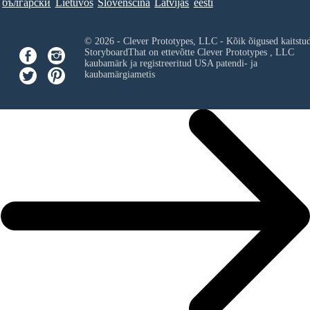
български
Lietuvos
Slovenščina
Latvijas
eesti
© 2026 - Clever Prototypes, LLC - Kõik õigused kaitstu
StoryboardThat on ettevõtte
Clever Prototypes , LLC
kaubamärk ja registreeritud USA patendi- ja
kaubamärgiametis